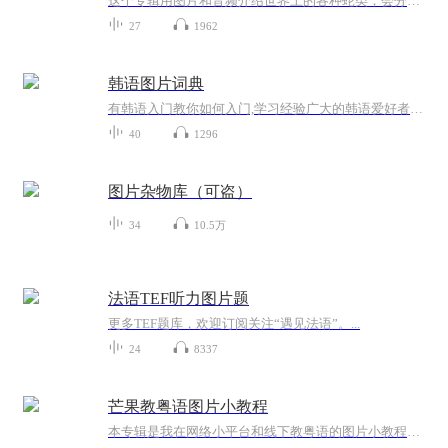
这个专辑用图片和音频介绍世界上的各种蛇类，会分类别介绍，如有错误欢迎指正。
27
1962
韩语图片词典
有韩语入门教你如何入门,学习经验广大的韩语爱好者提供自己学习的心得体会;韩语词汇包含各类词汇满足你各个方面的需求;韩语阅读:韩国古今各种书籍、童话、谚语等的阅读;韩语...
40
1296
图片杂物库（可盗）
34
10.5万
法语TEF听力图片题
更多TEF题库，欢迎订阅关注“遇见法语”。...
24
8337
芒果教粤语图片小教程
本专辑是我在网络小平台和线下教粤语的图片小教程，做成图片是方便传播保存下来哦！这些教程涉及生活各方面，而且是基础加地道口语都有，非常实用，建议保存！