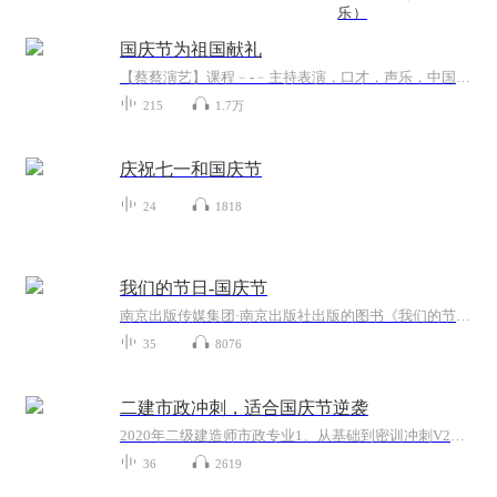
乐）
国庆节为祖国献礼
【蔡蔡演艺】课程﹣-﹣主持表演，口才，声乐，中国舞，民族舞。独特的小舞台，专业的录音棚，每一位同学都能成为优秀的小明星。独特的教学模式，轻松上课，快乐学习！知名主持人，舞蹈家，高级教师任职授课！江南总校：河沟街42号三楼 18545856430江北分校...
215
1.7万
庆祝七一和国庆节
24
1818
我们的节日-国庆节
南京出版传媒集团·南京出版社出版的图书《我们的节日》通过对中国节日文化和节日意义进行深度的挖掘，面向青少年群体构建独具特色的栏目内容，以此丰富春节、元宵节、清明节、端午节、七夕节、中秋节、重阳节等传统节日；六一节、教师节、国庆节等新兴节日的文化内涵和表现形式。促进青少年形成新的节日习俗，提升节日仪式感、认同感。音频作品由金陵朗读者联盟志愿者朗诵，南京音像出版社、金陵图书馆联合制作。
35
8076
二建市政冲刺，适合国庆节逆袭
2020年二级建造师市政专业1、从基础到密训冲刺V2、从精华课程到超压密押V3、0基础同步更新v4、持续更新到2020年考试V5、只要你跟着学让你一次稳拿证V6、渠道超压压题，超压三页纸等独家绝密压题!
36
2619