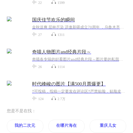
22
1599
国庆佳节欢乐的瞬间
金秋送爽 层林尽染 适逢新疆成立70周年 ，乌鲁木齐于2025年9月23日迎来党中央和习大大带领的慰问团。新疆各族群众欢欣鼓舞，热烈欢迎。
27
1311
奇喵人物图片and经典片段～
奇喵各专辑的好看图片and经典片段～图片要的私我哦～我发泥～（要关注+专辑好评噢）
26
1114
时代峰峻の图片【满500月票爆更】
‼️可投稿，投稿一定要发在评论区‼️严禁贴脸，贴脸皮下塌/BE多次贴脸永久拉黑会在评论区里发一些视频中的图片，想要视频里的图片看评论区已经下楼的只有投稿才会发，不投稿不发可单人，可CP（可跨代），可多人，可团体●TFBOYS王俊凯、王源、易烊千玺（...
124
2.7万
您是不是在找：
我的二次元女主为什么是这个画风
在哪片海在那片海
重庆儿女