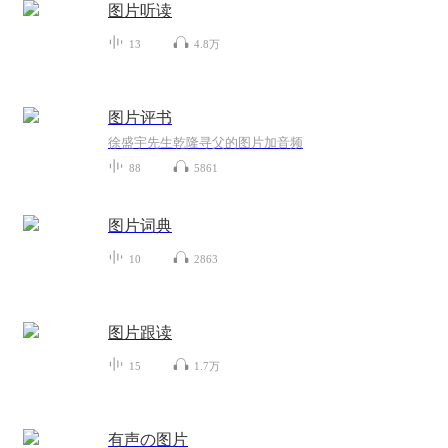
图片听读
13
4.8万
图片评书
徐盛宇先生乾隆寻父的图片加音频
88
5861
图片词典
10
2863
图片跟读
15
1.7万
有声の图片