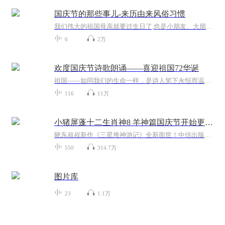
国庆节的那些事儿-来历由来风俗习惯
我们伟大的祖国母亲就要过生日了,也是小朋友、大朋友们最喜欢的“国庆小长假”或说“黄金周”还有说”国庆7天乐”的，说法真是不一而足。那么“国庆节”是怎么来的？自古以来国庆节怎么庆贺？新中国国庆节的来历，以及新中国国庆节的庆贺方式又有哪些呢？ ...
6
2万
欢度国庆节诗歌朗诵——喜迎祖国72华诞
祖国——如同我们的生命一样，是诗人笔下永恒而温暖的主题。在祖国72周年华诞来临之际，特创建这个诗歌朗诵专辑，诵读经典爱国篇章，和大家一起歌颂祖国，向国庆的献礼！祝愿伟大的祖国繁荣富强，祝愿大家国庆节快乐，度过平安快乐的黄金周假期！
116
11万
小猪屏蓬十二生肖神8 羊神篇国庆节开始更新啦！
晓东叔叔新作《三星堆神游记》全新面世！中信出版社出版！京东当当淘宝均有售！点蓝色字收听——《小猪屏蓬爆笑日记2024》《小猪屏蓬爆笑日记2》《小猪屏蓬爆笑日记1》让你笑得喘不上气！《我进故宫当富翁——小猪屏蓬故宫财商笔记》教你成为大富翁！《小...
550
314.7万
图片库
23
1.1万