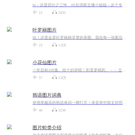
hi～这里四分之三怜，00后清新主播小姐姐～这个专辑是由四分之三怜与微笑小熊工作室合作出版，由于都是千怜的工作室，所以质量保障十分，如果您恶意差评，说明您眼睛要么是x了，要么就是您道德有问题～好啦，也当作是千怜500粉丝的福利专辑叭别对我说我喜欢你你廉价的喜欢抵不上夏天的一根雪糕
15
2035
叶罗丽图片
Hi！这里全是叶罗丽精灵梦的美图。我在每一张图后面都给大家留了点时间让大家把喜欢的图保存下来。如果你觉得这个图不太清晰，你可以私信找我要原图哦！
23
1.8万
小花仙图片
一年目标100集。给个好评呗！彩蛋更精彩。－－ 主播 贝瑞吖也叫逆光小爱
57
5.8万
韩语图片词典
使用率极高的韩语单词一网打尽！录音有中韩文对照，方便同学们在路上收听磨耳朵！更多韩语学习的内容，欢迎关注订阅“韩语助手FM” ：）
40
5239
图片蛇类介绍