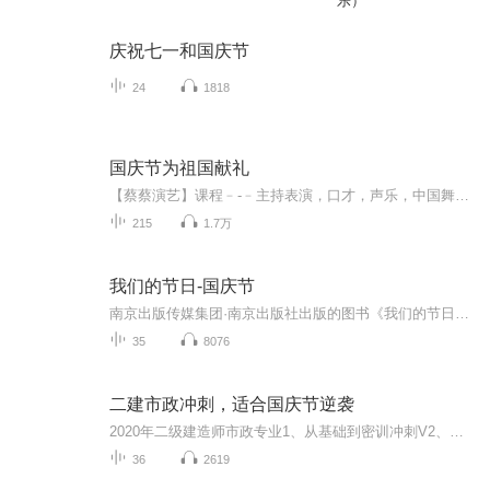
乐）
庆祝七一和国庆节
24
1818
国庆节为祖国献礼
【蔡蔡演艺】课程﹣-﹣主持表演，口才，声乐，中国舞，民族舞。独特的小舞台，专业的录音棚，每一位同学都能成为优秀的小明星。独特的教学模式，轻松上课，快乐学习！知名主持人，舞蹈家，高级教师任职授课！江南总校：河沟街42号三楼 18545856430江北分校...
215
1.7万
我们的节日-国庆节
南京出版传媒集团·南京出版社出版的图书《我们的节日》通过对中国节日文化和节日意义进行深度的挖掘，面向青少年群体构建独具特色的栏目内容，以此丰富春节、元宵节、清明节、端午节、七夕节、中秋节、重阳节等传统节日；六一节、教师节、国庆节等新兴节日的文化内涵和表现形式。促进青少年形成新的节日习俗，提升节日仪式感、认同感。音频作品由金陵朗读者联盟志愿者朗诵，南京音像出版社、金陵图书馆联合制作。
35
8076
二建市政冲刺，适合国庆节逆袭
2020年二级建造师市政专业1、从基础到密训冲刺V2、从精华课程到超压密押V3、0基础同步更新v4、持续更新到2020年考试V5、只要你跟着学让你一次稳拿证V6、渠道超压压题，超压三页纸等独家绝密压题!
36
2619