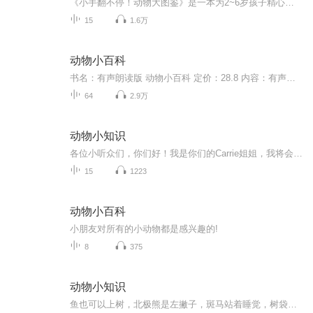
《小手翻不停！动物大图鉴》是一本为2~6岁孩子精心设计的动物科普翻翻书，全书介绍了300多种动物，内含110多个翻翻页。书中从孩子的视角出发，按动物技能、动物宝宝、相似动物等特色主题分类，深入浅出地讲解了动物们的身体构造、生活习性、与众不同的技能等趣味知识。互动的翻翻页形式，既长知识又好玩，在游戏中激发孩子的好奇心，为孩子呈现了一个生动、立体、精彩纷呈的动物世界！本书特别邀请专业老师为书中的动物英文单词配音——姜川，中国传媒大学本、硕毕业，现从事版权咨询服务工作。曾就职于国家...
15
1.6万
动物小百科
书名：有声朗读版 动物小百科 定价：28.8 内容：有声朗读，注音彩图 页数：144页 出版社：山东美术出版社 尺寸：170*180*16mm 印刷：大豆环保油墨印刷
64
2.9万
动物小知识
各位小听众们，你们好！我是你们的Carrie姐姐，我将会把有趣的动物小知识用讲故事的形式分享给你们。希望你们喜欢！
15
1223
动物小百科
小朋友对所有的小动物都是感兴趣的!
8
375
动物小知识
鱼也可以上树，北极熊是左撇子，斑马站着睡觉，树袋熊不是熊，蜗牛一觉可以睡三年……想知道更多的动物小知识吗？那就订阅收听吧！