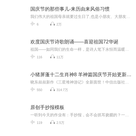
国庆节的那些事儿-来历由来风俗习惯
我们伟大的祖国母亲就要过生日了,也是小朋友、大朋友们最喜欢的“国庆小长假”或说“黄金周”还有说”国庆7天乐”的，说法真是不一而足。那么“国庆节”是怎么来的？自古以来国庆节怎么庆贺？新中国国庆节的来历，以及新中国国庆节的庆贺方式又有哪些呢？ ...
6
2万
欢度国庆节诗歌朗诵——喜迎祖国72华诞
祖国——如同我们的生命一样，是诗人笔下永恒而温暖的主题。在祖国72周年华诞来临之际，特创建这个诗歌朗诵专辑，诵读经典爱国篇章，和大家一起歌颂祖国，向国庆的献礼！祝愿伟大的祖国繁荣富强，祝愿大家国庆节快乐，度过平安快乐的黄金周假期！
116
11万
小猪屏蓬十二生肖神8 羊神篇国庆节开始更新啦！
晓东叔叔新作《三星堆神游记》全新面世！中信出版社出版！京东当当淘宝均有售！点蓝色字收听——《小猪屏蓬爆笑日记2024》《小猪屏蓬爆笑日记2》《小猪屏蓬爆笑日记1》让你笑得喘不上气！《我进故宫当富翁——小猪屏蓬故宫财商笔记》教你成为大富翁！《小...
550
314.7万
原创手抄报模板
一听到今天的作业有：手抄报，会不会抓耳挠腮的？一起来看看，总有您需要的模板在这里。
119
2.5万