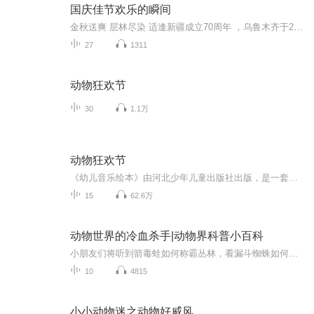
国庆佳节欢乐的瞬间
金秋送爽 层林尽染 适逢新疆成立70周年 ，乌鲁木齐于2025年9月23日迎来党中央和习大大带领的慰问团。新疆各族群众欢欣鼓舞，热烈欢迎。
27
1311
动物狂欢节
30
1.1万
动物狂欢节
《幼儿音乐绘本》由河北少年儿童出版社出版，是一套让3-6岁幼儿体会古典音乐的故事绘本。丛书包括《动物狂欢节》《胡桃夹子》《魔笛》《彼得与狼》。孩子们可以一边阅读有趣的故事，一边聆听大师的杰作。没有复杂的乐理知识，孩子更容易产生直观的体验。孩...
15
62.6万
动物世界的冷血杀手|动物界科普小百科
小朋友们将听到箭毒蛙如何称霸丛林，看漏斗蜘蛛如何将猎物玩弄于股掌之中。本故事系列以动物第一人称的口吻述说自己的特点，融科学性、趣味性于一体，生动揭示了动物界鲜为人知的战斗场景，告诉小朋友们一个真实的大自然。战争并非人间才有，动物界也充满...
10
4815
小小动物迷之动物好威风