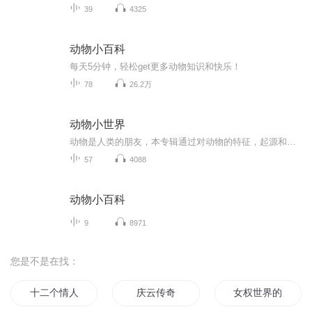
39
4325
动物小百科
每天5分钟，轻松get更多动物知识和快乐！
78
26.2万
动物小世界
动物是人类的朋友，本专辑通过对动物的特征，起源和进化，动物保护等方面进行简单的介绍，让小朋友们清晰的了解动物学！
57
4088
动物小百科
9
8971
您是不是在找：
十二个情人节
庆云传奇
女权世界的文抄公