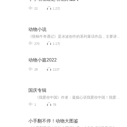
22
1.2万
动物小说
《怪蜗牛奇遇记》是冰波创作的系列童话作品，主要讲述了小蜗牛奇奇的冒险故事。 书中以一只拥有超能力的蜗牛奇奇为主角，其标志性能力包括：能够瞬间变软、变硬、变快（如“快如风”）；独特的“五香多味”点穴功。 故事中奇奇通过智慧和勇气解决城市中的...
270
1.1万
动物小篇2022
28
1137
国庆专辑
《我爱你中国》作者：凝嫣心语我爱你中国！我爱你春天蓬勃的秧苗；我爱你秋日金黄的硕果。我爱你中国！我爱你青松气质，我爱你红梅品格！我爱你家乡的甜蔗好像乳汁滋润着我的心窝。我爱你中国，我要把最美的歌儿献给你，我的母亲我的祖国。我爱你中国，我爱...
1
78
小手翻不停！动物大图鉴