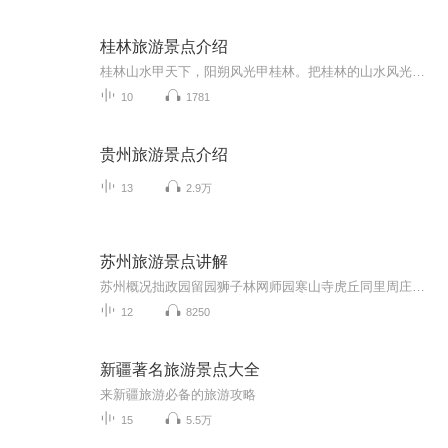
桂林旅游景点介绍
桂林山水甲天下，阳朔风光甲桂林。把桂林的山水风光用声音传递给您听！
10
1781
贵州旅游景点介绍
13
2.9万
苏州旅游景点讲解
苏州概况拙政园留园狮子林网师园寒山寺虎丘同里周庄环古城河（水上游）平江历史街区苏州博物馆
12
8250
新疆著名旅游景点大全
来新疆旅游必备的旅游攻略
15
5.5万