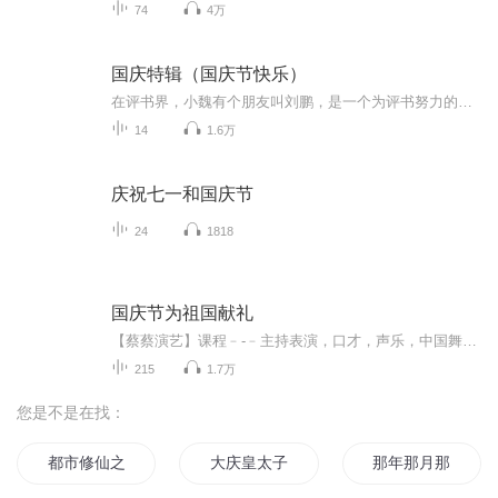
74
4万
国庆特辑（国庆节快乐）
在评书界，小魏有个朋友叫刘鹏，是一个为评书努力的小伙子。在2021年国庆期间，他想弄个特辑，便烦劳我给他录个爱国题材的评书小段儿。这种事情，不是特殊情况，小魏一般不会拒绝，也就给其录了一个《鲁迅踢鬼》，等他传完，我再传到我的专辑里。另外，小...
14
1.6万
庆祝七一和国庆节
24
1818
国庆节为祖国献礼
【蔡蔡演艺】课程﹣-﹣主持表演，口才，声乐，中国舞，民族舞。独特的小舞台，专业的录音棚，每一位同学都能成为优秀的小明星。独特的教学模式，轻松上课，快乐学习！知名主持人，舞蹈家，高级教师任职授课！江南总校：河沟街42号三楼 18545856430江北分校...
215
1.7万
您是不是在找：
都市修仙之主角背景有点强
大庆皇太子
那年那月那时节