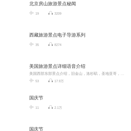
北京房山旅游景点秘闻
19
3209
西藏旅游景点电子导游系列
35
8274
美国旅游景点详细语音介绍
美国西部东部景点介绍，旧金山，洛杉矶，圣地亚哥，拉斯维加斯等大城市，优山美地，黄石国家公园等一系列国家公园的语音讲解，跟着声音去旅游！
53
17.9万
国庆节
11
2.1万
国庆节