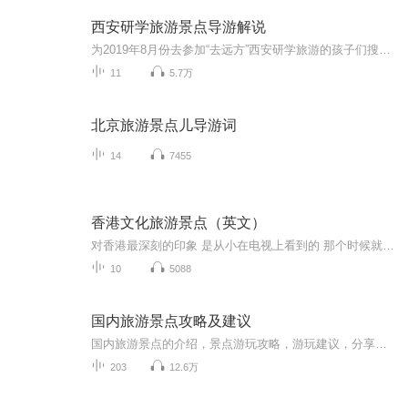
西安研学旅游景点导游解说
为2019年8月份去参加“去远方”西安研学旅游的孩子们搜集整理的景点导游说明，希望能够让孩子们提前对自己要去的景点有所了解，在亲眼见到它们的时候能有一种似曾相识，如笔友初见，细细一想能回忆起相关故事的效果。
11
5.7万
北京旅游景点儿导游词
14
7455
香港文化旅游景点（英文）
对香港最深刻的印象 是从小在电视上看到的 那个时候就总是梦想着 有一天也可以踏上这片土地 去走走那些曾经在电视上 看到不止一次的风景 可是现在去了香港 很多人往往都没有那种 去领略这方水土的心情 一个购物圣地 购物天堂的名号 好像遮掉了香港 旧时在我们心中留下的所有记忆 下面给大家送上香港旅游 最值得拥有的几种旅游体验 不要只为了买买买 有些生活的虚无感 靠物质是拥有填不满的 旅游的意义 还是要给灵魂找个愉悦的地方
10
5088
国内旅游景点攻略及建议
国内旅游景点的介绍，景点游玩攻略，游玩建议，分享一些旅途经验，希望可以帮助到您！
203
12.6万