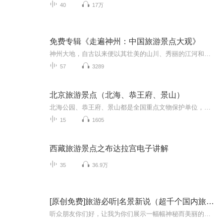
40
17万
免费专辑《走遍神州：中国旅游景点大观》
神州大地，自古以来便以其壮美的山川、秀丽的江河和深厚的历史文化 吸引着无数游子的目光。在这本《走遍神州，中国旅游景点大观》中，我将带您一同领略中国各地的风景名胜，探寻这片古老土地上的无限魅力。这本书汇聚了中国各地的旅游景点，从北国的雪域高...
57
3289
北京旅游景点（北海、恭王府、景山）
北海公园、恭王府、景山都是全国重点文物保护单位，因其地理位置相近，均位于北京城的中心，又都表现的是北京城内的皇家气象，向来作为京城旅游的亮丽线路之一，北海公园与中海、南海合称三海，是中国保留下来的最悠久最完整的皇家园林。恭王府是我国保存...
15
1605
西藏旅游景点之布达拉宫电子讲解
35
36.9万
[原创免费]旅游必听|名景新说（超千个国内旅游景点
听众朋友你们好，让我为你们展示一幅幅神秘而美丽的画卷，带领你们走进令人神往的世界——我们中国的名胜古迹，壮丽河山，让我们一起来领略这片古老土地的魅力和历史悠久的灿烂文明。这里有世界最大的宫殿——故宫，有世界上最长的河流——黄河，有世界上...