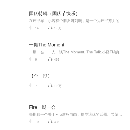
国庆特辑（国庆节快乐）
在评书界，小魏有个朋友叫刘鹏，是一个为评书努力的小伙子。在2021年国庆期间，他想弄个特辑，便烦劳我给他录个爱国题材的评书小段儿。这种事情，不是特殊情况，小魏一般不会拒绝，也就给其录了一个《鲁迅踢鬼》，等他传完，我再传到我的专辑里。另外，小...
14
1.6万
一期The Moment
一期一会，一人一谈The Moment. The Talk.小楼FM的视频访谈
9
485
【全一期】
7
1.5万
Fire一期一会
每期聊一个关于Fire财务自由，提早退休的话题。希望可以给你带来一些财务自由的知识，也带来更多人生道路的可能性。愿我们大家都可以按照自己想要的方式过完一生。
10
308