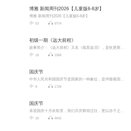
博雅 新闻周刊2026【儿童版6-8岁】
博雅 新闻周刊2026【儿童版6-8岁】
53
9774
初级一期《远大前程》
故事简介：《远大前程》又名《孤星血泪》，是狄更斯晚期作品也是最成熟作品之一。少年皮普父母双亡，依靠姐姐与铁匠姐夫生活，在闭塞的英国乡下，皮普受到的只是粗暴的管教。临近监狱的两名犯人逃脱，皮普出于善良向其中一个提供了食物，尽管犯人很快归案...
16
1568
国庆节
中华人民共和国国庆节是国家的一种象征，是伴随着国家的出现而出现的。让我们用诗歌朗诵歌颂祖国的繁荣富强，国泰民安。
8
1726
国庆节
喜迎国庆十月欢歌里，我们共庆辉煌过往，更以赤子之心，向未来书写滚烫的誓言——这盛世，值得我们以热爱相拥。
20
4542