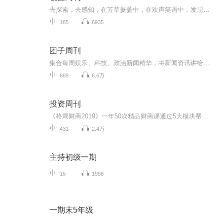
去探索，去感知，在芳草萋萋中，在欢声笑语中，发现人文轶事，发现人生感怀。暮冬时烤雪，迟夏写长信，早春不过一棵树。校园周刊，一年四季，一路有你。组长：赵思峣 副组长：高亚宇 李扩播音：赵思峣 姚佳慧 李扩技术：王炳文编辑：高亚宇 李佳楠...
185
6935
团子周刊
集合每周娱乐、科技、政治新闻精华，将新闻资讯讲给你听！
669
6.6万
投资周刊
《格局财商2019》一年50次精品财商课通过5大模块帮你建立商业思维的底层逻辑财经知识的认知格局信念价值观的成型塑造
431
2.4万
主持初级一期
15
1998
一期末5年级