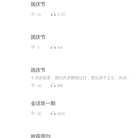
国庆节
11
2.1万
国庆节
3
543
国庆节
十月欢歌里，我们共庆辉煌过往，更以赤子之心，向未来书写滚烫的誓言——这盛世，值得我们以热爱相拥。
10
465
金话筒一期
16
6322
校园周刊