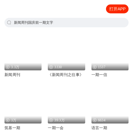
打开APP
新闻周刊国庆前一期文字
3.3万
3330
1537
新闻周刊
《新闻周刊之往事》
一期一信
3万
39.3万
6634
筑基一期
一期一会
语言一期