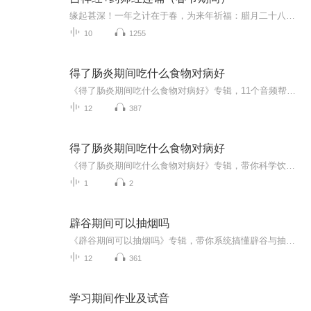
缘起甚深！一年之计在于春，为来年祈福：腊月二十八至正月初七，直播间：吉祥经与药师经连诵。为新的一年祈福：愿国泰民安，国基巩固，治道遐昌，法运昌隆，消灾免难，吉祥如意！（佛经恭诵：水月居士。直播间诵读。）
10
1255
得了肠炎期间吃什么食物对病好
《得了肠炎期间吃什么食物对病好》专辑，11个音频帮你搞定肠炎饮食！10个免费音频，标题带系统，教你吃对东西，少走弯路。1个付费音频，深入分析，10篇精华文章，让你彻底明白肠炎期间吃什么好。别慌，有我陪你，轻松应对肠炎，恢复健康！
12
387
得了肠炎期间吃什么食物对病好
《得了肠炎期间吃什么食物对病好》专辑，带你科学饮食，轻松应对肠炎。10个免费音频，系统讲解肠炎饮食攻略，标题直击痛点。1个付费音频，深度剖析，10篇精华文章组合，助你快速恢复。别慌，肠炎也能吃得好，跟着学，健康不跑路！
1
2
辟谷期间可以抽烟吗
《辟谷期间可以抽烟吗》专辑，带你系统搞懂辟谷与抽烟那点事儿！10个免费音频，从基础到进阶，10个角度深扒辟谷期抽烟的利弊。付费音频《辟谷期间可以抽烟吗》，10篇精华文章，深度剖析，给你权威解答。别再傻傻问能不能抽了，快来听听，辟谷抽烟不迷路！
12
361
学习期间作业及试音