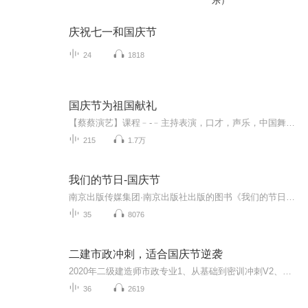
乐）
庆祝七一和国庆节
24
1818
国庆节为祖国献礼
【蔡蔡演艺】课程﹣-﹣主持表演，口才，声乐，中国舞，民族舞。独特的小舞台，专业的录音棚，每一位同学都能成为优秀的小明星。独特的教学模式，轻松上课，快乐学习！知名主持人，舞蹈家，高级教师任职授课！江南总校：河沟街42号三楼 18545856430江北分校...
215
1.7万
我们的节日-国庆节
南京出版传媒集团·南京出版社出版的图书《我们的节日》通过对中国节日文化和节日意义进行深度的挖掘，面向青少年群体构建独具特色的栏目内容，以此丰富春节、元宵节、清明节、端午节、七夕节、中秋节、重阳节等传统节日；六一节、教师节、国庆节等新兴节日的文化内涵和表现形式。促进青少年形成新的节日习俗，提升节日仪式感、认同感。音频作品由金陵朗读者联盟志愿者朗诵，南京音像出版社、金陵图书馆联合制作。
35
8076
二建市政冲刺，适合国庆节逆袭
2020年二级建造师市政专业1、从基础到密训冲刺V2、从精华课程到超压密押V3、0基础同步更新v4、持续更新到2020年考试V5、只要你跟着学让你一次稳拿证V6、渠道超压压题，超压三页纸等独家绝密压题!
36
2619