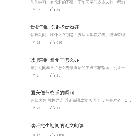
刚刚学习，有很多的不足！下午同学们多多支持！我们一起努力！
26
8977
骨折期间吃哪些食物好
骨折期间，吃什么？别急！资深医学爱好者、健康管理师，电子书达人教你一招！《骨折期间吃哪些食物好》系列专辑，带你了解骨折期间如何科学饮食，助力恢复。从中医西医角度，结合健康管理理念，让你轻松吃出健康，快人一步！骨折期间，吃对食物，恢复更快...
22
836
减肥期间暴食了怎么办
减肥期间暴食了怎么办暴食后的中医自救指南：别让一顿火锅毁掉你的减肥大计 看着体重秤上飙升的数字，正减肥的你突然想起昨晚那顿失控的烧烤——小龙虾配啤酒，烤馒头片蘸炼乳，最后还追加了半份芝士焗红薯。此刻肠子悔青的你，可能正在经历以下五个阶...
1
11
国庆佳节欢乐的瞬间
金秋送爽 层林尽染 适逢新疆成立70周年 ，乌鲁木齐于2025年9月23日迎来党中央和习大大带领的慰问团。新疆各族群众欢欣鼓舞，热烈欢迎。
27
1311
读研究生期间的论文朗读
80
1.5万