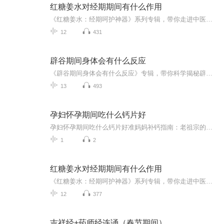
红糖姜水对经期期间有什么作用
《红糖姜水：经期呵护神器》系列专辑，带你走进中医西医结合的经期调养秘籍！�⚕️�♂️� 从红糖姜水的起源到现代科学分析，全面解析经期饮用红糖姜水的益处。� 告别痛经、暖宫、补血，让你轻松度过特殊时期！� 超实用的小贴士，让你在经期也能保持健...
12
431
辟谷期间身体会有什么反应
《辟谷期间身体会有什么反应》专辑，带你科学揭秘辟谷中的身体变化！11个音频，10个免费，深入浅出解析辟谷反应，从初期不适到身心净化，一步步带你了解辟谷奥秘。付费音频《辟谷期间身体会有什么反应》更是深度剖析，系统解读辟谷反应背后的中医原理。想...
13
493
孕妇怀孕期间吃什么钙片好
孕妇怀孕期间吃什么钙片好准妈妈补钙指南：老祖宗的智慧与现代科学的完美结合 各位准妈妈们注意了，现在走进诊室十个孕妇八个都会问："我这钙片该吃哪种啊？"今天咱们就用老祖宗的中医智慧，结合现代营养学，把补钙这件事聊得明明白白。 （温馨提示...
1
2
红糖姜水对经期期间有什么作用
《红糖姜水：经期呵护神器》系列专辑，带你走进中医西医结合的经期调养秘籍！�⚕️�♂️� 从红糖姜水的起源到现代科学分析，全面解析经期饮用红糖姜水的益处。� 告别痛经、暖宫、补血，让你轻松度过特殊时期！� 超实用的小贴士，让你在经期也能保持健...
12
377
吉祥经+药师经连诵（春节期间）