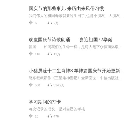
国庆节的那些事儿-来历由来风俗习惯
我们伟大的祖国母亲就要过生日了,也是小朋友、大朋友们最喜欢的“国庆小长假”或说“黄金周”还有说”国庆7天乐”的，说法真是不一而足。那么“国庆节”是怎么来的？自古以来国庆节怎么庆贺？新中国国庆节的来历，以及新中国国庆节的庆贺方式又有哪些呢？ ...
6
2万
欢度国庆节诗歌朗诵——喜迎祖国72华诞
祖国——如同我们的生命一样，是诗人笔下永恒而温暖的主题。在祖国72周年华诞来临之际，特创建这个诗歌朗诵专辑，诵读经典爱国篇章，和大家一起歌颂祖国，向国庆的献礼！祝愿伟大的祖国繁荣富强，祝愿大家国庆节快乐，度过平安快乐的黄金周假期！
116
11万
小猪屏蓬十二生肖神8 羊神篇国庆节开始更新啦！
晓东叔叔新作《三星堆神游记》全新面世！中信出版社出版！京东当当淘宝均有售！点蓝色字收听——《小猪屏蓬爆笑日记2024》《小猪屏蓬爆笑日记2》《小猪屏蓬爆笑日记1》让你笑得喘不上气！《我进故宫当富翁——小猪屏蓬故宫财商笔记》教你成为大富翁！《小...
550
314.9万
学习期间的打卡
每次记录的成长，是对自己的考核
13
476