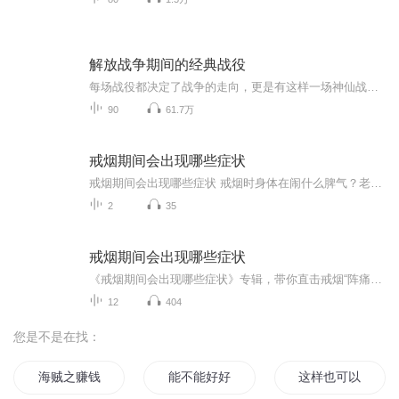
解放战争期间的经典战役
每场战役都决定了战争的走向，更是有这样一场神仙战役，我军仅以3万人的兵力大败敌军12万人的美械军团。在兵力和武器装备差距极大的情况下，我方将领是如何运筹帷幄赢下这场战争胜利的？这十场战役你都知道哪几个呢？
90
61.7万
戒烟期间会出现哪些症状
戒烟期间会出现哪些症状 戒烟时身体在闹什么脾气？老中医给你说透了 老王最近把抽了二十年的烟戒了，结果天天跟吃了火药似的，老婆说他现在比更年期还难伺候。其实这不是老王的错，是身体里的"老烟枪"在闹罢工呢！今天咱们就用中医的视角，掰开了揉碎...
2
35
戒烟期间会出现哪些症状
《戒烟期间会出现哪些症状》专辑，带你直击戒烟“阵痛期”！11个音频，10个免费，1个付费，帮你搞懂戒烟能遇到啥。免费音频系统梳理10个常见症状，付费音频深度剖析，10篇干货组合拳，让你戒烟路上不迷茫。别等烟瘾犯了才后悔，现在就听，科学戒烟，健康生...
12
404
您是不是在找：
海贼之赚钱才是王道
能不能好好赚钱
这样也可以赚钱