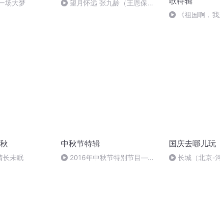
歌特辑
一场大梦
望月怀远 张九龄（王恩保吟
诵）
《祖国啊，我
婉
秋
中秋节特辑
国庆去哪儿玩
情长未眠
2016年中秋节特别节目—夏
长城（北京-
雨品诗成品