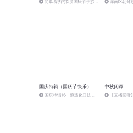
简单易学的欢度国庆节手抄报
浑南区朝鲜族
#一分钟手抄报
多永
国庆特辑（国庆节快乐）
中秋闲谭
国庆特辑16：魏迅化口技 二
【直播回听
胡 东方红+一般唱法和原生态
唱