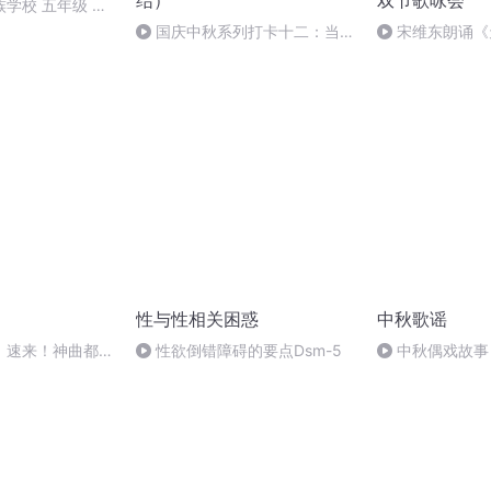
结）
双节歌咏会
学校 五年级 孙
国庆中秋系列打卡十二：当阳
宋维东朗诵《
桥
者：碑林路人
性与性相关困惑
中秋歌谣
】速来！神曲都会
性欲倒错障碍的要点Dsm-5
中秋偶戏故事
婷；曲/唱：赵静