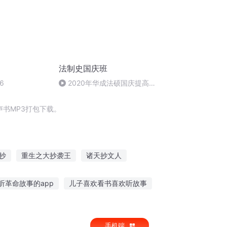
法制史国庆班
6
2020年华成法硕国庆提高班
法制史马志冰 (12)
书MP3打包下载。
抄
重生之大抄袭王
诸天抄文人
千年夜行抄
大庆第一恶
听革命故事的app
儿子喜欢看书喜欢听故事
跟着番茄听故事
英语听读绘本故事
手机端