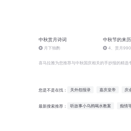
中秋赏月诗词
中秋节的来历
月下独酌
4、赏月990
喜马拉雅为您推荐与中秋国庆相关的手抄报的精选
关外怨报录
嘉庆皇帝
庆
您是不是在找：
抄袭者系统
女权世界的文抄
听故事小乌鸦喝水教案
痴情
最新搜索推荐：
关于神的成长报告
大庆皇太
听奇葩情感故事
听故事学会