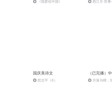
《我爱你中国》
西江月·世事
国庆美诗文
（已完播）中
想北平（6）
月落乌啼，