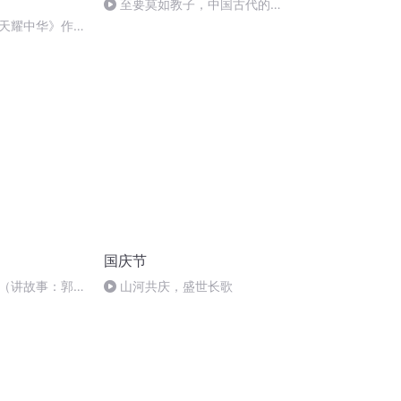
至要莫如教子，中国古代的家
规家训
天耀中华》作
国庆节
（讲故事：郭
山河共庆，盛世长歌
）