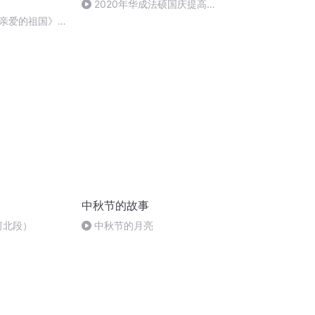
2020年华成法硕国庆提高班
刑法陈 (26)
亲爱的祖国》温
中秋节的故事
河北段）
中秋节的月亮