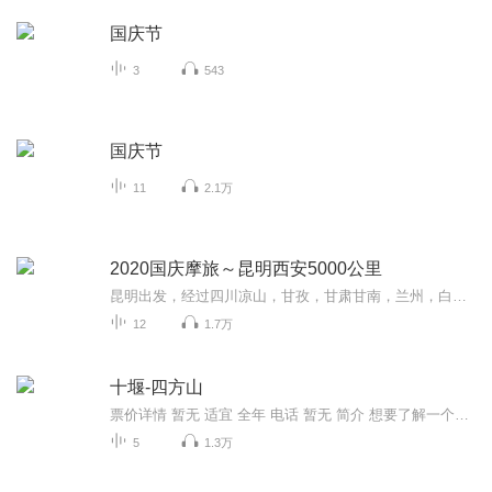
国庆节
3
543
国庆节
11
2.1万
2020国庆摩旅～昆明西安5000公里
昆明出发，经过四川凉山，甘孜，甘肃甘南，兰州，白银，平凉，陕西西安。然后经过成都，昭通返回昆明。全程计划5000公里，单人单车，只为路上遇见未知的幸福感。
12
1.7万
十堰-四方山
票价详情 暂无 适宜 全年 电话 暂无 简介 想要了解一个城市的历史，博物馆是最好的去处；想要了解一个城市的美景，虽然可去的地方很多，但生态园绝对是一个值得一看的地方。游客您好，欢迎您来到四方山生态公园，在游览之前，我们还是简单的了解一下吧。坐...
5
1.3万