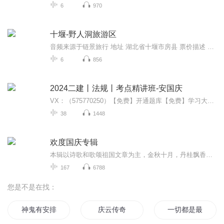
6
970
十堰-野人洞旅游区
音频来源于链景旅行 地址 湖北省十堰市房县 票价描述 暂无 开放时间 暂无 乘车信息 暂无
6
856
2024二建丨法规丨考点精讲班-安国庆
VX：（575770250）【免费】开通题库【免费】学习大礼包
38
1448
欢度国庆专辑
本辑以诗歌和歌颂祖国文章为主，金秋十月，丹桂飘香，在这个充满丰收喜悦的季节里，我们满怀激动和自豪，迎来了中华人民共和国76周年华诞。这不仅是一个庄重的纪念日，更是全体中华儿女共同欢庆的盛大的节日，承载着深厚的民族情感和历史意义.
167
6788
您是不是在找：
神鬼有安排之名动山海
庆云传奇
一切都是最好的安