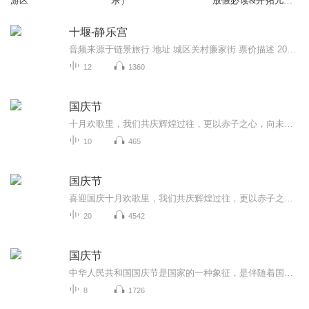
游区
乐）
放假必读&开拓儿童
想象空间丨经典
十堰-静乐宫
音频来源于链景旅行 地址 城区关村廉家街 票价描述 20元，丹江口市人拿本地身份证：10元。有重大活动及春节期间免费。 开放时间 6:00-18:00 乘车信息 从十堰乘坐到丹江口的大巴，然后打车前往静乐宫。
12
1360
国庆节
十月欢歌里，我们共庆辉煌过往，更以赤子之心，向未来书写滚烫的誓言——这盛世，值得我们以热爱相拥。
10
465
国庆节
喜迎国庆十月欢歌里，我们共庆辉煌过往，更以赤子之心，向未来书写滚烫的誓言——这盛世，值得我们以热爱相拥。
20
4542
国庆节
中华人民共和国国庆节是国家的一种象征，是伴随着国家的出现而出现的。让我们用诗歌朗诵歌颂祖国的繁荣富强，国泰民安。
8
1726