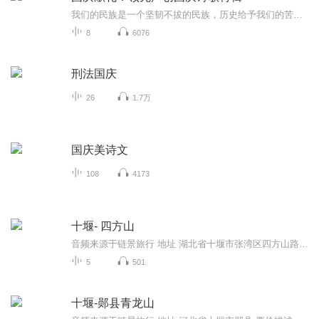
我们的民族是一个坚韧不拔的民族，历史给予我们的苦难都变成了闪着金光的勋章！我们的国家是一个龙腾虎跃的国家，那条巨龙正以不可阻挡之势崛起于神奇的东方！------------------------------------------------值此祖国70周年华诞之际，领先声创以诗歌向祖国献礼！用我们的声音、用我们的热血、用我们的灵魂诵读经典爱国篇章，歌颂我们的祖国！永远繁荣富强！
8
6076
刑法国庆
26
1.7万
国庆美诗文
108
4173
十堰- 四方山
音频来源于链景旅行 地址 湖北省十堰市张湾区四方山路 票价描述 暂无 开放时间 暂无 乘车信息 暂无
5
501
十堰-郧县青龙山