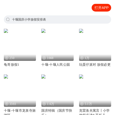
打开APP
十堰国庆小学放假安排表
250
1668
1万
龟哥放假1
十堰-十堰人民公园
玩蛋仔派对 放假必更
3593
1.6万
5.1万
十堰-十堰市龙泉寺旅
国庆特辑（国庆节快
克雷洛夫寓言丨小学