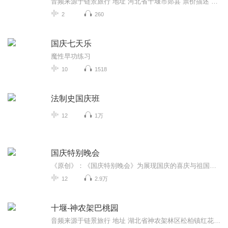
音频来源于链景旅行 地址 河北省十堰市郧县 票价描述 暂无 开放时间 暂无 乘车信息 暂无
2
260
国庆七天乐
魔性早功练习
10
1518
法制史国庆班
12
1万
国庆特别晚会
《原创》：《国庆特别晚会》为展现国庆的喜庆与祖国的深情我将以具体的场景切入从清晨升旗的庄严到街头巷尾的欢庆到历史与当下的交融，用优美的笔触传递对祖国的热爱与自豪！用诗歌和情感美文形式，歌颂祖国的繁荣富强，祝人民幸福安康！
12
2.9万
十堰-神农架巴桃园
音频来源于链景旅行 地址 湖北省神农架林区松柏镇红花朵村 票价描述 暂无 开放时间 8:00~18:00 乘车信息 暂无