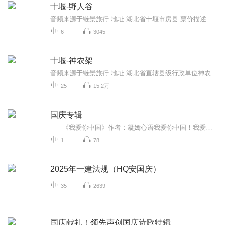
十堰-野人谷
音频来源于链景旅行 地址 湖北省十堰市房县 票价描述 暂无 开放时间 8:00-17:00 乘车信息 暂无
6
3045
十堰-神农架
音频来源于链景旅行 地址 湖北省直辖县级行政单位神农架林区 票价描述 神农顶旅游区140元，天燕旅游区60元，香溪源旅游区30元，官门山景区120元，神农坛景区60元，红坪画廊40元。身高1.2米以下的儿童和70岁以上老人（凭证）免票。 开放时间 6:30-18:30（林...
25
15.2万
国庆专辑
《我爱你中国》作者：凝嫣心语我爱你中国！我爱你春天蓬勃的秧苗；我爱你秋日金黄的硕果。我爱你中国！我爱你青松气质，我爱你红梅品格！我爱你家乡的甜蔗好像乳汁滋润着我的心窝。我爱你中国，我要把最美的歌儿献给你，我的母亲我的祖国。我爱你中国，我爱...
1
78
2025年一建法规（HQ安国庆）
35
2639
国庆献礼！领先声创国庆诗歌特辑