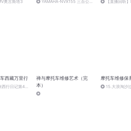
V奥古斯塔3
YAMAHA-NVX155 三百公里
【直播回听】
骑行感受分享
事儿
车西藏万里行
禅与摩托车维修艺术（完
摩托车维修保
本）
西行日记第46-
15.大浪淘
）
留下来的那一粒