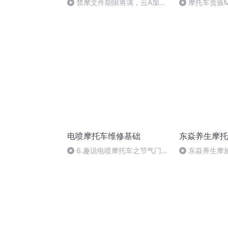
禁摩文件期限将满，云A加
摩托车贵族M
油！ | 照摩镜
电喷摩托车维修基础
东焱养生摩托
6.趣说电喷摩托车之节气门位
东焱养生摩旅
置传感器
49天（丹江口