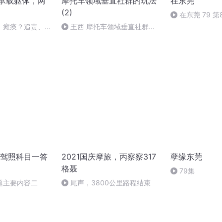
轮承载躯体，两
摩托车领域垂直社群的玩法
在东莞
(2)
在东莞 79 第
、瘫痪？追责、摩
王西 摩托车领域垂直社群的
与保险
玩法
驾照科目一答
2021国庆摩旅，丙察察317
孽缘东莞
格聂
79集
题主要内容二
尾声，3800公里路程结束