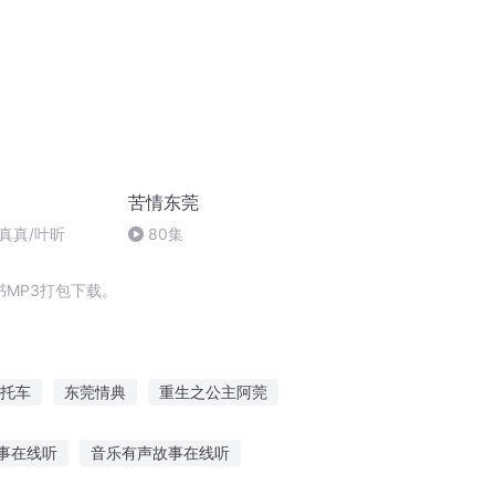
苦情东莞
徐真真/叶昕
80集
MP3打包下载。
托车
东莞情典
重生之公主阿莞
异界阿严
摩德之后
光影摩托
事在线听
音乐有声故事在线听