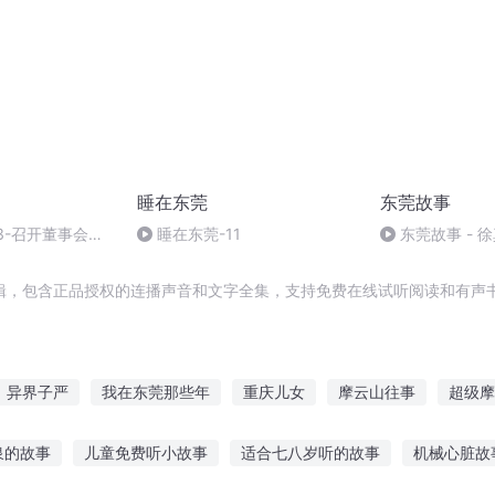
睡在东莞
东莞故事
3-召开董事会
睡在东莞-11
东莞故事 - 
辑，包含正品授权的连播声音和文字全集，支持免费在线试听阅读和有声书
异界子严
我在东莞那些年
重庆儿女
摩云山往事
超级摩
皇太子
少年如风莞尔一笑
大明最后的尊严
我的末世摩天时代
泉的故事
儿童免费听小故事
适合七八岁听的故事
机械心脏故