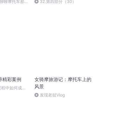
聊聊摩托车那点
32.第四部分（30）
养精彩案例
女骑摩旅游记：摩托车上的
风景
沙过程中如何成为
金砂
发现老挝Vlog