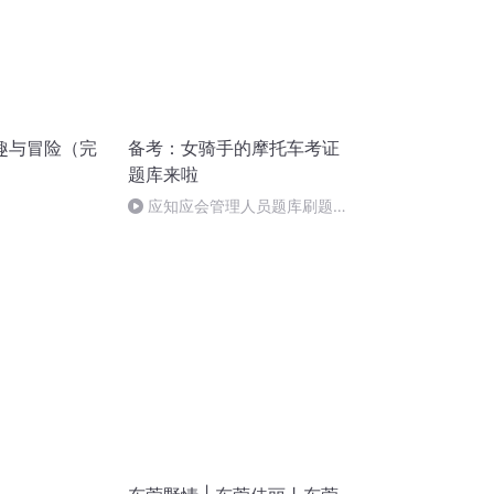
趣与冒险（完
备考：女骑手的摩托车考证
题库来啦
应知应会管理人员题库刷题
请1.5倍播放