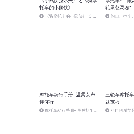
《小鼠侠拉尔夫》之《骑摩
摩托车-“四
托车的小鼠侠》
轮承载灵魂”
《骑摩托车的小鼠侠》13.写
跑山、摔车
作的好题目（大结局）
托车集中整治
摩托车骑行手册| 温柔女声
三轮车摩托车
伴你行
题技巧
摩托车骑行手册- 最后想要和
科目四精简
大家说的心里话