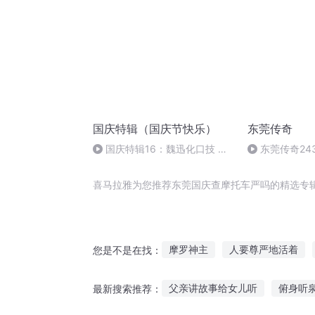
国庆特辑（国庆节快乐）
东莞传奇
国庆特辑16：魏迅化口技 二
东莞传奇24
胡 东方红+一般唱法和原生态
（完结）
喜马拉雅为您推荐东莞国庆查摩托车严吗的精选专
摩罗神主
人要尊严地活着
您是不是在找：
修摩重生
庆云传奇
大庆
父亲讲故事给女儿听
俯身听
最新搜索推荐：
一人有庆
剑的尊严