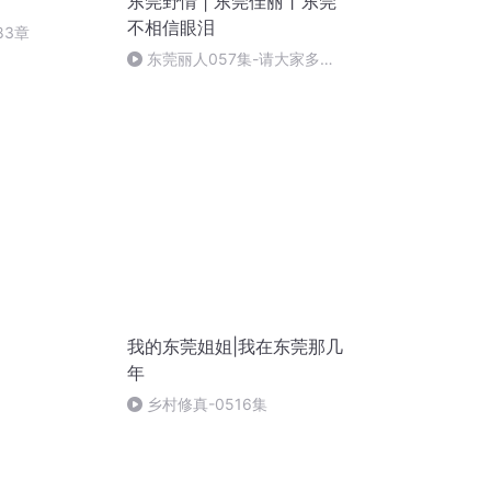
东莞野情 | 东莞佳丽丨东莞
不相信眼泪
83章
东莞丽人057集-请大家多多
订阅
我的东莞姐姐|我在东莞那几
年
乡村修真-0516集