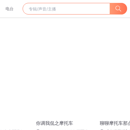
电台
你调我侃之摩托车
聊聊摩托车那