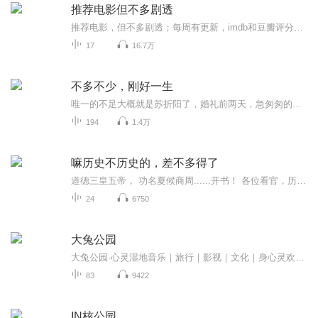
推荐电影但不多剧透
推荐电影，但不多剧透；每周有更新，imdb和豆瓣评分跟进，，
17
16.7万
不多不少，刚好一生
唯一的不足大概就是苏折阳了，婚礼前两天，急匆匆的约我见了一面，然后再也没有见到了，就像之前的那几年一样，就这样悄无声息的离开了，但是我相信，在不久之后，他也会带着对他而言，正确的那个人，幸福的站在一起，一看就是情侣……
194
1.4万
嘛历史不历史的，差不多得了
道德三皇五帝， 功名夏候商周......开书！ 各位看官，历史车轮骨碌碌，我们现在就在车上，您只要扶好坐稳，等我给您慢慢道来！个人也有卫星：15631166429，瞧不起谁，我也有。结交各路好汉，承蒙大家厚爱！
24
6750
大兔公园
大兔公园·心灵湿地音乐｜旅行｜影视｜文化｜身心灵欢迎来到自由呼吸的第三空间
83
9422
IN核公园