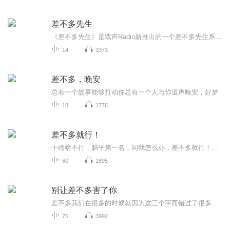
差不多先生
《差不多先生》是戏声Radio新推出的一个差不多先生系列，其中的差不多先生就是戏时，挑选了生活中最朴实的故事。联系方式：◎新浪微博: @戏声Radio @DJ戏时 ◎微信公众号：xishengradio ◎QQ交流群： 235648824 ◎投稿地址：radioxishi@163.com
14
3373
差不多，晚安
总有一个故事能够打动你总有一个人与你道声晚安，好梦
18
1776
差不多就行！
干啥啥不行，躺平第一名，问我怎么办，差不多就行！我们，三个95后女生，怀揣着对生活的热爱，用声音讲述故事，传递温暖。在这里，我们聊工作、聊学习、聊情感、聊生活，轻松愉快，什么都聊。我们的创作理念是：差不多就行了。我们相信，在生活的道路上，...
60
1895
别让差不多害了你
差不多我们在很多的时候就因为这三个字而错过了很多！本书章节告诉我们其实可以更好一些！
75
3992