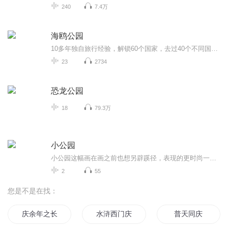
240
7.4万
海鸥公园
10多年独自旅行经验，解锁60个国家，去过40个不同国家的动物园，也集齐了全世界所有迪士尼乐园！本频道主要讲我在旅途中深入当地的旅行体验，遇到有趣的人和事，还有来自全世界各个角落的现场音，可能还会偶尔讲些没什么用的冷热小知识……让我们一起，第...
23
2734
恐龙公园
18
79.3万
小公园
小公园这幅画在画之前也想另辟蹊径，表现的更时尚一些，所以在表现手法上有所不同，同时也在强调疏密与虚实关系。绘画表现最好的是不露痕迹的表现，这样才显得高大上，其水平非同一般，想学其绘画的表现技巧都找不到门路在哪里。你没有他那种感受就是没有...
2
55
您是不是在找：
庆余年之长歌行
水浒西门庆
普天同庆