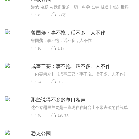
游戏 电影 与我们爱的一切，科学 玄学 唬逼中感知世界。我是克里斯 欢迎来到IN核公园~
45
6.4万
曾国藩：事不拖，话不多，人不作
曾国藩：事不拖，话不多，人不作
10
1.1万
成事三要：事不拖、话不多、人不作
【内容简介】《成事三要：事不拖、话不多、人不作》不仅包含了为人处世的智慧、成功的方法，还涵盖了修心以及读懂他人的方法，这些秘诀一定能稳住你彷徨的心，指导你去努力与拼搏，提升你的人生高度，改写你的命运。愿《成事三要：事不拖、话不多、人不作...
24
932
那些说得不多的单口相声
这个专题里主要是一些现在在舞台上不常表演的传统单口相声，之所以演说一些不常表演的，主要是本人水平有限，说那些大家经常听到的，真是说不过那些大家，就取个巧，说别人不说的，您多少听个新鲜劲儿不是？
40
198.9万
恐龙公园