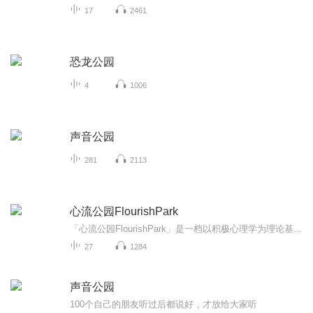
17
2461
恐龙公园
4
1006
声音公园
281
2113
心流公园FlourishPark
「心流公园FlourishPark」是一档以积极心理学为理论基础，结合MBTI性格类型测试与西方玄学工具人类图的视频播客节目。由MBTI国际认证施测师、职场生存教练Clare小克姐姐和内容策划及节目制作人、人类图解读师车厘子�主理。我们用轻松的方式探索自我，用真...
27
1284
声音公园
100个自己的朋友听过后都说好，才放给大家听