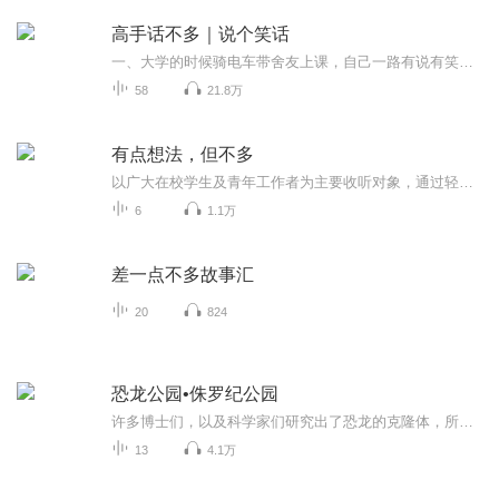
高手话不多｜说个笑话
一、大学的时候骑电车带舍友上课，自己一路有说有笑，到了才发现舍友没有上车。二、我昨天去朋友家串门，看两夫妻互怼。男：“我多么养生，锻炼身体，注意健康……”女：“对对对，你以后自己走到八宝山去火化！”三、如果我在厕所里待得久了，我妈就会在...
58
21.8万
有点想法，但不多
以广大在校学生及青年工作者为主要收听对象，通过轻松愉快的脱口秀形式分享对热点话题或社会现象的看法与观点，让大家在通勤或者闲余时光不费力地去了解热点话题，用不费力的方式挖掘出人们在信息爆炸时代的自我观点。在通过脱口秀形式为大家带来欢乐的同...
6
1.1万
差一点不多故事汇
20
824
恐龙公园•侏罗纪公园
许多博士们，以及科学家们研究出了恐龙的克隆体，所以我开了一个叫做侏罗纪公园的恐龙公园，把这些恐龙克隆体放在它们地盘。游客们来参观。但是却又重重难关在等待着我们，我们要一步一步地去打败重重困难。让我们的侏罗纪公园更加的火热起来，让现代的人...
13
4.1万