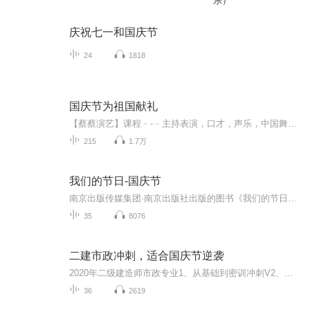
乐）
庆祝七一和国庆节
24
1818
国庆节为祖国献礼
【蔡蔡演艺】课程﹣-﹣主持表演，口才，声乐，中国舞，民族舞。独特的小舞台，专业的录音棚，每一位同学都能成为优秀的小明星。独特的教学模式，轻松上课，快乐学习！知名主持人，舞蹈家，高级教师任职授课！江南总校：河沟街42号三楼 18545856430江北分校...
215
1.7万
我们的节日-国庆节
南京出版传媒集团·南京出版社出版的图书《我们的节日》通过对中国节日文化和节日意义进行深度的挖掘，面向青少年群体构建独具特色的栏目内容，以此丰富春节、元宵节、清明节、端午节、七夕节、中秋节、重阳节等传统节日；六一节、教师节、国庆节等新兴节日的文化内涵和表现形式。促进青少年形成新的节日习俗，提升节日仪式感、认同感。音频作品由金陵朗读者联盟志愿者朗诵，南京音像出版社、金陵图书馆联合制作。
35
8076
二建市政冲刺，适合国庆节逆袭
2020年二级建造师市政专业1、从基础到密训冲刺V2、从精华课程到超压密押V3、0基础同步更新v4、持续更新到2020年考试V5、只要你跟着学让你一次稳拿证V6、渠道超压压题，超压三页纸等独家绝密压题!
36
2619