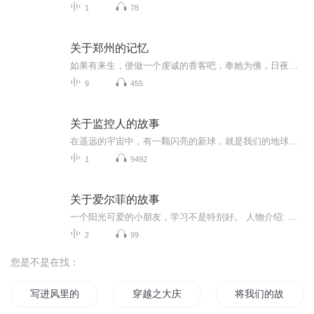
1
78
关于郑州的记忆
如果有来生，便做一个虔诚的香客吧，奉她为佛，日夜祷告，便能二者皆不负了。一生为情所困，六儿没想到，初见桃夭夭时，一句卜卦的戏言，竟一语成谶。 ——《关于郑州的记忆》 ...
9
455
关于监控人的故事
在遥远的宇宙中，有一颗闪亮的新球，就是我们的地球，可现在，到处都是破损的伤口，这是为什么呢，是因为，有一位人类叫做：珊万虎就是这个人亲手害了地球，至于具体发生了什么事，让我在故事里慢慢跟你讲述主演：尚尚哥哥讲故事马桶人：果果电视人：传说...
1
9492
关于爱尔菲的故事
一个阳光可爱的小朋友，学习不是特别好。 人物介绍: 主人公是爱尔菲，顽皮可爱。 她的妹妹是索菲亚，调皮爱玩儿。爱尔菲的好朋友是陈西波，可爱活泼。爱尔菲的同桌是苏西坡，调皮马虎。爱尔菲的幼儿园同学也是她的小学同学是王小米。(如果想看图片可以 在...
2
99
您是不是在找：
写进风里的故事
穿越之大庆帝国
将我们的故事写成