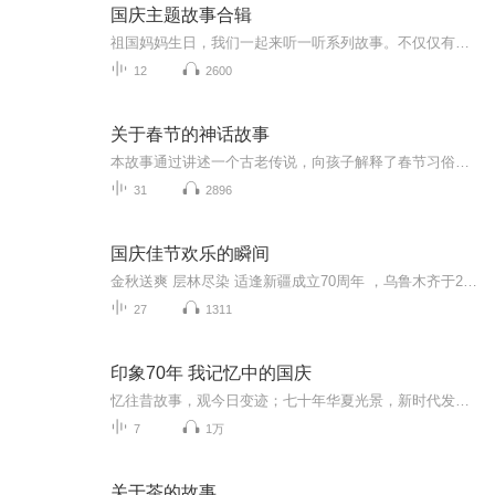
国庆主题故事合辑
祖国妈妈生日，我们一起来听一听系列故事。不仅仅有《我的祖国》，还有红军故事，也有关于战争的故事，让大家体会到和平年代的不易。
12
2600
关于春节的神话故事
本故事通过讲述一个古老传说，向孩子解释了春节习俗（如贴春联、放鞭炮）背后的集体智慧与勇气，引导他们理解传统文化中蕴含的逻辑与团结的力量。它将“年”兽塑造成一个需要智取和集体面对的挑战，而非一个令人恐惧的怪物。
31
2896
国庆佳节欢乐的瞬间
金秋送爽 层林尽染 适逢新疆成立70周年 ，乌鲁木齐于2025年9月23日迎来党中央和习大大带领的慰问团。新疆各族群众欢欣鼓舞，热烈欢迎。
27
1311
印象70年 我记忆中的国庆
忆往昔故事，观今日变迹；七十年华夏光景，新时代发展变迁。用声音走过时间的长河，以温度感受记忆中的故事。
7
1万
关于茶的故事