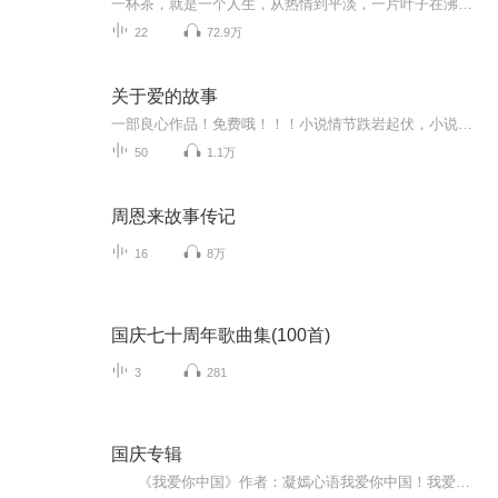
一杯茶，就是一个人生，从热情到平淡，一片叶子在沸水中涅槃，释放出淡淡的清香和醇厚味道……
22
72.9万
关于爱的故事
一部良心作品！免费哦！！！小说情节跌岩起伏，小说角色活灵活现，紧扣事件脉搏，高品质音频！！绝对震撼您的心灵。欢迎您的关注和订阅。。如果喜欢请给作品点赞，点赞，点赞，点赞啊！更希望您将喜欢的节目分享给小伙伴一起来享受！！所有专辑免费，免费，免费！重要的事情说三遍！说三遍！说三遍！说三遍！请做个优雅的动作，，小手点击分享出去吧！小手点击分享出去吧！小手点击分享出去吧！小手点击分享出去吧！小手点击分享出去吧！
50
1.1万
周恩来故事传记
16
8万
国庆七十周年歌曲集(100首)
3
281
国庆专辑
《我爱你中国》作者：凝嫣心语我爱你中国！我爱你春天蓬勃的秧苗；我爱你秋日金黄的硕果。我爱你中国！我爱你青松气质，我爱你红梅品格！我爱你家乡的甜蔗好像乳汁滋润着我的心窝。我爱你中国，我要把最美的歌儿献给你，我的母亲我的祖国。我爱你中国，我爱...