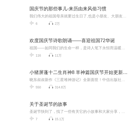
国庆节的那些事儿-来历由来风俗习惯
我们伟大的祖国母亲就要过生日了,也是小朋友、大朋友们最喜欢的“国庆小长假”或说“黄金周”还有说”国庆7天乐”的，说法真是不一而足。那么“国庆节”是怎么来的？自古以来国庆节怎么庆贺？新中国国庆节的来历，以及新中国国庆节的庆贺方式又有哪些呢？ ...
6
2万
欢度国庆节诗歌朗诵——喜迎祖国72华诞
祖国——如同我们的生命一样，是诗人笔下永恒而温暖的主题。在祖国72周年华诞来临之际，特创建这个诗歌朗诵专辑，诵读经典爱国篇章，和大家一起歌颂祖国，向国庆的献礼！祝愿伟大的祖国繁荣富强，祝愿大家国庆节快乐，度过平安快乐的黄金周假期！
116
11万
小猪屏蓬十二生肖神8 羊神篇国庆节开始更新啦！
晓东叔叔新作《三星堆神游记》全新面世！中信出版社出版！京东当当淘宝均有售！点蓝色字收听——《小猪屏蓬爆笑日记2024》《小猪屏蓬爆笑日记2》《小猪屏蓬爆笑日记1》让你笑得喘不上气！《我进故宫当富翁——小猪屏蓬故宫财商笔记》教你成为大富翁！《小...
550
314.8万
关于圣诞节的故事
圣诞节快到了，找了一些有关它的小故事和大家分享，故事纯属娱乐，音乐是精挑细选的喔。封面来源：http://www.paixin.com/photocopyright/126171842
7
15.1万