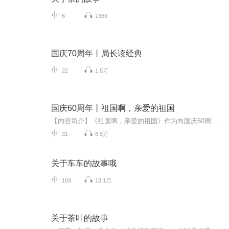
6
1369
国庆70周年丨局长读经典
22
1.5万
国庆60周年丨祖国啊，亲爱的祖国
【内容简介】《祖国啊，亲爱的祖国》作为向国庆60周年献礼的重点出版物，由当代著名诗人、河北省作家协会副主席、《诗选刊》杂志主编郁葱担任主编；由中央人民广播电台著名播音指导方明、雅坤和著名朗诵艺术家瞿弦和、张筠英联袂朗诵，倾情演绎。祖国，如...
31
8.5万
关于车车的故事哦
104
13.1万
关于茶叶的故事