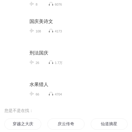
8
6076
国庆美诗文
108
4173
刑法国庆
26
1.7万
水果猎人
66
4704
您是不是在找：
穿越之大庆帝国
庆云传奇
仙道摘星