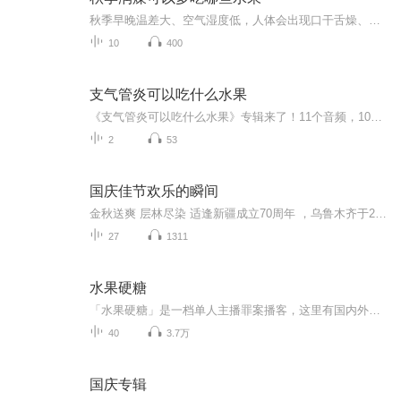
秋季早晚温差大、空气湿度低，人体会出现口干舌燥、皮肤干燥、精神乏力等秋燥反应，而对抗秋燥除了多喝水，还可以多食用一些应季水果，补充营养与维生素，增强人体抵抗力。下面就让我们一起听听秋季润燥可以多吃哪些水果。（权威资料来源：《健康报》）秋...
10
400
支气管炎可以吃什么水果
《支气管炎可以吃什么水果》专辑来了！11个音频，10个免费，1个付费，专治你的选择困难症。免费音频围绕支气管炎吃什么水果，系统科普10个知识点，标题吸睛，内容干货满满。付费音频深入分析，10篇系统文章组合，带你吃对水果，远离支气管炎烦恼。别犹豫，...
2
53
国庆佳节欢乐的瞬间
金秋送爽 层林尽染 适逢新疆成立70周年 ，乌鲁木齐于2025年9月23日迎来党中央和习大大带领的慰问团。新疆各族群众欢欣鼓舞，热烈欢迎。
27
1311
水果硬糖
「水果硬糖」是一档单人主播罪案播客，这里有国内外诡异离奇、惊悚灵异的案件。当你播放收听，便搭上了案件时光机，随着主播硬糖_淼淼的声音前往案件发生时。不疾不徐的讲述节奏，娓娓道来案中细节，只为深入案件、还原案件，触碰真相；多个人物视角转换，...
40
3.7万
国庆专辑