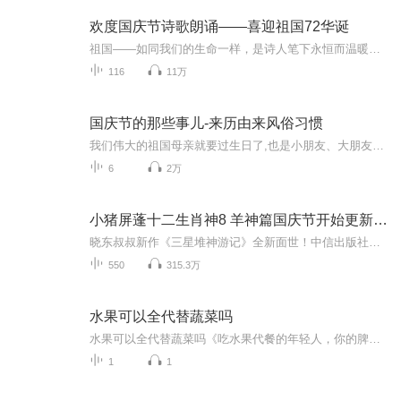
欢度国庆节诗歌朗诵——喜迎祖国72华诞
祖国——如同我们的生命一样，是诗人笔下永恒而温暖的主题。在祖国72周年华诞来临之际，特创建这个诗歌朗诵专辑，诵读经典爱国篇章，和大家一起歌颂祖国，向国庆的献礼！祝愿伟大的祖国繁荣富强，祝愿大家国庆节快乐，度过平安快乐的黄金周假期！
116
11万
国庆节的那些事儿-来历由来风俗习惯
我们伟大的祖国母亲就要过生日了,也是小朋友、大朋友们最喜欢的“国庆小长假”或说“黄金周”还有说”国庆7天乐”的，说法真是不一而足。那么“国庆节”是怎么来的？自古以来国庆节怎么庆贺？新中国国庆节的来历，以及新中国国庆节的庆贺方式又有哪些呢？ ...
6
2万
小猪屏蓬十二生肖神8 羊神篇国庆节开始更新啦！
晓东叔叔新作《三星堆神游记》全新面世！中信出版社出版！京东当当淘宝均有售！点蓝色字收听——《小猪屏蓬爆笑日记2024》《小猪屏蓬爆笑日记2》《小猪屏蓬爆笑日记1》让你笑得喘不上气！《我进故宫当富翁——小猪屏蓬故宫财商笔记》教你成为大富翁！《小...
550
315.3万
水果可以全代替蔬菜吗
水果可以全代替蔬菜吗《吃水果代餐的年轻人，你的脾胃正在偷偷骂街》当代年轻人的养生迷惑行为大赏里，"用水果代替蔬菜"绝对能稳坐前三甲。外卖蔬菜比肉贵？切个西瓜解决问题。健身餐配菜麻烦？两根香蕉应付了事。这波操作看似机智，实则像用奶茶代替白开...
1
1