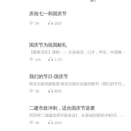
乐）
庆祝七一和国庆节
24
1818
国庆节为祖国献礼
【蔡蔡演艺】课程﹣-﹣主持表演，口才，声乐，中国舞，民族舞。独特的小舞台，专业的录音棚，每一位同学都能成为优秀的小明星。独特的教学模式，轻松上课，快乐学习！知名主持人，舞蹈家，高级教师任职授课！江南总校：河沟街42号三楼 18545856430江北分校...
215
1.7万
我们的节日-国庆节
南京出版传媒集团·南京出版社出版的图书《我们的节日》通过对中国节日文化和节日意义进行深度的挖掘，面向青少年群体构建独具特色的栏目内容，以此丰富春节、元宵节、清明节、端午节、七夕节、中秋节、重阳节等传统节日；六一节、教师节、国庆节等新兴节日的文化内涵和表现形式。促进青少年形成新的节日习俗，提升节日仪式感、认同感。音频作品由金陵朗读者联盟志愿者朗诵，南京音像出版社、金陵图书馆联合制作。
35
8076
二建市政冲刺，适合国庆节逆袭
2020年二级建造师市政专业1、从基础到密训冲刺V2、从精华课程到超压密押V3、0基础同步更新v4、持续更新到2020年考试V5、只要你跟着学让你一次稳拿证V6、渠道超压压题，超压三页纸等独家绝密压题!
36
2619