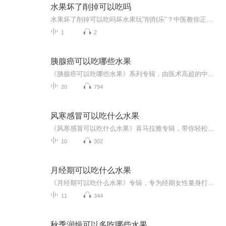
水果坏了削掉可以吃吗
水果坏了削掉可以吃吗坏水果玩"削削乐"？中医教你正确打开腐烂水果的姿势 （开场暴击） 最近某音上流行"水果刺客"挑战，网友们纷纷晒出自己勇斗腐败水果的英勇事迹。这让我想起小区张阿姨的经典操作——拿着水果刀对半腐烂的苹果施展"外科手术"，削...
1
2
胰腺癌可以吃哪些水果
《胰腺癌可以吃哪些水果》系列专辑，由医术高超的中医西医结合专家撰写。专为胰腺癌患者量身打造，详细解析哪些水果有助于缓解病情。从中医食疗到西医营养学，全面解析水果的营养成分与胰腺癌的关系。轻松易懂，轻松学习，让你的健康生活更美好！���健...
20
794
风寒感冒可以吃什么水果
《风寒感冒可以吃什么水果》喜马拉雅专辑，带你轻松应对风寒感冒！11个音频，10个免费水果攻略，让你吃出健康，告别不适。最后1个付费音频，深入解析风寒感冒水果食疗，10篇系统文章，让你全面了解。快来收听，健康生活，从水果开始！感冒食疗健康生活
10
302
月经期可以吃什么水果
《月经期可以吃什么水果》专辑，专为经期女性量身打造！11个音频，10个免费，1个付费，带你全面了解经期水果选择。免费音频围绕10个主题，系统讲解经期哪些水果最适合你。付费音频深度解析，10篇系统文章，帮你找到最适合自己的经期水果食谱。快来加入，让...
11
344
秋季润燥可以多吃哪些水果