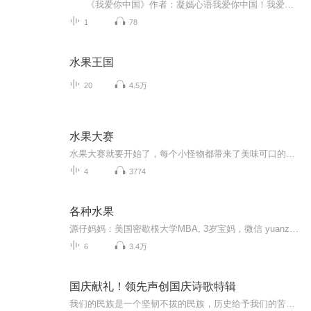
《我爱你中国》作者：凝嫣心语我爱你中国！我爱你春天蓬勃的秧苗；我爱你秋日金黄的硕果。我爱你中国！我爱你青松气质，我爱你红梅品格！我爱你家乡的甜蔗好像乳汁滋润着我的心窝。我爱你中国，我要把最美的歌儿献给你，我的母亲我的祖国。我爱你中国，我爱...
1
78
水果王国
20
4.5万
水果大赛
水果大赛就要开始了，每个小怪物都带来了美味可口的水果。
4
3774
各种水果
源仔妈妈：美国密歇根大学MBA, 3岁宝妈，微信 yuanzaiyingwen , 微信公众号 源仔英语成长记 提供科学、系统0－2岁，2-4岁、4-6岁分龄英文启蒙课程。您的孩子离爱上英语，只差一个跟“源仔英语玩100首儿歌” ！关注微信公众号“源仔英语成长记”，输入“...
6
3.4万
国庆献礼！领先声创国庆诗歌特辑
我们的民族是一个坚韧不拔的民族，历史给予我们的苦难都变成了闪着金光的勋章！我们的国家是一个龙腾虎跃的国家，那条巨龙正以不可阻挡之势崛起于神奇的东方！------------------------------------------------值此祖国70周年华诞之际，领先声创以诗歌向祖国献礼！用我们的声音、用我们的热血、用我们的灵魂诵读经典爱国篇章，歌颂我们的祖国！永远繁荣富强！