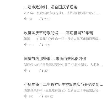
二建市政冲刺，适合国庆节逆袭
2020年二级建造师市政专业1、从基础到密训冲刺V2、从精华课程到超压密押V3、0基础同步更新v4、持续更新到2020年考试V5、只要你跟着学让你一次稳拿证V6、渠道超压压题，超压三页纸等独家绝密压题!
36
2619
欢度国庆节诗歌朗诵——喜迎祖国72华诞
祖国——如同我们的生命一样，是诗人笔下永恒而温暖的主题。在祖国72周年华诞来临之际，特创建这个诗歌朗诵专辑，诵读经典爱国篇章，和大家一起歌颂祖国，向国庆的献礼！祝愿伟大的祖国繁荣富强，祝愿大家国庆节快乐，度过平安快乐的黄金周假期！
116
11万
国庆节的那些事儿-来历由来风俗习惯
我们伟大的祖国母亲就要过生日了,也是小朋友、大朋友们最喜欢的“国庆小长假”或说“黄金周”还有说”国庆7天乐”的，说法真是不一而足。那么“国庆节”是怎么来的？自古以来国庆节怎么庆贺？新中国国庆节的来历，以及新中国国庆节的庆贺方式又有哪些呢？ ...
6
2万
小猪屏蓬十二生肖神8 羊神篇国庆节开始更新啦！
晓东叔叔新作《三星堆神游记》全新面世！中信出版社出版！京东当当淘宝均有售！点蓝色字收听——《小猪屏蓬爆笑日记2024》《小猪屏蓬爆笑日记2》《小猪屏蓬爆笑日记1》让你笑得喘不上气！《我进故宫当富翁——小猪屏蓬故宫财商笔记》教你成为大富翁！《小...
550
315.3万