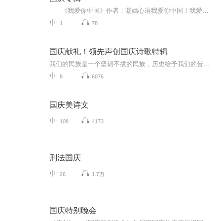
《我爱你中国》作者：凝嫣心语我爱你中国！我爱你春天蓬勃的秧苗；我爱你秋日金黄的硕果。我爱你中国！我爱你青松气质，我爱你红梅品格！我爱你家乡的甜蔗好像乳汁滋润着我的心窝。我爱你中国，我要把最美的歌儿献给你，我的母亲我的祖国。我爱你中国，我爱...
1
78
国庆献礼！领先声创国庆诗歌特辑
我们的民族是一个坚韧不拔的民族，历史给予我们的苦难都变成了闪着金光的勋章！我们的国家是一个龙腾虎跃的国家，那条巨龙正以不可阻挡之势崛起于神奇的东方！------------------------------------------------值此祖国70周年华诞之际，领先声创以诗歌向祖国献礼！用我们的声音、用我们的热血、用我们的灵魂诵读经典爱国篇章，歌颂我们的祖国！永远繁荣富强！
8
6076
国庆美诗文
108
4173
刑法国庆
26
1.7万
国庆特别晚会