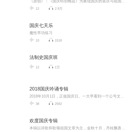
《原创》：《国庆特别晚会》为展现国庆的喜庆与祖国的深情我将以具体的场景切入从清晨升旗的庄严到街头巷尾的欢庆到历史与当下的交融，用优美的笔触传递对祖国的热爱与自豪！用诗歌和情感美文形式，歌颂祖国的繁荣富强，祝人民幸福安康！
12
2.9万
国庆七天乐
魔性早功练习
10
1518
法制史国庆班
12
1万
2018国庆吟诵专辑
2018年10月1日，正值国庆日。一大早看到一个公号文章，正是文天祥的《己卯十月一日至燕越五日罹狴犴有感而赋》。当然，彼十一非当今的十一。不过数字的巧合还是让人感触，今天拿来读一读，体味一番历史英杰的民族情怀，恰也当时。 根据诗题来看，这组诗是写于十月一日至十月五日之间，是文天祥被俘之后所作，这些诗作不仅有凛凛正气，更也能看的到他百端交集的复杂情感。另一首于右任先生的《望大陆》，微信公号有称《望乡》，一句“山之上国之殇”荡气回肠，一并兴起拿来读了一读。仓促间多有瑕疵...
38
2592
欢度国庆专辑
本辑以诗歌和歌颂祖国文章为主，金秋十月，丹桂飘香，在这个充满丰收喜悦的季节里，我们满怀激动和自豪，迎来了中华人民共和国76周年华诞。这不仅是一个庄重的纪念日，更是全体中华儿女共同欢庆的盛大的节日，承载着深厚的民族情感和历史意义.