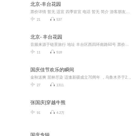
北京-丰台花园
票价详情 暂无 适宜 四季皆宜 电话 暂无 简介 游客朋友您好，这一站咱们来到的是风景秀美的丰台花园，链景旅行APP将陪您一同欣赏这处“呈由人作，宛自天然”的美丽花园。 丰台素有“花乡”之称，丰台花园是丰台区第一座以花为主，突出丰台“花乡”特色的综...
21
537
北京- 丰台花园
音频来源于链景旅行 地址 丰台区西四环南路60号 票价描述 暂无 开放时间 全天 乘车信息 乘310、335、340、354、480、604、657、689、694、736、740、913、959、967、运通115岔路口下车乘坐205夜班323快车323路335路458路531路654路958路971路973路到 丰北...
11
518
国庆佳节欢乐的瞬间
金秋送爽 层林尽染 适逢新疆成立70周年 ，乌鲁木齐于2025年9月23日迎来党中央和习大大带领的慰问团。新疆各族群众欢欣鼓舞，热烈欢迎。
27
1311
张国庆|穿越牛熊
91
4.2万
国庆专辑