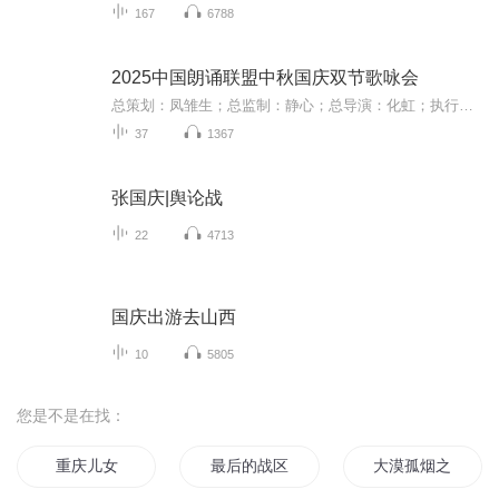
167
6788
2025中国朗诵联盟中秋国庆双节歌咏会
总策划：凤雏生；总监制：静心；总导演：化虹；执行总监：莺子；执行导演：橙夏；主持人：静心、化虹、橙夏
37
1367
张国庆|舆论战
22
4713
国庆出游去山西
10
5805
您是不是在找：
重庆儿女
最后的战区
大漠孤烟之庆丰城