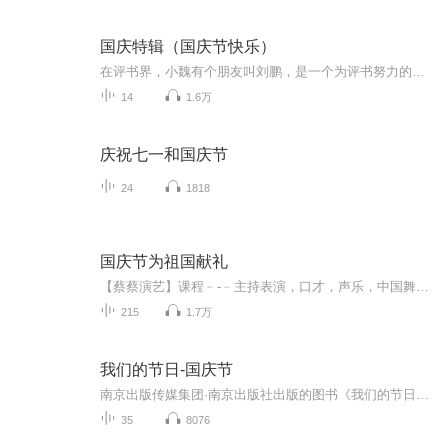
国庆特辑（国庆节快乐）
在评书界，小魏有个朋友叫刘鹏，是一个为评书努力的小伙子。在2021年国庆期间，他想弄个特辑，便烦劳我给他录个爱国题材的评书小段儿。这种事情，不是特殊情况，小魏一般不会拒绝，也就给其录了一个《鲁迅踢鬼》，等他传完，我再传到我的专辑里。另外，小...
14
1.6万
庆祝七一和国庆节
24
1818
国庆节为祖国献礼
【蔡蔡演艺】课程﹣-﹣主持表演，口才，声乐，中国舞，民族舞。独特的小舞台，专业的录音棚，每一位同学都能成为优秀的小明星。独特的教学模式，轻松上课，快乐学习！知名主持人，舞蹈家，高级教师任职授课！江南总校：河沟街42号三楼 18545856430江北分校...
215
1.7万
我们的节日-国庆节
南京出版传媒集团·南京出版社出版的图书《我们的节日》通过对中国节日文化和节日意义进行深度的挖掘，面向青少年群体构建独具特色的栏目内容，以此丰富春节、元宵节、清明节、端午节、七夕节、中秋节、重阳节等传统节日；六一节、教师节、国庆节等新兴节日的文化内涵和表现形式。促进青少年形成新的节日习俗，提升节日仪式感、认同感。音频作品由金陵朗读者联盟志愿者朗诵，南京音像出版社、金陵图书馆联合制作。
35
8076