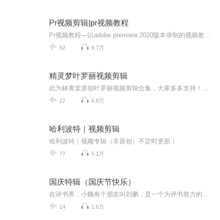
Pr视频剪辑|pr视频教程
Pr视频教程—以adobe premiere 2020版本录制的视频教程，没有理论没有废话，直接操作带你学习，简单易学，让您快速入门，pr新人的首选！
52
9.7万
精灵梦叶罗丽视频剪辑
此为林青棠原创叶罗丽视频剪辑合集，大家多多支持！禁拿，违者必究
27
6.8万
哈利波特｜视频剪辑
哈利波特｜视频专辑（非原创）不定时更新！
77
5.1万
国庆特辑（国庆节快乐）
在评书界，小魏有个朋友叫刘鹏，是一个为评书努力的小伙子。在2021年国庆期间，他想弄个特辑，便烦劳我给他录个爱国题材的评书小段儿。这种事情，不是特殊情况，小魏一般不会拒绝，也就给其录了一个《鲁迅踢鬼》，等他传完，我再传到我的专辑里。另外，小...
14
1.6万