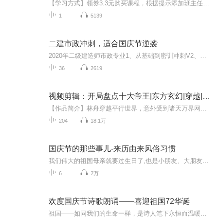
【学习方式】领券3.3元购买课程，根据提示添加班主任。入群参加直播课程，即可领取惊喜福利！【入班流程】点击领券购买——扫描二维码——添加班主任微信——开启学习之旅！请注意，我们的直播在社群里进行，请务必添加班主任，才能进入课程的学习哦！本课...
1
5139
二建市政冲刺，适合国庆节逆袭
2020年二级建造师市政专业1、从基础到密训冲刺V2、从精华课程到超压密押V3、0基础同步更新v4、持续更新到2020年考试V5、只要你跟着学让你一次稳拿证V6、渠道超压压题，超压三页纸等独家绝密压题!
36
2619
视频剪辑：开局盘点十大帝王|东方玄幻|穿越|AI专辑
【作品简介】林舟穿越平行世界，意外受到诸天万界网邀请，承诺只要发布视频，便能被诸天万界生灵关注，视频反响越大，所得奖励越多。林舟半信半疑，便随手发了一个《盘点十大帝王》的视频，哪料迅速引起轩然大波……隋文帝：朕开三省六部，修订开皇律，设...
204
18.1万
国庆节的那些事儿-来历由来风俗习惯
我们伟大的祖国母亲就要过生日了,也是小朋友、大朋友们最喜欢的“国庆小长假”或说“黄金周”还有说”国庆7天乐”的，说法真是不一而足。那么“国庆节”是怎么来的？自古以来国庆节怎么庆贺？新中国国庆节的来历，以及新中国国庆节的庆贺方式又有哪些呢？ ...
6
2万
欢度国庆节诗歌朗诵——喜迎祖国72华诞
祖国——如同我们的生命一样，是诗人笔下永恒而温暖的主题。在祖国72周年华诞来临之际，特创建这个诗歌朗诵专辑，诵读经典爱国篇章，和大家一起歌颂祖国，向国庆的献礼！祝愿伟大的祖国繁荣富强，祝愿大家国庆节快乐，度过平安快乐的黄金周假期！