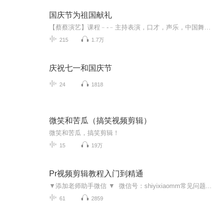
国庆节为祖国献礼
【蔡蔡演艺】课程﹣-﹣主持表演，口才，声乐，中国舞，民族舞。独特的小舞台，专业的录音棚，每一位同学都能成为优秀的小明星。独特的教学模式，轻松上课，快乐学习！知名主持人，舞蹈家，高级教师任职授课！江南总校：河沟街42号三楼 18545856430江北分校...
215
1.7万
庆祝七一和国庆节
24
1818
微笑和苦瓜（搞笑视频剪辑）
微笑和苦瓜，搞笑剪辑！
15
19万
Pr视频剪辑教程入门到精通
▼添加老师助手微信 ▼ 微信号：shiyixiaomm常见问题...
61
2859