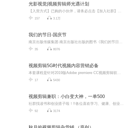
光影视觉|视频剪辑师光遇计划
【入营方式】已购的小伙伴，请务必点击【加入社群】添加班主任，添加后请发送已购订单截图，并告知喜马用户名，获取学员信息登记表，由班主任安排训练营期间的学习任务。班主任在线时间：工作日10:00~19:00
157
3.1万
我们的节日-国庆节
南京出版传媒集团·南京出版社出版的图书《我们的节日》通过对中国节日文化和节日意义进行深度的挖掘，面向青少年群体构建独具特色的栏目内容，以此丰富春节、元宵节、清明节、端午节、七夕节、中秋节、重阳节等传统节日；六一节、教师节、国庆节等新兴节日的文化内涵和表现形式。促进青少年形成新的节日习俗，提升节日仪式感、认同感。音频作品由金陵朗读者联盟志愿者朗诵，南京音像出版社、金陵图书馆联合制作。
35
8076
视频剪辑5G时代视频内容营销必备
本套课程是针对2019版Adobe premiere CC视频剪辑软件教程，本教程通过对软件各项功能进行演示，分模块渐进模式，让学声逐步掌握整个软件，并达到较高水平。课程按照最新版软件进行配套，跟官方说明顺序一致。视频课程，微公众㞻（徐超工作室）
17
5430
视频剪辑兼职：小白变大神，一单500
社群找读书和创业搭子啦！!!各位喜欢学习、健康、创业的伙伴：大家好！我组建了一个读书创业杜群，如果你喜欢读书或者想拥有一个事业机会的话，可以加微mx04188，我邀请你进读书群。为什么要做读书会？1.一个人读书，很多人很难坚持下去，但一群人，能相互...
92
3174
秋月的视频剪辑杂货铺 （原创）