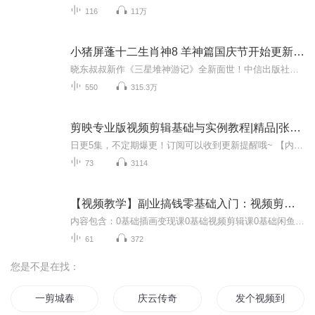
116
11万
小猪屏蓬十二生肖神8 羊神篇国庆节开始更新啦！
晓东叔叔新作《三星堆神游记》全新面世！中信出版社出版！京东当当淘宝均有售！点蓝色字收听——《小猪屏蓬爆笑日记2024》《小猪屏蓬爆笑日记2》《小猪屏蓬爆笑日记1》让你笑得喘不上气！《我进故宫当富翁——小猪屏蓬故宫财商笔记》教你成为大富翁！《小...
550
315.3万
剪映专业版视频剪辑基础与实例教程|精品|张凡 编著|当代文学
日更5集，不定期爆更！订阅可以收到更新提醒哦~ 【内容简介】 未来世界资源耗尽，人类被迫迁居太空站。林然，一名普通程序员，因一次意外获得操控虚拟现实设备的超凡能力。起初，他只想借此改善生活，却卷入一场关乎全人类命运的科技争夺战。面对权势压迫...
73
3114
【视频教学】副业搞钱零基础入门：视频剪辑，手机摄影，插画变现，闲鱼赚钱，理财小白财报课
内容包含：0基础插画变现课0基础视频剪辑课0基础闲鱼赚钱课理财小白财报课手机摄影副业赚钱课等6部关于技能学习的内容，适合18+的用户观看，在家通过视频课提升自身能力，赚钱理财。
61
372
您是不是在找：
一剪城春
庆云传奇
发个视频到异界