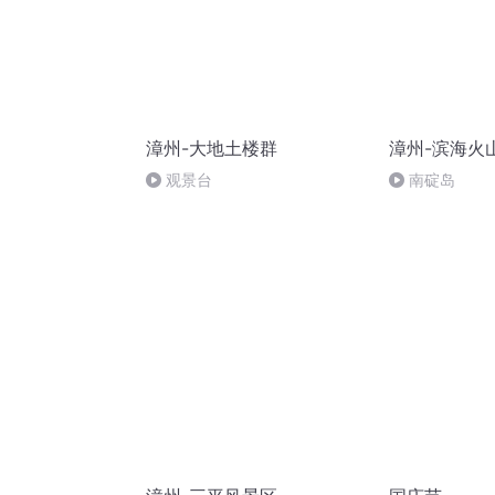
漳州-大地土楼群
漳州-滨海火
观景台
南碇岛