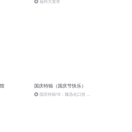
福州大觉寺
物馆
国庆特辑（国庆节快乐）
国庆特辑16：魏迅化口技 二
胡 东方红+一般唱法和原生态