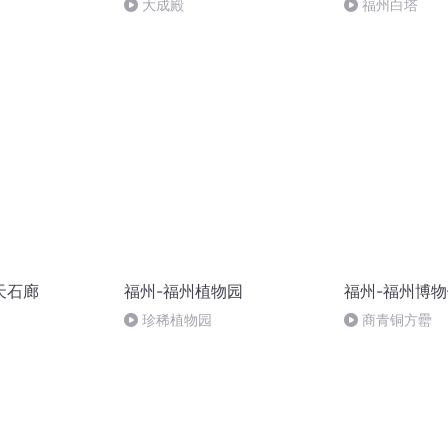
大成殿
福州白塔
天石廊
福州-福州植物园
福州-福州博
珍稀植物园
商青铜方罍