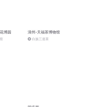
都花博园
漳州-天福茶博物馆
馆
白族三道茶