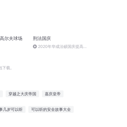
泉高尔夫球场
刑法国庆
2020年华成法硕国庆提高班
刑法陈 (26)
包下载。
穿越之大庆帝国
嘉庆皇帝
门庆
重生之西门庆
斗破之天庆焰火
事几岁可以听
可以听的安全故事大全
听大卡车的故事
听夫妻哲理故事的句子