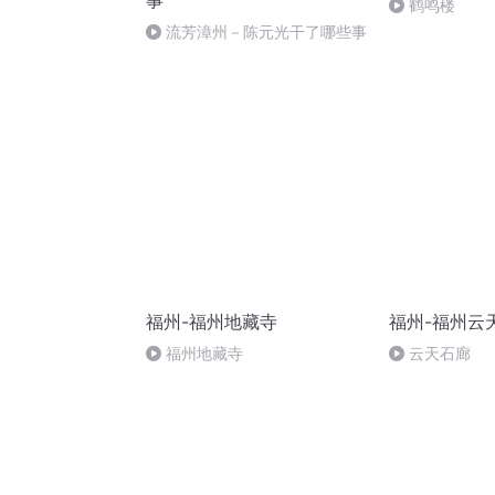
事
鹤鸣楼
流芳漳州－陈元光干了哪些事
福州-福州地藏寺
福州-福州云
福州地藏寺
云天石廊