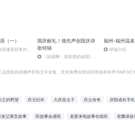
语（一）
国庆献礼！领先声创国庆诗
福州-福州温
歌特辑
南语播音获奖作品
球场介绍
《祖国啊，我亲爱的祖国》温
婉
正品授权的连播声音和文字全集，支持免费在线试听阅读和有声书MP3打
庆之的野望
庆元纪年
大庆皇太子
庆云传奇
庆阳成长手札
大官人西门庆
重生西门庆
庆余年之我叫王启年
异能重生西
雀丧父寓言故事
听故事会感悟
老婆来电故事在线听
老飘讲故
一人有庆
子专心听故事好吗
联网听故事设备有哪些
魔法小羊故事在线听