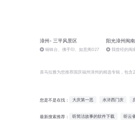
漳州- 三平风景区
阳光漳州闽南
铜钵台、佛手印、如意阁027
我曾经的闽
《邻里之间》
喜马拉雅为您推荐国庆福州漳州的精选专辑，包含
大庆第一恶
水浒西门庆
您是不是在找：
快穿之吉庆有余
普天同庆
听简洁故事的软件下载
听云
最新搜索推荐：
重庆儿女
庆余年之长歌行
男孩喜欢听的搞笑故事
让孩