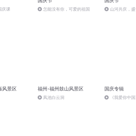
国庆节
国庆节
国庆课
怎能没有你，可爱的祖国
山河共庆，盛
庙风景区
福州-福州鼓山风景区
国庆专辑
凤池白云洞
《我爱你中国