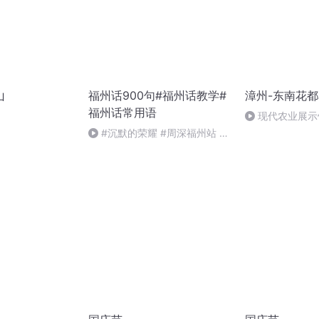
山
福州话900句#福州话教学#
漳州-东南花
福州话常用语
现代农业展示
#沉默的荣耀 #周深福州站 #
方言童谣 #福州话 #福州方言 #
月光光