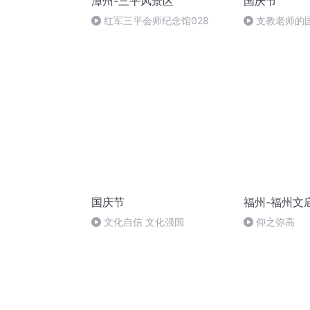
漳州-三平风景区
国庆节
红军三平会师纪念馆028
支教老师的
国庆节
福州-福州文
文化自信 文化强国
仰之弥高