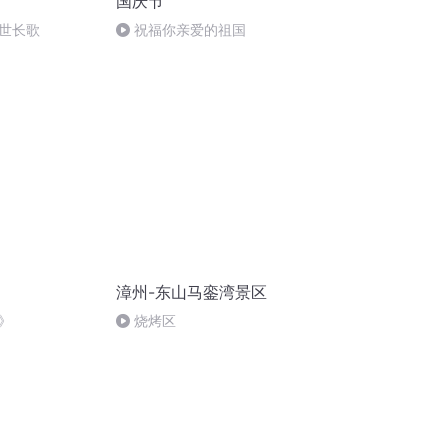
国庆节
世长歌
祝福你亲爱的祖国
漳州-东山马銮湾景区
》
烧烤区