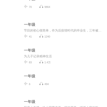
70
9864
一年级
节目的初心很简单，作为后疫情时代的毕业生，三年被迫消失的大学时光，步入社会的第一年就迎来裁员潮，我们被这场时代洪流席卷而去，慌忙的、踉跄着迈出第一步。恍然发现：我们如此平凡，又如此不平凡。所以，突发奇想，想要录制一档播客节目，记录下一同...
41
1240
一年级
为儿子记录精神生活
83
1.4万
一年级
6
494
一年级