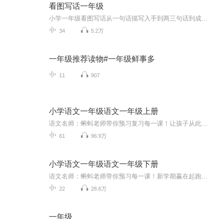
看图写话一年级
小学一年级看图写话从一句话描写入手到两三句话到成段循序渐进
34
5.2万
一年级推荐读物#一年级鲜事多
11
907
小学语文一年级语文一年级上册
语文名师：蝌蚪老师带你预习复习每一课！让孩子从此爱上语文！1.预习部分，由蝌蚪老师帮你读通课文、学习字词、了解课文的主要内容、完成课后练习。2.复习部分，包括背诵课文、听写词语、积累好词好句、习题卡、识字卡、拼音卡等内容，帮您复习每一课的重...
61
96.9万
小学语文一年级语文一年级下册
语文名师：蝌蚪老师带你预习每一课！新学期赢在起跑线！！小学同步教材部编版语文知识讲解！1.预习部分，由蝌蚪老师帮你读通课文、学习字词、了解课文的主要内容、完成课后练习。2.复习部分，包括背诵课文、听写词语、积累好词好句、习题卡、识字卡、拼音...
22
28.6万
一年级