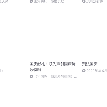
国庆课
山河共庆，盛世长歌
怎能没有你，
国庆献礼！领先声创国庆诗
刑法国庆
歌特辑
国》
2020年华
刑法陈 (26)
《祖国啊，我亲爱的祖国》温
婉