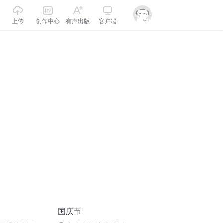
上传
创作中心
有声出版
客户端
国庆节