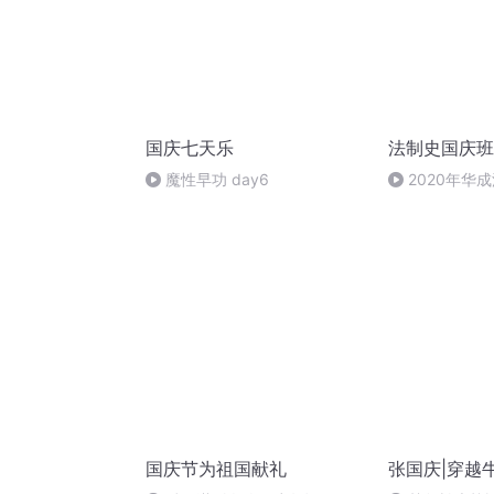
国庆七天乐
法制史国庆班
魔性早功 day6
2020年华
法制史马志冰 (1
国庆节为祖国献礼
张国庆|穿越