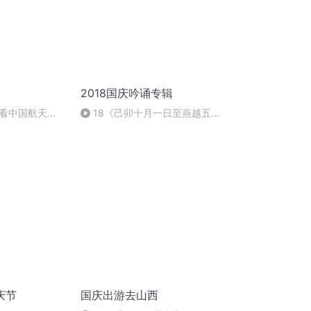
2018国庆吟诵专辑
看中国航天
18《己卯十月一日至燕越五
日罹狴犴有感而赋》组律18首
文天祥 自由吟诵
庆节
国庆出游去山西