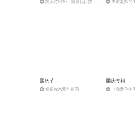
国庆特辑16：魏迅化口技 二
支教老师的
胡 东方红+一般唱法和原生态
国庆节
国庆专辑
祝福你亲爱的祖国
《我爱你中