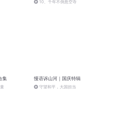
10、千年不倒悬空寺
合集
慢语诉山河｜国庆特辑
儿童
守望和平，大国担当