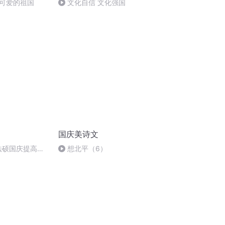
可爱的祖国
文化自信 文化强国
国庆美诗文
成法硕国庆提高班
想北平（6）