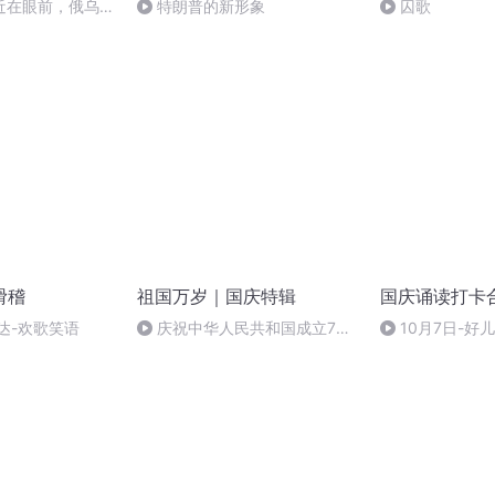
近在眼前，俄乌冲
特朗普的新形象
囚歌
，将会如何发展？
滑稽
祖国万岁｜国庆特辑
国庆诵读打卡
达-欢歌笑语
庆祝中华人民共和国成立73
10月7日-好
周年 天安门广场举行升国旗仪式