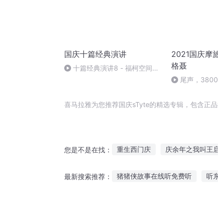
国庆十篇经典演讲
2021国庆摩
格聂
十篇经典演讲8 - 福柯空间回
归异托邦演讲
尾声，380
喜马拉雅为您推荐国庆sTyte的精选专辑，包含
重生西门庆
庆余年之我叫王
您是不是在找：
庆余年之长歌行
大庆皇太子
猪猪侠故事在线听免费听
听
最新搜索推荐：
水浒西门庆
大官人西门庆
小京鱼怎么听故事
真实历史