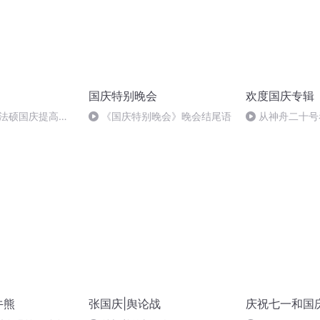
国庆特别晚会
欢度国庆专辑
成法硕国庆提高班
《国庆特别晚会》晚会结尾语
从神舟二十号
2)
的“隐形实力”
牛熊
张国庆|舆论战
庆祝七一和国