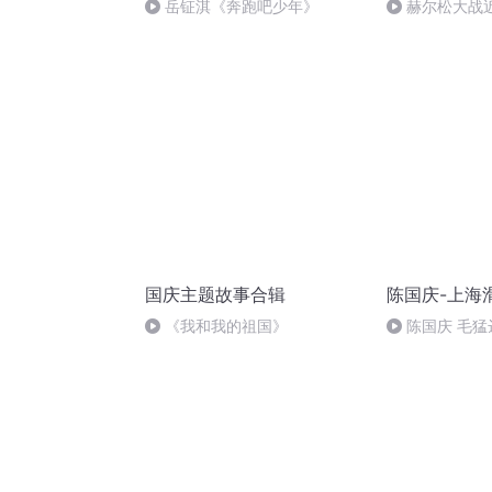
岳钲淇《奔跑吧少年》
赫尔松大战
突的关键之战
国庆主题故事合辑
陈国庆-上海
《我和我的祖国》
陈国庆 毛猛