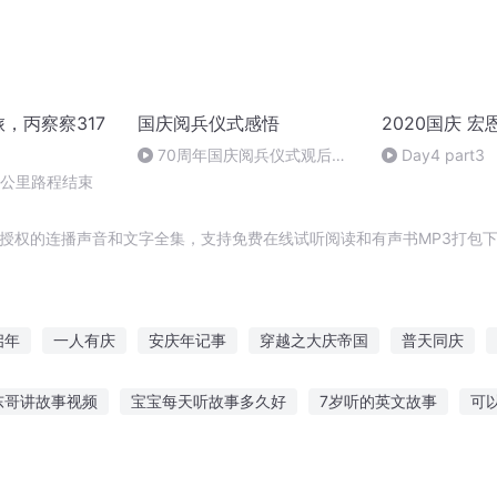
旅，丙察察317
国庆阅兵仪式感悟
2020国庆 宏
70周年国庆阅兵仪式观后感
Day4 part3
作者：卞雨祺 朗读者：卞雨祺
0公里路程结束
正品授权的连播声音和文字全集，支持免费在线试听阅读和有声书MP3打包
启年
一人有庆
安庆年记事
穿越之大庆帝国
普天同庆
重庆儿女
庆之的野望
嘉庆皇帝
斗破之天庆焰火
庆云
东哥讲故事视频
宝宝每天听故事多久好
7岁听的英文故事
可
大庆第一恶
故事免费听
王者逐鹿故事在线听
听东北老人讲故事
怎么让孩