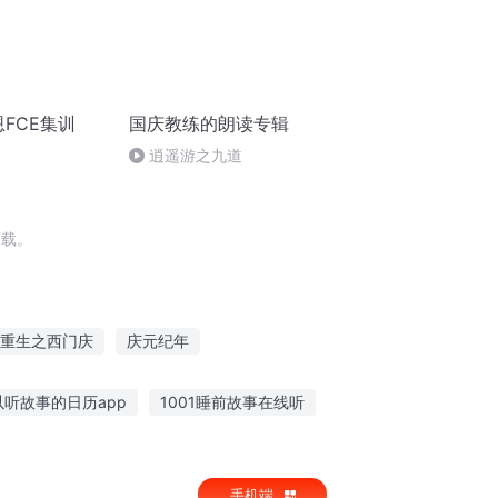
恩FCE集训
国庆教练的朗读专辑
逍遥游之九道
下载。
重生之西门庆
庆元纪年
传奇
庆阳成长手札
快穿之吉庆有余
以听故事的日历app
1001睡前故事在线听
子听英语故事
时光小屋故事在线听
手机端