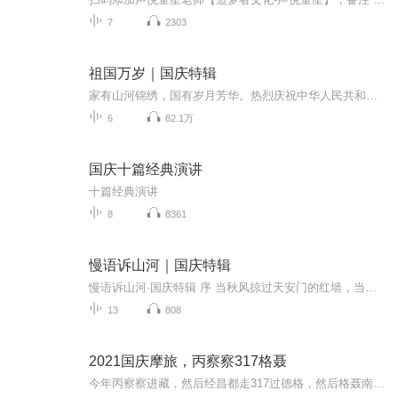
7
2303
祖国万岁｜国庆特辑
家有山河锦绣，国有岁月芳华。热烈庆祝中华人民共和国成立73周年！
6
82.1万
国庆十篇经典演讲
十篇经典演讲
8
8361
慢语诉山河｜国庆特辑
慢语诉山河·国庆特辑 序 当秋风掠过天安门的红墙，当桂香漫过万里长江的碧波，我总愿慢下脚步，以声为笔，轻轻描摹这山河的模样。 不必追赶喧嚣的潮，也无需堆砌华丽的词——这一辑里，每一段朗诵都是心底的低语：是对着塞北草原的星子说“国泰”，是向着...
13
808
2021国庆摩旅，丙察察317格聂
今年丙察察进藏，然后经昌都走317过德格，然后格聂南线，最后沙溪古镇收尾。