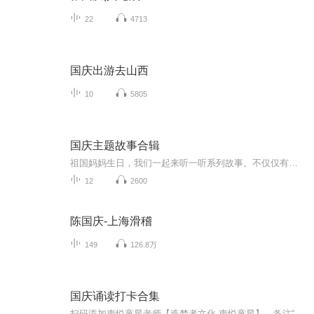
22
4713
国庆出游去山西
10
5805
国庆主题故事合辑
祖国妈妈生日，我们一起来听一听系列故事。不仅仅有《我的祖国》，还有红军故事，也有关于战争的故事，让大家体会到和平年代的不易。
12
2600
陈国庆-上海滑稽
149
126.8万
国庆诵读打卡合集
扫码添加声悦童星老师【造梦者文化-声悦童星】，备注“诵读打卡”报名，已添加好友的，直接发送“诵读打卡”报名，报名成功后进入社群。