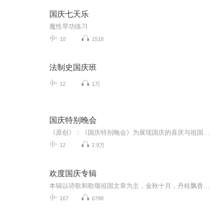
国庆七天乐
魔性早功练习
10
1518
法制史国庆班
12
1万
国庆特别晚会
《原创》：《国庆特别晚会》为展现国庆的喜庆与祖国的深情我将以具体的场景切入从清晨升旗的庄严到街头巷尾的欢庆到历史与当下的交融，用优美的笔触传递对祖国的热爱与自豪！用诗歌和情感美文形式，歌颂祖国的繁荣富强，祝人民幸福安康！
12
2.9万
欢度国庆专辑
本辑以诗歌和歌颂祖国文章为主，金秋十月，丹桂飘香，在这个充满丰收喜悦的季节里，我们满怀激动和自豪，迎来了中华人民共和国76周年华诞。这不仅是一个庄重的纪念日，更是全体中华儿女共同欢庆的盛大的节日，承载着深厚的民族情感和历史意义.
167
6788