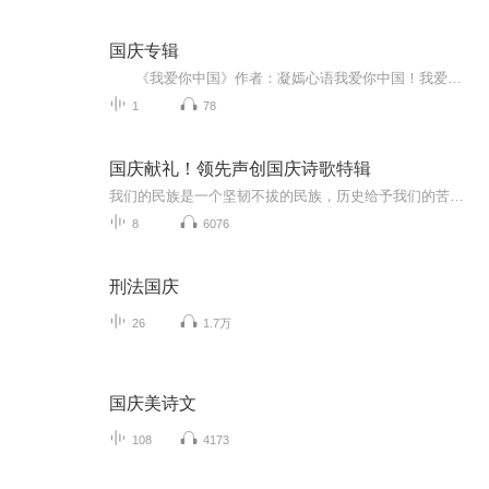
国庆专辑
《我爱你中国》作者：凝嫣心语我爱你中国！我爱你春天蓬勃的秧苗；我爱你秋日金黄的硕果。我爱你中国！我爱你青松气质，我爱你红梅品格！我爱你家乡的甜蔗好像乳汁滋润着我的心窝。我爱你中国，我要把最美的歌儿献给你，我的母亲我的祖国。我爱你中国，我爱...
1
78
国庆献礼！领先声创国庆诗歌特辑
我们的民族是一个坚韧不拔的民族，历史给予我们的苦难都变成了闪着金光的勋章！我们的国家是一个龙腾虎跃的国家，那条巨龙正以不可阻挡之势崛起于神奇的东方！------------------------------------------------值此祖国70周年华诞之际，领先声创以诗歌向祖国献礼！用我们的声音、用我们的热血、用我们的灵魂诵读经典爱国篇章，歌颂我们的祖国！永远繁荣富强！
8
6076
刑法国庆
26
1.7万
国庆美诗文
108
4173