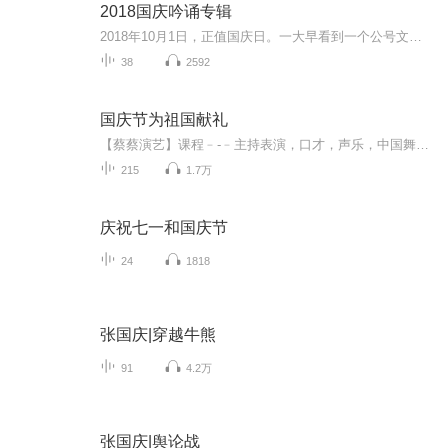
2018国庆吟诵专辑
2018年10月1日，正值国庆日。一大早看到一个公号文章，正是文天祥的《己卯十月一日至燕越五日罹狴犴有感而赋》。当然，彼十一非当今的十一。不过数字的巧合还是让人感触，今天拿来读一读，体味一番历史英杰的民族情怀，恰也当时。 根据诗题来看，这组诗是写于十月一日至十月五日之间，是文天祥被俘之后所作，这些诗作不仅有凛凛正气，更也能看的到他百端交集的复杂情感。另一首于右任先生的《望大陆》，微信公号有称《望乡》，一句“山之上国之殇”荡气回肠，一并兴起拿来读了一读。仓促间多有瑕疵...
38
2592
国庆节为祖国献礼
【蔡蔡演艺】课程﹣-﹣主持表演，口才，声乐，中国舞，民族舞。独特的小舞台，专业的录音棚，每一位同学都能成为优秀的小明星。独特的教学模式，轻松上课，快乐学习！知名主持人，舞蹈家，高级教师任职授课！江南总校：河沟街42号三楼 18545856430江北分校...
215
1.7万
庆祝七一和国庆节
24
1818
张国庆|穿越牛熊
91
4.2万
张国庆|舆论战