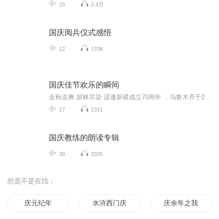
15
2.4万
国庆阅兵仪式感悟
12
1708
国庆佳节欢乐的瞬间
金秋送爽 层林尽染 适逢新疆成立70周年 ，乌鲁木齐于2025年9月23日迎来党中央和习大大带领的慰问团。新疆各族群众欢欣鼓舞，热烈欢迎。
27
1311
国庆教练的朗读专辑
30
3325
您是不是在找：
庆元纪年
水浒西门庆
庆余年之我叫王启