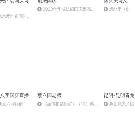
先声创国庆诗
刑法国庆
国庆美诗文
2020年华成法硕国庆提高班
想北平（6）
刑法陈 (26)
我亲爱的祖国》温
八字国庆直播
蔡立国老师
昆明-昆明青
、地支六冲详解
《如何把话说好》（10）蔡
彝族风景片区
立国老师顿悟群2022.7.1