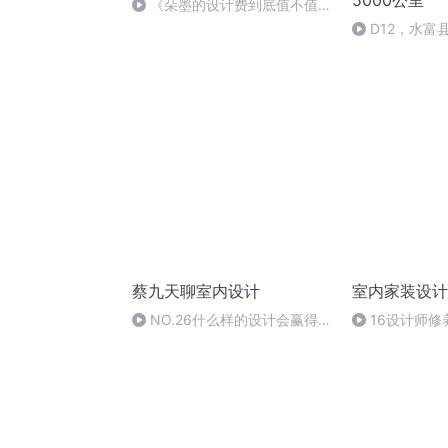
5000公里
《朵墨的设计费到底值不值，
您说了算》
D12，水富
次长途高速，
蔡九天聊室内设计
室内家装设计
NO.26什么样的设计会赢得女
16设计师
性的青睐(声音简介有图)