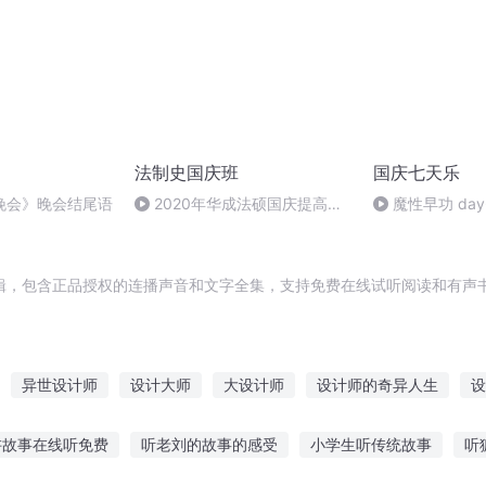
法制史国庆班
国庆七天乐
晚会》晚会结尾语
2020年华成法硕国庆提高班
魔性早功 day
法制史马志冰 (12)
辑，包含正品授权的连播声音和文字全集，支持免费在线试听阅读和有声书
异世设计师
设计大师
大设计师
设计师的奇异人生
设
恶梦设计师
全能设计师
超能设计师
灵异空间设计师
重生
讲故事在线听免费
听老刘的故事的感受
小学生听传统故事
听
师
七零时装设计师