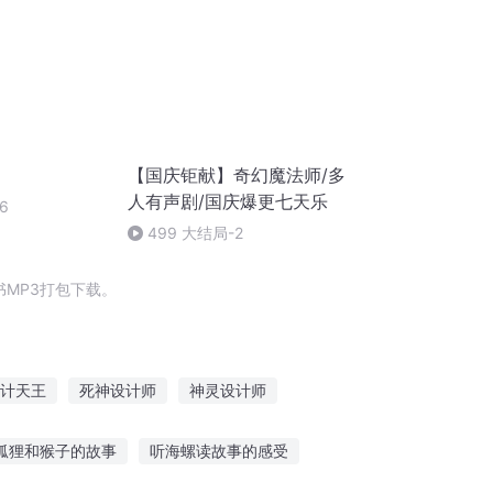
【国庆钜献】奇幻魔法师/多
人有声剧/国庆爆更七天乐
6
499 大结局-2
MP3打包下载。
计天王
死神设计师
神灵设计师
之最强设计师
主神世界设计师
狐狸和猴子的故事
听海螺读故事的感受