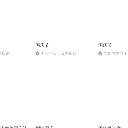
国庆节
国庆节
国庆课
山河共庆，盛世长歌
文化自信 文