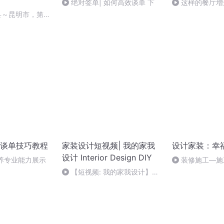
绝对签单| 如何高效谈单 下
这样的餐厅增
县～昆明市，第一
舒服
谈单技巧教程
家装设计短视频| 我的家我
设计家装：幸
设计 Interior Design DIY
修养专业能力展示
装修施工—施
应该如何验收？
【短视频: 我的家我设计】农
村别墅: 二楼次卧 (家装设计: 红
洋)