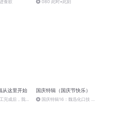
进食欲
080 此时•此刻
福从这里开始
国庆特辑（国庆节快乐）
工完成后，我们
国庆特辑16：魏迅化口技 二
胡 东方红+一般唱法和原生态