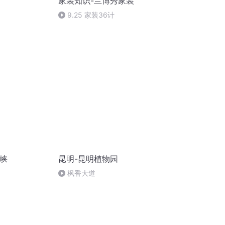
家装知识-兰博秀家装
9.25 家装36计
龙峡
昆明-昆明植物园
枫香大道