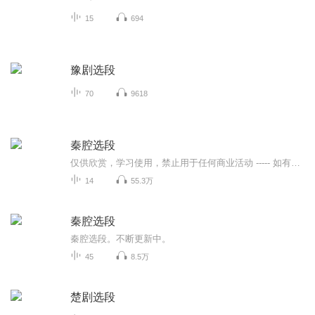
15
694
豫剧选段
70
9618
秦腔选段
仅供欣赏，学习使用，禁止用于任何商业活动 ----- 如有版权问题，请及时联系我们，会第一时间撤除！------ qq：51032509----- 谢谢合作
14
55.3万
秦腔选段
秦腔选段。不断更新中。
45
8.5万
楚剧选段