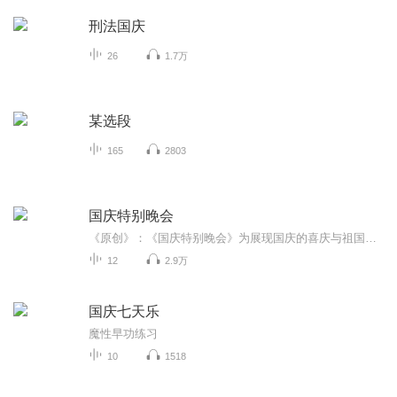
刑法国庆
26
1.7万
某选段
165
2803
国庆特别晚会
《原创》：《国庆特别晚会》为展现国庆的喜庆与祖国的深情我将以具体的场景切入从清晨升旗的庄严到街头巷尾的欢庆到历史与当下的交融，用优美的笔触传递对祖国的热爱与自豪！用诗歌和情感美文形式，歌颂祖国的繁荣富强，祝人民幸福安康！
12
2.9万
国庆七天乐
魔性早功练习
10
1518