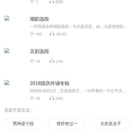
7
2639
潮剧选段
一些我喜欢的潮剧选段，与大家共赏。ps，大家有想听的潮剧也可以留言告诉我，我可以找一找哈哈~
400
183.9万
京剧选段
15
1745
2018国庆吟诵专辑
2018年10月1日，正值国庆日。一大早看到一个公号文章，正是文天祥的《己卯十月一日至燕越五日罹狴犴有感而赋》。当然，彼十一非当今的十一。不过数字的巧合还是让人感触，今天拿来读一读，体味一番历史英杰的民族情怀，恰也当时。 根据诗题来看，这组诗是写于十月一日至十月五日之间，是文天祥被俘之后所作，这些诗作不仅有凛凛正气，更也能看的到他百端交集的复杂情感。另一首于右任先生的《望大陆》，微信公号有称《望乡》，一句“山之上国之殇”荡气回肠，一并兴起拿来读了一读。仓促间多有瑕疵...
38
2592
您是不是在找：
男神是个段子手
曾经有过一段爱
大庆皇太子