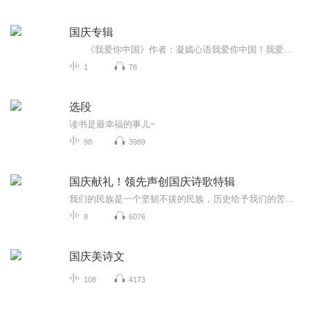
国庆专辑
《我爱你中国》作者：凝嫣心语我爱你中国！我爱你春天蓬勃的秧苗；我爱你秋日金黄的硕果。我爱你中国！我爱你青松气质，我爱你红梅品格！我爱你家乡的甜蔗好像乳汁滋润着我的心窝。我爱你中国，我要把最美的歌儿献给你，我的母亲我的祖国。我爱你中国，我爱...
1
78
选段
读书是最幸福的事儿~
98
3989
国庆献礼！领先声创国庆诗歌特辑
我们的民族是一个坚韧不拔的民族，历史给予我们的苦难都变成了闪着金光的勋章！我们的国家是一个龙腾虎跃的国家，那条巨龙正以不可阻挡之势崛起于神奇的东方！------------------------------------------------值此祖国70周年华诞之际，领先声创以诗歌向祖国献礼！用我们的声音、用我们的热血、用我们的灵魂诵读经典爱国篇章，歌颂我们的祖国！永远繁荣富强！
8
6076
国庆美诗文
108
4173