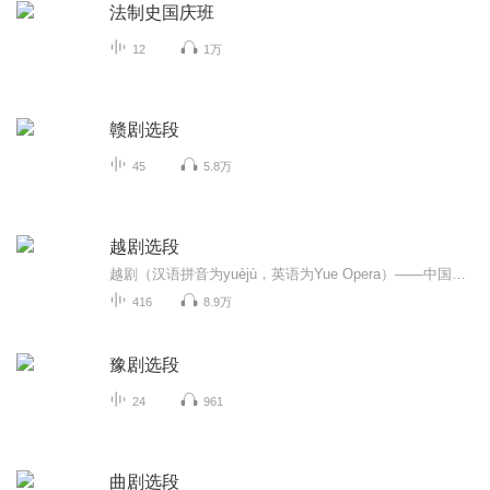
法制史国庆班
12
1万
赣剧选段
45
5.8万
越剧选段
越剧（汉语拼音为yuèjù，英语为Yue Opera）——中国第二大剧种[1]，有第二国剧之称[2]，也称绍兴戏，又被称为是“流传最广的地方剧种”[3]，有观点认为是“最大的地方戏曲剧种”，[4][5][6]在国外被称为“中国歌剧”。[7]亦为中国五大戏曲剧种（依次为京...
416
8.9万
豫剧选段
24
961
曲剧选段