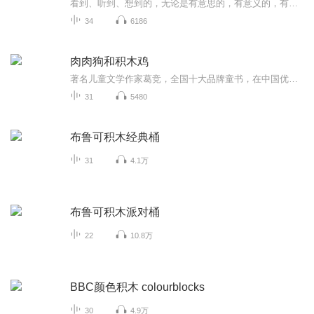
看到、听到、想到的，无论是有意思的，有意义的，有内涵的、有槽点的事......都难免会有自己的想法，有想法就来说一说，也许你会同意，也许你会反对，这不重要，重要的是你听到了，更重要的是听到后你想到了什么。
34
6186
肉肉狗和积木鸡
著名儿童文学作家葛竞，全国十大品牌童书，在中国优秀少儿图书奖
31
5480
布鲁可积木经典桶
31
4.1万
布鲁可积木派对桶
22
10.8万
BBC颜色积木 colourblocks
30
4.9万