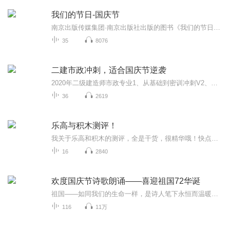
我们的节日-国庆节
南京出版传媒集团·南京出版社出版的图书《我们的节日》通过对中国节日文化和节日意义进行深度的挖掘，面向青少年群体构建独具特色的栏目内容，以此丰富春节、元宵节、清明节、端午节、七夕节、中秋节、重阳节等传统节日；六一节、教师节、国庆节等新兴节日的文化内涵和表现形式。促进青少年形成新的节日习俗，提升节日仪式感、认同感。音频作品由金陵朗读者联盟志愿者朗诵，南京音像出版社、金陵图书馆联合制作。
35
8076
二建市政冲刺，适合国庆节逆袭
2020年二级建造师市政专业1、从基础到密训冲刺V2、从精华课程到超压密押V3、0基础同步更新v4、持续更新到2020年考试V5、只要你跟着学让你一次稳拿证V6、渠道超压压题，超压三页纸等独家绝密压题!
36
2619
乐高与积木测评！
我关于乐高和积木的测评，全是干货，很精华哦！快点来收听我的专辑吧！别忘了订阅转发关注哦！^_^
16
2840
欢度国庆节诗歌朗诵——喜迎祖国72华诞
祖国——如同我们的生命一样，是诗人笔下永恒而温暖的主题。在祖国72周年华诞来临之际，特创建这个诗歌朗诵专辑，诵读经典爱国篇章，和大家一起歌颂祖国，向国庆的献礼！祝愿伟大的祖国繁荣富强，祝愿大家国庆节快乐，度过平安快乐的黄金周假期！
116
11万