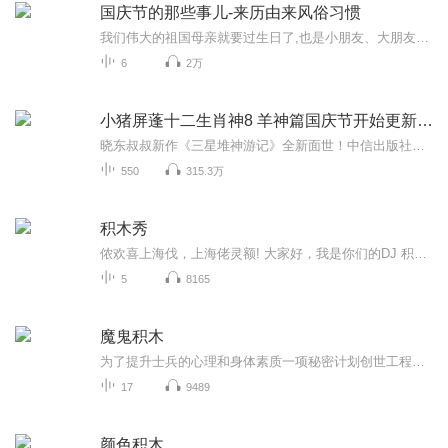
国庆节的那些事儿-来历由来风俗习惯
我们伟大的祖国母亲就要过生日了,也是小朋友、大朋友们最喜欢的“国庆小长假”或说“黄金周”还有说”国庆7天乐”的，说法真是不一而足。那么“国庆节”是怎么来的？自古以来国庆节怎么庆贺？新中国国庆节的来历，以及新中国国庆节的庆贺方式又有哪些呢？ ...
6
2万
小猪屏蓬十二生肖神8 羊神篇国庆节开始更新啦！
晓东叔叔新作《三星堆神游记》全新面世！中信出版社出版！京东当当淘宝均有售！点蓝色字收听——《小猪屏蓬爆笑日记2024》《小猪屏蓬爆笑日记2》《小猪屏蓬爆笑日记1》让你笑得喘不上气！《我进故宫当富翁——小猪屏蓬故宫财商笔记》教你成为大富翁！《小...
550
315.3万
积木秀
侬欢喜上海伐，上海佬灵额! 大家好，我是你们的DJ 积木，我从小生活在美国加州，但对上海有着深厚的感情，在我的节目里，我们用沪语，普通话，英语一道嘎嘎三务，兜兜弄堂，吃吃点心，学学英文。最主要就是阿拉一道寻开心...
5
8165
魔鬼积木
为了提升士兵的心理和身体素质一项秘密计划创世工程正式启动了，科学家想利用人体细胞与动物来一场特殊的实验....
17
9489
颜色积木