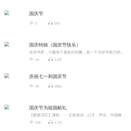
国庆节
3
543
国庆特辑（国庆节快乐）
在评书界，小魏有个朋友叫刘鹏，是一个为评书努力的小伙子。在2021年国庆期间，他想弄个特辑，便烦劳我给他录个爱国题材的评书小段儿。这种事情，不是特殊情况，小魏一般不会拒绝，也就给其录了一个《鲁迅踢鬼》，等他传完，我再传到我的专辑里。另外，小...
14
1.6万
庆祝七一和国庆节
24
1818
国庆节为祖国献礼
【蔡蔡演艺】课程﹣-﹣主持表演，口才，声乐，中国舞，民族舞。独特的小舞台，专业的录音棚，每一位同学都能成为优秀的小明星。独特的教学模式，轻松上课，快乐学习！知名主持人，舞蹈家，高级教师任职授课！江南总校：河沟街42号三楼 18545856430江北分校...
215
1.7万