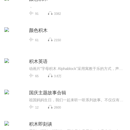
，
91
3382
颜色积木
61
2150
积木英语
动画片“字母积木 Alphablock”采用寓教于乐的方式，声情并茂的让孩子接触phonics自然拼读,并水到渠成的产生拼读意识；每个字母都是故事里面的人物角色，这些字母通过不同的组合给孩子们展示了一个个非常有趣的单词魔法。除了第一季的第一集是字母总体介绍，其他每集都介绍一个字母的常见发音及如何组合元音和辅音进行自然拼读。 虽然前三季都是26集，但并不是按字母顺序一个个来设计动画的，所以有些字母并没单独出现，主要是以元音字母为重点，辅音字母在每集里面多次重复，让孩子慢慢习得辅音字母的发音。 更多的绘本以及动画推荐可以扫码关注晴晴妈的个人微信公众号：Emily中英文绘本。
65
3.8万
国庆主题故事合辑
祖国妈妈生日，我们一起来听一听系列故事。不仅仅有《我的祖国》，还有红军故事，也有关于战争的故事，让大家体会到和平年代的不易。
12
2600
积木即刻谈