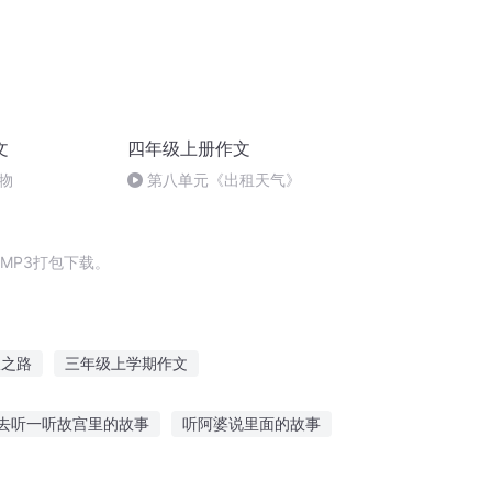
文
四年级上册作文
物
第八单元《出租天气》
MP3打包下载。
限之路
三年级上学期作文
0英雄之如日中天
大庆皇太子
去听一听故宫里的故事
听阿婆说里面的故事
庆儿女
好朋友
写字讲故事听的拼音