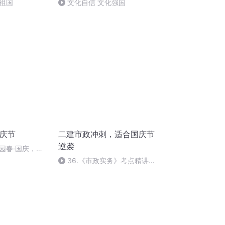
祖国
文化自信 文化强国
国庆节
二建市政冲刺，适合国庆节
逆袭
园春·国庆，朗
36.《市政实务》考点精讲第
36节课_2020926212025