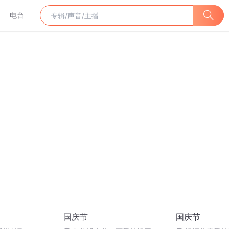
电台
国庆节
国庆节