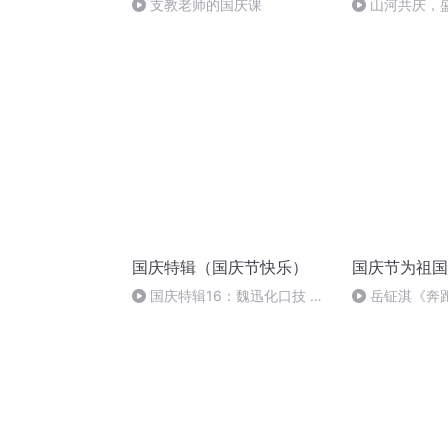
支教老师的国庆课
山河共庆，
国庆特辑（国庆节快乐）
国庆节为祖国
国庆特辑16：魏迅化口技 二
岳钲淇《奔
胡 东方红+一般唱法和原生态