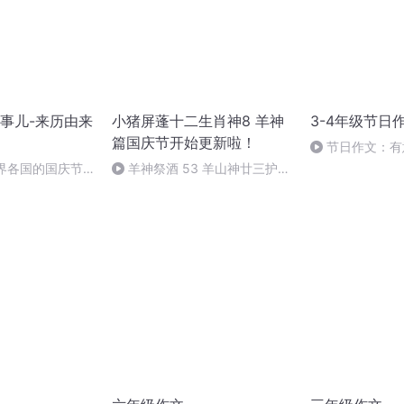
事儿-来历由来
小猪屏蓬十二生肖神8 羊神
3-4年级节日作
篇国庆节开始更新啦！
节日作文：有
世界各国的国庆节-
羊神祭酒 53 羊山神廿三护祭
事儿
坛 敬天地白泽做祭酒（4）