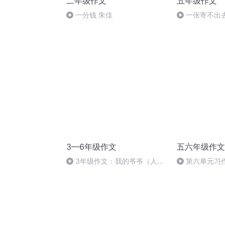
二年级作文
五年级作文
一分钱 朱佳
一张寄不出
3—6年级作文
五六年级作文
3年级作文：我的爷爷（人物
第六单元习
例文）
的一封信