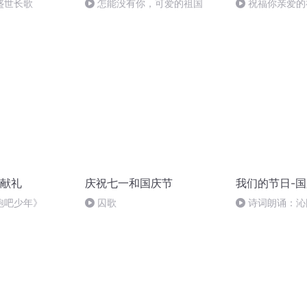
盛世长歌
怎能没有你，可爱的祖国
祝福你亲爱的
献礼
庆祝七一和国庆节
我们的节日-
跑吧少年》
囚歌
诗词朗诵：沁
读者：张继军