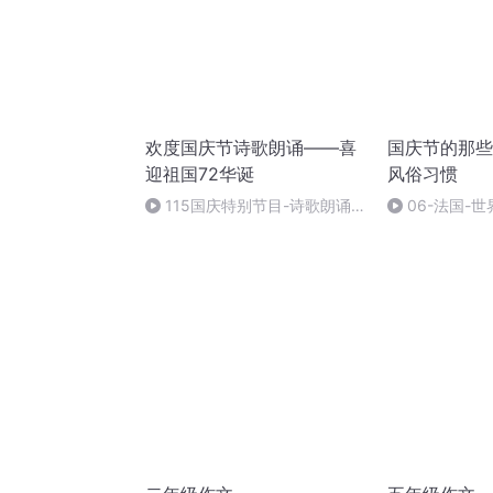
欢度国庆节诗歌朗诵——喜
国庆节的那些
迎祖国72华诞
风俗习惯
115国庆特别节目-诗歌朗诵-
06-法国-
中国梦
国庆节的那些