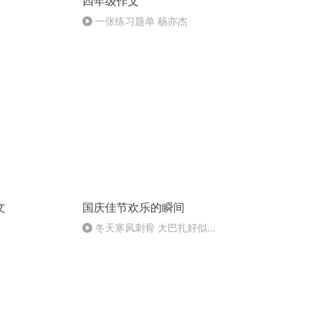
四年级作文
一张练习题单 杨亦杰
文
国庆佳节欢乐的瞬间
冬天寒风刺骨 大巴扎好似温
暖的春天