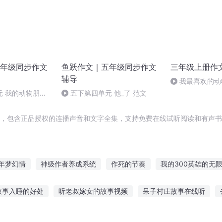
年级同步作文
鱼跃作文｜五年级同步作文
三年级上册作
辅导
我最喜欢的动
元 我的动物朋友
五下第四单元 他_了 范文
辑，包含正品授权的连播声音和文字全集，支持免费在线试听阅读和有声书
年梦幻情
神级作者养成系统
作死的节奏
我的300英雄的无
光神之章
1/大学作文4之游戏规则
庆云传奇
一人有庆
30
故事入睡的好处
听老叔嫁女的故事视频
呆子村庄故事在线听
帝国
超能进化300天
超级创作大师
300英雄之开始
重
老套没人听
哪里可以听故事在线
老九门陈皮听故事
听故事的