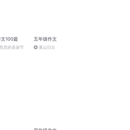
文100篇
五年级作文
意思的圣诞节
黄山日出