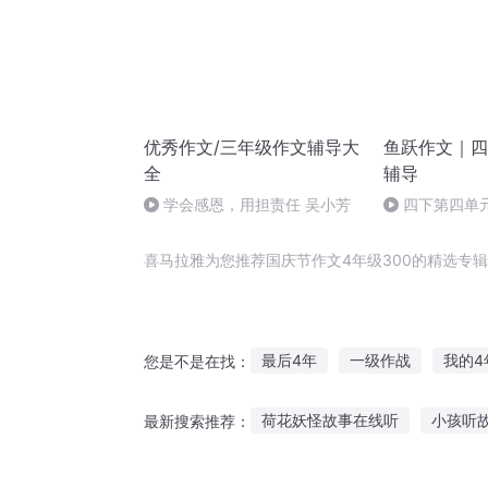
优秀作文/三年级作文辅导大
鱼跃作文｜四
全
辅导
学会感恩，用担责任 吴小芳
四下第四单
范文
喜马拉雅为您推荐国庆节作文4年级300的精选专
最后4年
一级作战
我的4
您是不是在找：
重生之超级制作人
生命师4
荷花妖怪故事在线听
小孩听
最新搜索推荐：
斗罗4之斗圣传说
穿越之大庆
学生党喜欢听的故事
故事很