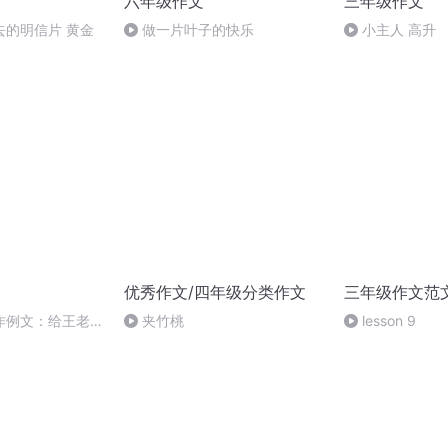
六年级作文
三年级作文
去的明信片 黄金
做一片叶子的快乐
小主人 高升
优秀作文/四年级分类作文
三年级作文范
作例文：给王老师
夹竹桃
lesson 9