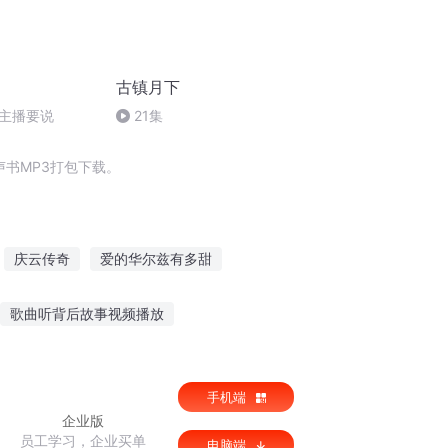
古镇月下
主播要说
21集
书MP3打包下载。
庆云传奇
爱的华尔兹有多甜
女
大庆皇太子
穿越之鸠梦
歌曲听背后故事视频播放
生故事讲给懂的人听
语音小马故事在线听
手机端
企业版
员工学习，企业买单
电脑端