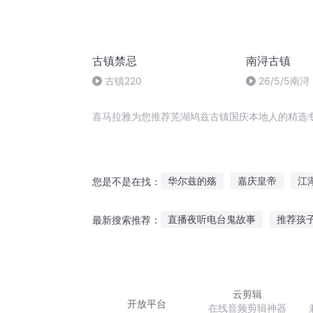
古镇禁忌
南浔古镇
古镇220
26/5/5南
喜马拉雅为您推荐芜湖鸠兹古镇国庆本地人的精选
华尔兹的殇
嘉庆皇帝
江
您是不是在找：
占窠之鸠
芜爱江湖
心中
直播夜听电台鬼故事
推荐孩
最新搜索推荐：
我是鸠摩智
穿越之大庆帝国
听奖励故事算奖励吗
别人的
讲故事的人有人听吗
小孩听
云剪辑
开放平台
在线音频剪辑神器