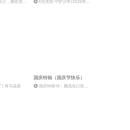
到长江，她在芜湖
E往芜前·守护少年|2026年芜
湖市网络普法主题 活动正式启航
国庆特辑（国庆节快乐）
门 有马温泉
国庆特辑16：魏迅化口技 二
胡 东方红+一般唱法和原生态