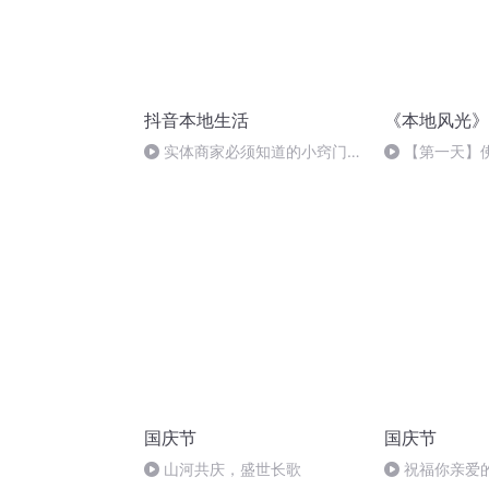
抖音本地生活
《本地风光》
实体商家必须知道的小窍门有
【第一天】佛
哪些.mp3
识自己（此文排
后）
国庆节
国庆节
山河共庆，盛世长歌
祝福你亲爱