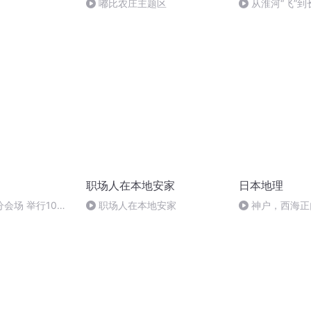
嘟比农庄主题区
从淮河“飞”
安了家
职场人在本地安家
日本地理
会场 举行10场
职场人在本地安家
神户，西海正