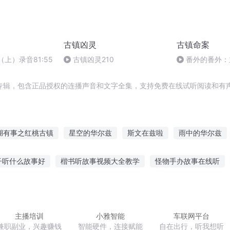
古镇凶灵
古镇命案
浔（上）录音81:55
古镇凶灵210
番外的番外：
专辑，包含正品授权的连播声音和文字全集，支持免费在线试听阅读和有声
湖有事之红桃古镇
星空的华尔兹
斯文在兹啦
雨中的华尔兹
的华尔兹
重生之刀镇江湖
一人有庆
世界的华尔兹
重庆儿
子听什么故事好
楷书听故事视频大全教学
怪物手办故事在线听
芜花开时
故事听多了就会
老街猪脚故事在线听
王八听故事聊天套路
鱼
什么故事爱睡觉
孩子反复听故事会
婴儿听故事机器
主播培训
小雅智能
车联网平台
兼职副业，兴趣赚钱
智能硬件，连接赋能
自在出行，听我想听