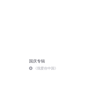
国庆专辑
】
《我爱你中国》