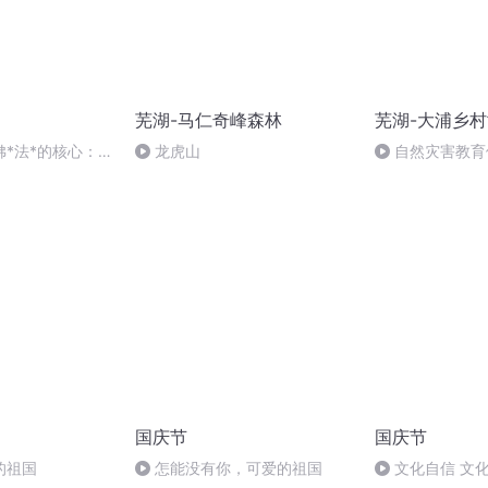
芜湖-马仁奇峰森林
芜湖-大浦乡
*法*的核心：认
龙虎山
自然灾害教育
在“开场白”之
国庆节
国庆节
的祖国
怎能没有你，可爱的祖国
文化自信 文