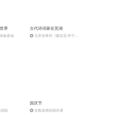
村世界
古代诗词家在芜湖
体验基地
北宋张孝祥《蝶恋花·怀于
湖》，清丽婉约，跳挞如珠玉
国庆节
化强国
支教老师的国庆课