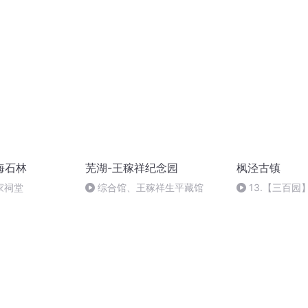
海石林
芜湖-王稼祥纪念园
枫泾古镇
家祠堂
综合馆、王稼祥生平藏馆
13.【三百园