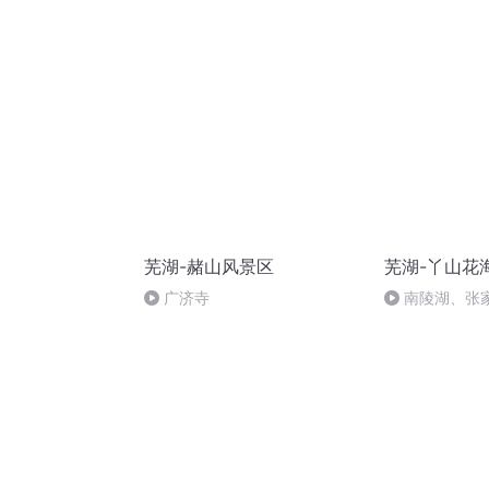
芜湖-赭山风景区
芜湖-丫山花
广济寺
南陵湖、张