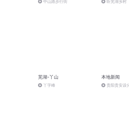
中山路步行街
听芜湖乡村
芜湖-丫山
本地新闻
丫字峰
贵阳贵安设分
专场招聘