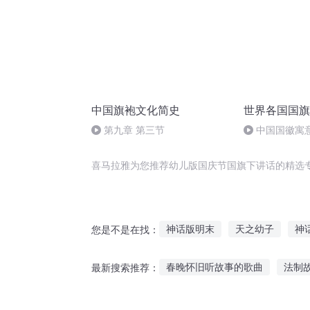
中国旗袍文化简史
世界各国国旗
第九章 第三节
中国国徽寓
喜马拉雅为您推荐幼儿版国庆节国旗下讲话的精选
神话版明末
天之幼子
神
您是不是在找：
穿越之大庆帝国
神话版李白
春晚怀旧听故事的歌曲
法制
最新搜索推荐：
中华龙旗
一人有庆
大树下听故事的画
魔法姐妹