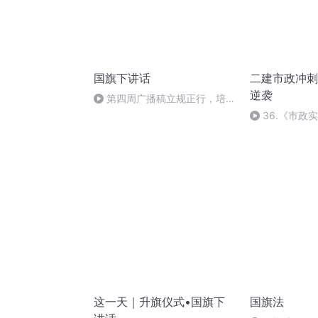
国旗下讲话
二建市政冲刺
逆袭
第四周广播稿立规正行，培育
文明行为规范是成长的基石
36.《市政
36节课_20209
这一天｜升旗仪式•国旗下
国旗法