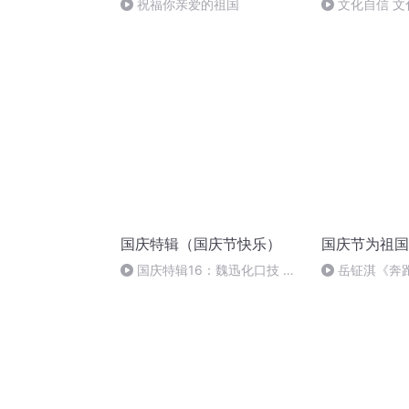
祝福你亲爱的祖国
文化自信 文
国庆特辑（国庆节快乐）
国庆节为祖国
国庆特辑16：魏迅化口技 二
岳钲淇《奔
胡 东方红+一般唱法和原生态