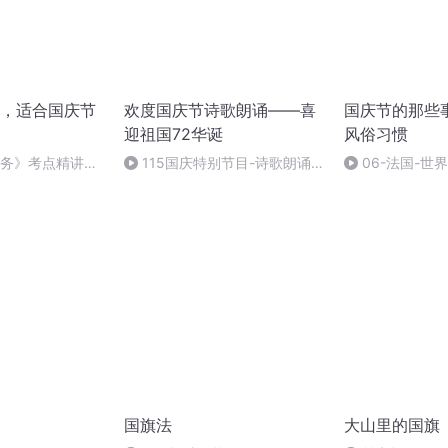
，适合国庆节
欢度国庆节诗歌朗诵——喜
国庆节的那些
迎祖国72华诞
风俗习惯
实务》考点精讲第
115国庆特别节目-诗歌朗诵-
06-法国-世
26212025
中国梦
国庆节的那些事
国旗法
大山里的国旗