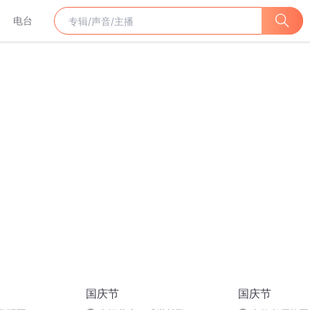
电台
国庆节
国庆节