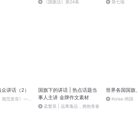
《国旗法》第24条
第七场
当众讲话（2）
国旗下的讲话 | 热点话题当
世界各国国旗
事人主讲 金牌作文素材
，规范发音》——
Korea-韩国
孟繁英 | 远离毒品，拥抱青春