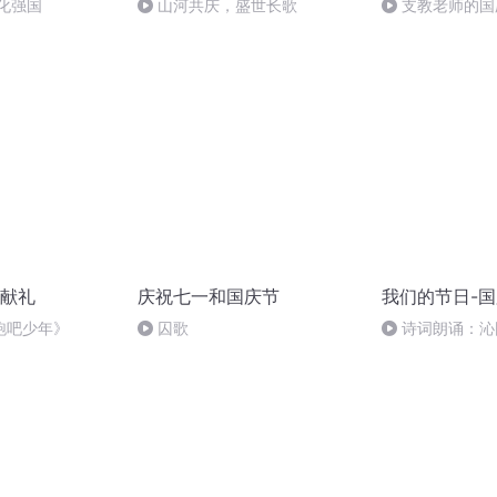
化强国
山河共庆，盛世长歌
支教老师的国
献礼
庆祝七一和国庆节
我们的节日-
跑吧少年》
囚歌
诗词朗诵：沁
读者：张继军