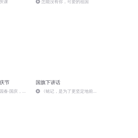
庆课
怎能没有你，可爱的祖国
国庆节
国旗下讲话
园春·国庆，朗
《铭记，是为了更坚定地前
行》（2025.9.15）