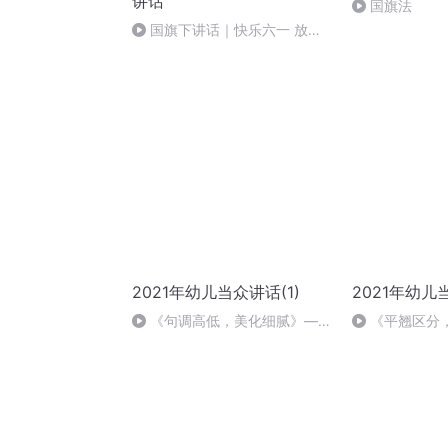
讲话
国旗法
国旗下讲话｜快乐六一 放飞
梦想（王吉群）
2021年幼儿当众讲话(1)
2021年幼儿
《句调高低，美化细腻》——
《平翘区分
雪地里的小画家
白石塔