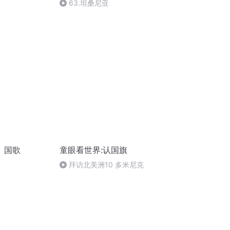
63.坦桑尼亚
、国歌
童眼看世界:认国旗
拜访北美洲10 多米尼克