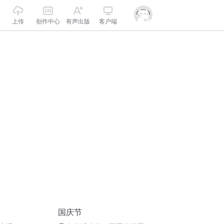
上传
创作中心
有声出版
客户端
国庆节