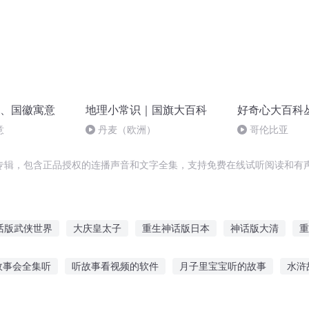
、国徽寓意
地理小常识｜国旗大百科
好奇心大百科
意
丹麦（欧洲）
哥伦比亚
专辑，包含正品授权的连播声音和文字全集，支持免费在线试听阅读和有声
话版武侠世界
大庆皇太子
重生神话版日本
神话版大清
重
神话版书店
异界大旗主
神幼为魔
神话版大国崛起
地
故事会全集听
听故事看视频的软件
月子里宝宝听的故事
水浒
故事在线听
杰克原版故事在线听
听手机故事入睡好吗英语
明