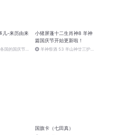
事儿-来历由来
小猪屏蓬十二生肖神8 羊神
篇国庆节开始更新啦！
界各国的国庆节-
羊神祭酒 53 羊山神廿三护祭
儿
坛 敬天地白泽做祭酒（4）
国旗卡（七田真）