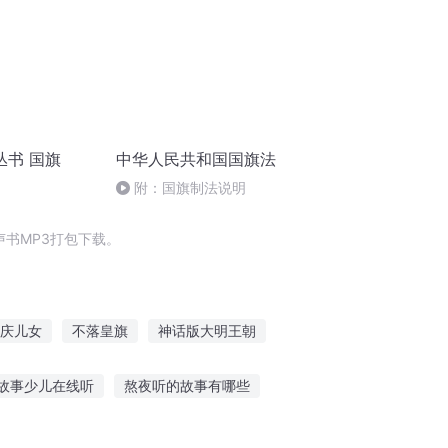
丛书 国旗
中华人民共和国国旗法
附：国旗制法说明
书MP3打包下载。
庆儿女
不落皇旗
神话版大明王朝
球版神话
神话版大秦
庆云传奇
故事少儿在线听
熬夜听的故事有哪些
星恋爱故事在线听
萧亚轩江湖故事在线听