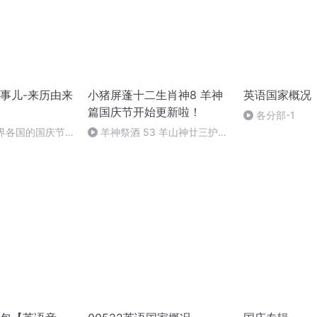
事儿-来历由来
小猪屏蓬十二生肖神8 羊神
英语国家概况
篇国庆节开始更新啦！
各分部-1
世界各国的国庆节-
羊神祭酒 53 羊山神廿三护祭
事儿
坛 敬天地白泽做祭酒（4）