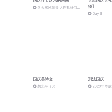
国庆佳节欢乐的瞬间
大班国庆大礼
频】
冬天寒风刺骨 大巴扎好似温
暖的春天
Day 8
国庆美诗文
刑法国庆
想北平（6）
2020年华
刑法陈 (26)