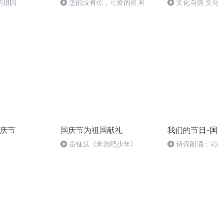
的祖国
怎能没有你，可爱的祖国
文化自信 文
庆节
国庆节为祖国献礼
我们的节日-
岳钲淇《奔跑吧少年》
诗词朗诵：沁
读者：张继军