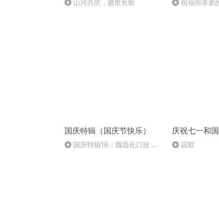
山河共庆，盛世长歌
祝福你亲爱
国庆特辑（国庆节快乐）
庆祝七一和国
国庆特辑16：魏迅化口技 二
囚歌
胡 东方红+一般唱法和原生态