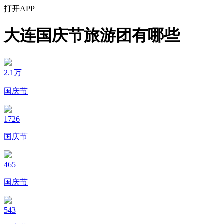
打开APP
大连国庆节旅游团有哪些
2.1万
国庆节
1726
国庆节
465
国庆节
543