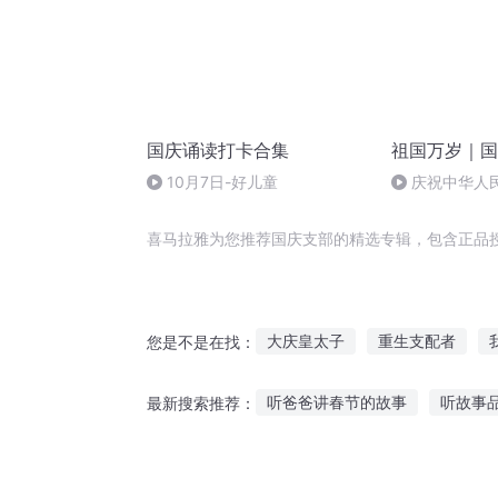
国庆诵读打卡合集
祖国万岁｜国
10月7日-好儿童
庆祝中华人
周年 天安门广
喜马拉雅为您推荐国庆支部的精选专辑，包含正品
大庆皇太子
重生支配者
您是不是在找：
一人有庆
嘉庆皇帝
支配
听爸爸讲春节的故事
听故事
最新搜索推荐：
重庆儿女
异能重生西门庆
听故事用什么机子
听故事破