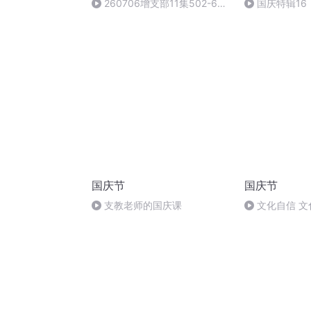
260706增支部11集502-671
国庆特辑16
经（增支部已读完）
胡 东方红+一
国庆节
国庆节
支教老师的国庆课
文化自信 文