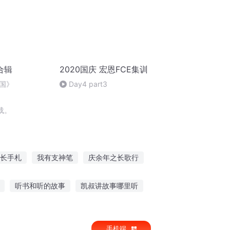
合辑
2020国庆 宏恩FCE集训
国》
Day4 part3
载。
长手札
我有支神笔
庆余年之长歌行
异世之支配者
穿越之大庆帝国
听书和听的故事
凯叔讲故事哪里听
事在线听
讲故事听的好的人
手机端