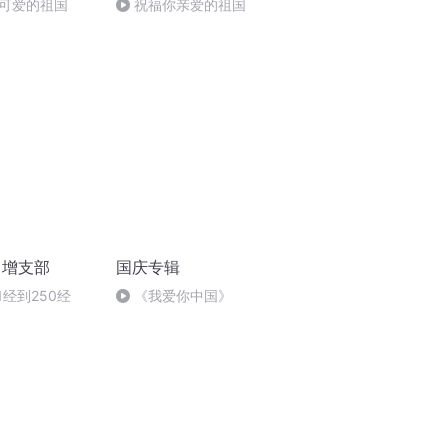
可爱的祖国
祝福你亲爱的祖国
│增支部
国庆专辑
1经到250经
《我爱你中国》