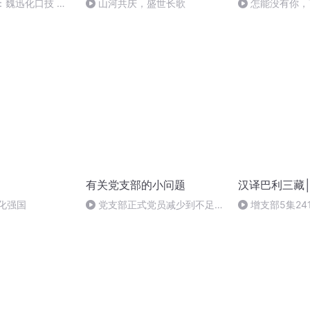
：魏迅化口技 二
山河共庆，盛世长歌
怎能没有你，
般唱法和原生态
有关党支部的小问题
汉译巴利三藏
化强国
党支部正式党员减少到不足三
增支部5集24
人，可以讨论接收预备党员吗？