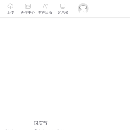
上传
创作中心
有声出版
客户端
国庆节