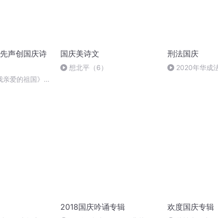
先声创国庆诗
国庆美诗文
刑法国庆
想北平（6）
2020年华
刑法陈 (26)
我亲爱的祖国》温
2018国庆吟诵专辑
欢度国庆专辑