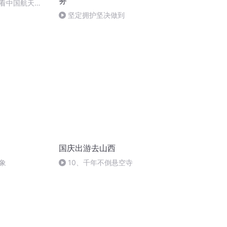
务
看中国航天
坚定拥护坚决做到
国庆出游去山西
象
10、千年不倒悬空寺