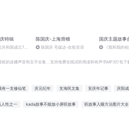
庆特辑
陈国庆-上海滑稽
国庆主题故事
民共和国成立73
陈国庆 毛猛达-欢歌笑语
《我和我的祖
场举行升国旗仪式
授权的连播声音和文字全集，支持免费在线试听阅读和有声书MP3打包下
我有一支修仙笔
庆元纪年
支海民文集
安庆年记事
庆阳成
时空之龙
大庆第一恶
重生之西门庆
重生西门庆
庆云传奇
品人性之一
kada故事不能放小屏听故事
听故事入睡方法图片大全
案真实案例分析
听故事学管理如何
故事会 听风者
穆桂英的故