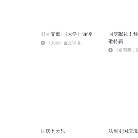
书香支部-《大学》诵读
国庆献礼！领
歌特辑
《大学》全文诵读
2023.03.04
《祖国啊，
婉
国庆七天乐
法制史国庆班