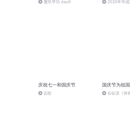
魔性早功 day6
2020年华
法制史马志冰 (1
庆祝七一和国庆节
国庆节为祖国
囚歌
岳钲淇《奔