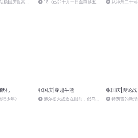
成法硕国庆提高班
18《己卯十月一日至燕越五
从神舟二十号
2)
日罹狴犴有感而赋》组律18首
的“隐形实力”
文天祥 自由吟诵
献礼
张国庆|穿越牛熊
张国庆|舆论战
跑吧少年》
赫尔松大战近在眼前，俄乌冲
特朗普的新形
突的关键之战，将会如何发展？