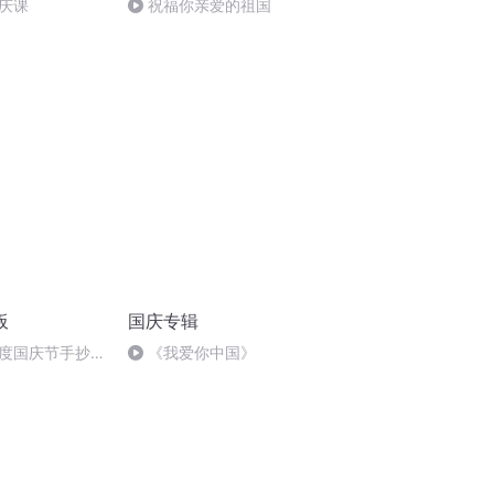
庆课
祝福你亲爱的祖国
板
国庆专辑
度国庆节手抄报
《我爱你中国》