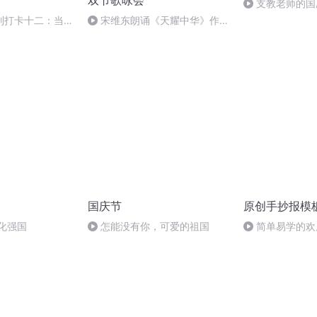
双节歌咏会
支教老师的国
列打卡十二：当阳
宋维东朗诵《天耀中华》作
者：碑林路人
国庆节
原创手抄报模
化强国
怎能没有你，可爱的祖国
简单易学的欢
#一分钟手抄报