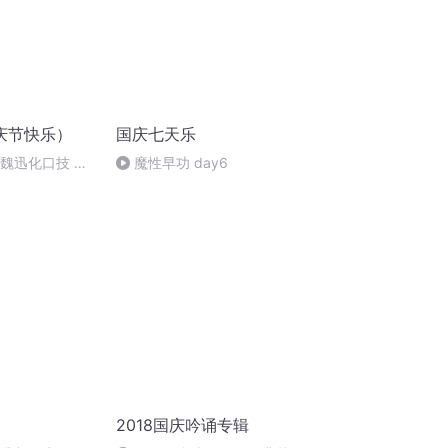
庆节快乐）
国庆七天乐
：魏迅化口技 二
魔性早功 day6
唱法和原生态
2018国庆吟诵专辑