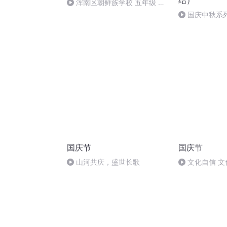
结）
浑南区朝鲜族学校 五年级 孙
多永
国庆中秋系
桥
国庆节
国庆节
山河共庆，盛世长歌
文化自信 文