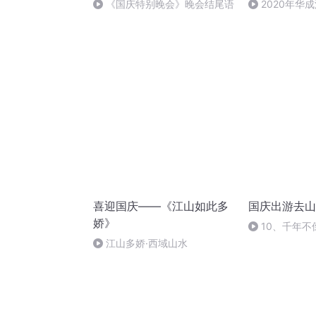
《国庆特别晚会》晚会结尾语
2020年华
法制史马志冰 (1
喜迎国庆——《江山如此多
国庆出游去山
娇》
10、千年不
江山多娇·西域山水