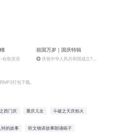
滑稽
祖国万岁｜国庆特辑
达-欢歌笑语
庆祝中华人民共和国成立73
周年 天安门广场举行升国旗仪式
书MP3打包下载。
之西门庆
重庆儿女
斗破之天庆焰火
浒西门庆
庆云传奇
大庆皇太子
扎特的故事
听文物讲故事朗诵稿子