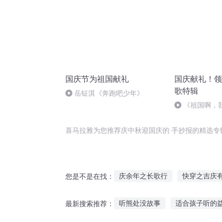
国庆节为祖国献礼
国庆献礼！领
歌特辑
岳钲淇《奔跑吧少年》
《祖国啊，
婉
喜马拉雅为您推荐庆中秋迎国庆的 手抄报的精选专
庆余年之长歌行
快穿之吉庆
您是不是在找：
大官人西门庆
一人有庆
听熊处没故事
适合孩子听的
最新搜索推荐：
普天同庆
安庆年记事
嘉