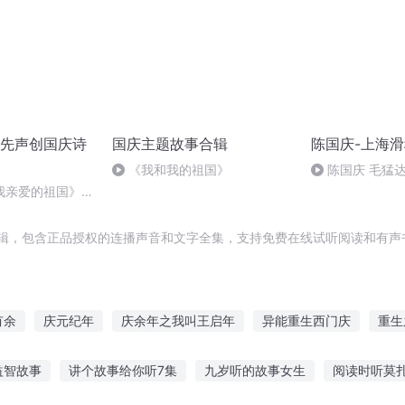
先声创国庆诗
国庆主题故事合辑
陈国庆-上海
《我和我的祖国》
陈国庆 毛猛
我亲爱的祖国》温
辑，包含正品授权的连播声音和文字全集，支持免费在线试听阅读和有声
有余
庆元纪年
庆余年之我叫王启年
异能重生西门庆
重生
庆阳成长手札
穿越之大庆帝国
庆之的野望
大庆第一恶
水
益智故事
讲个故事给你听7集
九岁听的故事女生
阅读时听莫
庆皇帝