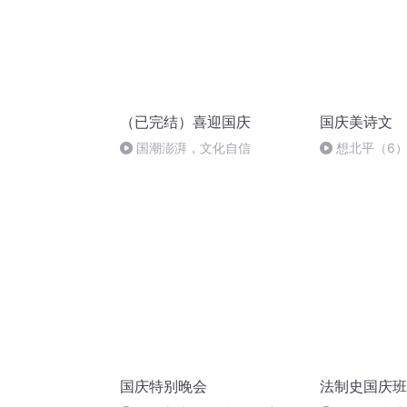
（已完结）喜迎国庆
国庆美诗文
国潮澎湃，文化自信
想北平（6
国庆特别晚会
法制史国庆班