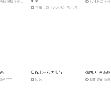
汇演
成法硕国庆提高班
从神舟二十号
2)
的“隐形实力”
京东大鼓《天河缘》朱化增
西
庆祝七一和国庆节
张国庆|舆论战
倒悬空寺
囚歌
特朗普的新形