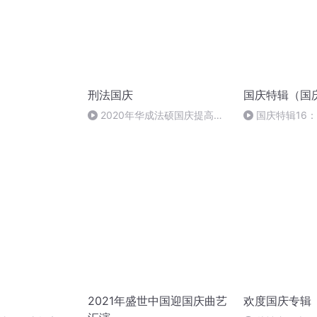
刑法国庆
国庆特辑（国
）
2020年华成法硕国庆提高班
国庆特辑16
刑法陈 (26)
胡 东方红+一般
2021年盛世中国迎国庆曲艺
欢度国庆专辑