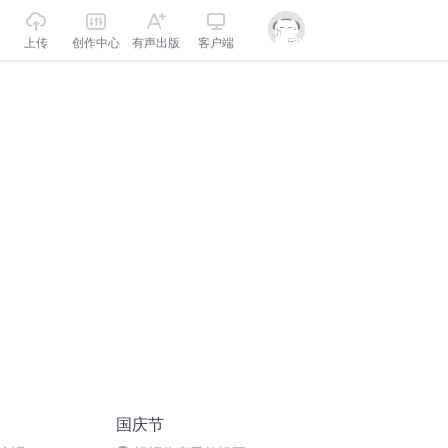
上传
创作中心
有声出版
客户端
国庆节