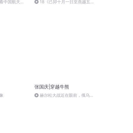
看中国航天
18《己卯十月一日至燕越五
日罹狴犴有感而赋》组律18首
文天祥 自由吟诵
张国庆|穿越牛熊
象
赫尔松大战近在眼前，俄乌冲
突的关键之战，将会如何发展？