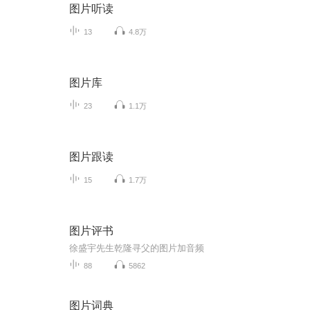
图片听读
13
4.8万
图片库
23
1.1万
图片跟读
15
1.7万
图片评书
徐盛宇先生乾隆寻父的图片加音频
88
5862
图片词典