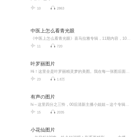
10
2863
中医上怎么看青光眼
《中医上怎么看青光眼》喜马拉雅专辑，11期内容，10期免费，1期付费。免费篇篇干货，从中医角度全面剖析青光眼。付费篇《中医上怎么看青光眼》深入讲解，10篇文章串联，让你彻底搞懂中医如何看待青光眼。快来收听，让你的眼健康不再迷雾重重！
11
720
叶罗丽图片
Hi！这里全是叶罗丽精灵梦的美图。我在每一张图后面都给大家留了点时间让大家把喜欢的图保存下来。如果你觉得这个图不太清晰，你可以私信找我要原图哦！
23
1.8万
有声の图片
hi～这里四分之三怜，00后清新主播小姐姐～这个专辑是由四分之三怜与微笑小熊工作室合作出版，由于都是千怜的工作室，所以质量保障十分，如果您恶意差评，说明您眼睛要么是x了，要么就是您道德有问题～好啦，也当作是千怜500粉丝的福利专辑叭别对我说我喜欢你你廉价的喜欢抵不上夏天的一根雪糕
15
2035
小花仙图片