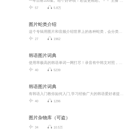
一年目标100集。给个好评呗！彩蛋更精彩。－－ 主播 贝瑞吖也叫逆光小爱
57
5.8万
图片蛇类介绍
这个专辑用图片和音频介绍世界上的各种蛇类，会分类别介绍，如有错误欢迎指正。
27
1962
韩语图片词典
使用率极高的韩语单词一网打尽！录音有中韩文对照，方便同学们在路上收听磨耳朵！更多韩语学习的内容，欢迎关注订阅“韩语助手FM” ：）
40
5239
韩语图片词典
有韩语入门教你如何入门,学习经验广大的韩语爱好者提供自己学习的心得体会;韩语词汇包含各类词汇满足你各个方面的需求;韩语阅读:韩国古今各种书籍、童话、谚语等的阅读;韩语...
40
1296
图片杂物库（可盗）
34
10.5万