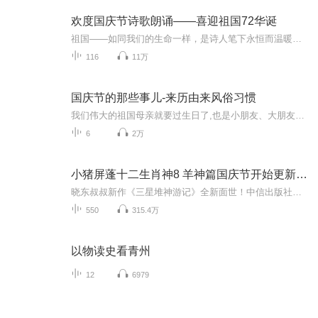
欢度国庆节诗歌朗诵——喜迎祖国72华诞
祖国——如同我们的生命一样，是诗人笔下永恒而温暖的主题。在祖国72周年华诞来临之际，特创建这个诗歌朗诵专辑，诵读经典爱国篇章，和大家一起歌颂祖国，向国庆的献礼！祝愿伟大的祖国繁荣富强，祝愿大家国庆节快乐，度过平安快乐的黄金周假期！
116
11万
国庆节的那些事儿-来历由来风俗习惯
我们伟大的祖国母亲就要过生日了,也是小朋友、大朋友们最喜欢的“国庆小长假”或说“黄金周”还有说”国庆7天乐”的，说法真是不一而足。那么“国庆节”是怎么来的？自古以来国庆节怎么庆贺？新中国国庆节的来历，以及新中国国庆节的庆贺方式又有哪些呢？ ...
6
2万
小猪屏蓬十二生肖神8 羊神篇国庆节开始更新啦！
晓东叔叔新作《三星堆神游记》全新面世！中信出版社出版！京东当当淘宝均有售！点蓝色字收听——《小猪屏蓬爆笑日记2024》《小猪屏蓬爆笑日记2》《小猪屏蓬爆笑日记1》让你笑得喘不上气！《我进故宫当富翁——小猪屏蓬故宫财商笔记》教你成为大富翁！《小...
550
315.4万
以物读史看青州
12
6979