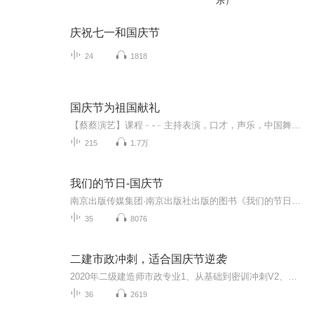
乐）
庆祝七一和国庆节
24
1818
国庆节为祖国献礼
【蔡蔡演艺】课程﹣-﹣主持表演，口才，声乐，中国舞，民族舞。独特的小舞台，专业的录音棚，每一位同学都能成为优秀的小明星。独特的教学模式，轻松上课，快乐学习！知名主持人，舞蹈家，高级教师任职授课！江南总校：河沟街42号三楼 18545856430江北分校...
215
1.7万
我们的节日-国庆节
南京出版传媒集团·南京出版社出版的图书《我们的节日》通过对中国节日文化和节日意义进行深度的挖掘，面向青少年群体构建独具特色的栏目内容，以此丰富春节、元宵节、清明节、端午节、七夕节、中秋节、重阳节等传统节日；六一节、教师节、国庆节等新兴节日的文化内涵和表现形式。促进青少年形成新的节日习俗，提升节日仪式感、认同感。音频作品由金陵朗读者联盟志愿者朗诵，南京音像出版社、金陵图书馆联合制作。
35
8076
二建市政冲刺，适合国庆节逆袭
2020年二级建造师市政专业1、从基础到密训冲刺V2、从精华课程到超压密押V3、0基础同步更新v4、持续更新到2020年考试V5、只要你跟着学让你一次稳拿证V6、渠道超压压题，超压三页纸等独家绝密压题!
36
2619