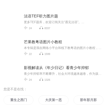
法语TEF听力图片题
更多TEF题库，欢迎订阅关注“遇见法语”。...
24
8337
芒果教粤语图片小教程
本专辑是我在网络小平台和线下教粤语的图片小教程，做成图片是方便传播保存下来哦！这些教程涉及生活各方面，而且是基础加地道口语都有，非常实用，建议保存！
22
1599
影视解读从《年少日记》看青少年抑郁
青少年抑郁率不断攀升，社会大环境越来越卷，作为孩子要如何摆脱抑郁，作为家长我们要如何帮助我们的孩子？听我的解读会给你一些启发。
24
1326
您是不是在找：
重生之西门庆
大庆第一恶
那年那月那时节