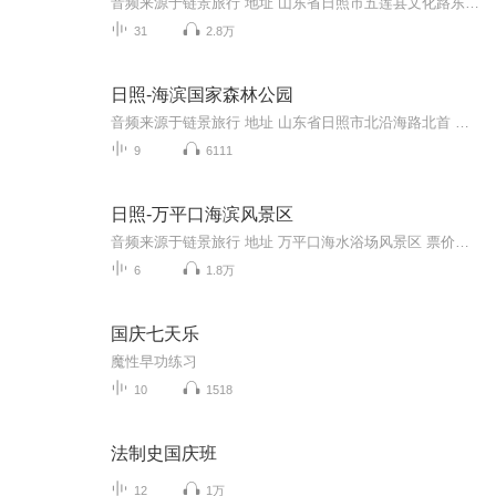
音频来源于链景旅行 地址 山东省日照市五莲县文化路东首 票价描述 成人78元，6周岁（不含6周岁）-18周岁（含18周岁）未成年人、全日制大学本科及以下学历学生半票；6周岁及以下或身高1.4米及以下的儿童，以及60周岁及以上老年人、现役军人、残疾人（持有效...
31
2.8万
日照-海滨国家森林公园
音频来源于链景旅行 地址 山东省日照市北沿海路北首 票价描述 60 开放时间 全天 乘车信息 暂无
9
6111
日照-万平口海滨风景区
音频来源于链景旅行 地址 万平口海水浴场风景区 票价描述 免费开放。 开放时间 全天开放 乘车信息 暂无
6
1.8万
国庆七天乐
魔性早功练习
10
1518
法制史国庆班
12
1万