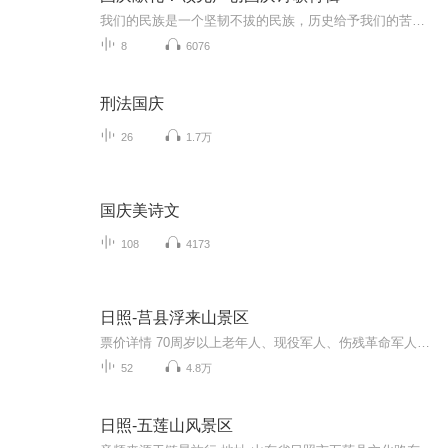
我们的民族是一个坚韧不拔的民族，历史给予我们的苦难都变成了闪着金光的勋章！我们的国家是一个龙腾虎跃的国家，那条巨龙正以不可阻挡之势崛起于神奇的东方！------------------------------------------------值此祖国70周年华诞之际，领先声创以诗歌向祖国献礼！用我们的声音、用我们的热血、用我们的灵魂诵读经典爱国篇章，歌颂我们的祖国！永远繁荣富强！
8
6076
刑法国庆
26
1.7万
国庆美诗文
108
4173
日照-莒县浮来山景区
票价详情 70周岁以上老年人、现役军人、伤残革命军人凭有效证件免费游览；残疾人、60-69岁老人、在校学生、凭有效证件五折优惠；儿童身高1.2米以下免费；1.2-1.5米半票；1.5米以上全票。 适宜 全年 电话 (0633)6222177 简介 亲爱的游客朋友，欢迎您来到美...
52
4.8万
日照-五莲山风景区