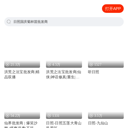
打开APP
日照国庆菊杯苗批发商
21.3万
4.5万
1527
洪荒之法宝批发商|精
洪荒之法宝批发商|仙
听日照
品双播
侠|神话修真|重生|AI
专辑
54.2万
1331
3.5万
仙界批发商 | 爆笑沙
日照-日照五莲大青山
日照-九仙山