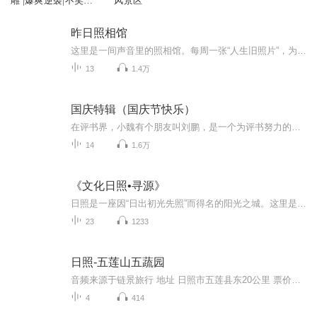
雕 |爆爽逆袭|不笑不
风景区
要钱系列 |重生系统
流爽文|多人有声
昨日照相馆
这里是一间声音里的照相馆。每周一张“人生旧照片”，为你冲洗那些被时间压住的情绪底片：好笑的、遗憾的、鼻酸的、难以言说的。你可以在这里认出别人，也认出自己。欢迎对号入座，也欢迎提供你的独家底片。小编V：pw99936_更新周期：1、常规单期节目：暂...
13
1.4万
国庆特辑（国庆节快乐）
在评书界，小魏有个朋友叫刘鹏，是一个为评书努力的小伙子。在2021年国庆期间，他想弄个特辑，便烦劳我给他录个爱国题材的评书小段儿。这种事情，不是特殊情况，小魏一般不会拒绝，也就给其录了一个《鲁迅踢鬼》，等他传完，我再传到我的专辑里。另外，小...
14
1.6万
《文化日照•寻源》
日照是一座因“日出初光先照”而得名的阳光之城。这里是中华文明中重要组成部分——东夷文化的发祥地之一，历经北辛文化、大汶口文化、龙山文化、岳石文化，具有数万年的文化根系。“水上运动之都”、“联合国人居奖”、“亿吨综合大港”、“临港产业基地...
23
1233
日照-五莲山五蔬园
音频来源于链景旅行 地址 日照市五莲县东20公里 票价描述 暂无 开放时间 全天 乘车信息 该景区位于五莲山下公交和旅游专线1. 日照火车站向西走约一千米到北京南路上，可以乘坐到五莲山游客集散中心的旅游公交专线，车程约50分钟。2. 或者先从日照汽车站坐...
4
414