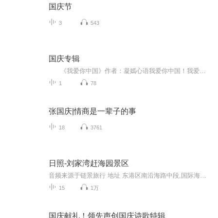
国庆节
3
543
国庆专辑
《我爱你中国》作者：凝嫣心语我爱你中国！我爱你春天蓬勃的秧苗；我爱你秋日金黄的硕果。我爱你中国！我爱你青松气质，我爱你红梅品格！我爱你家乡的甜蔗好像乳汁滋润着我的心窝。我爱你中国，我要把最美的歌儿献给你，我的母亲我的祖国。我爱你中国，我爱...
1
78
张国庆|情商是一辈子的事
18
3761
日照-刘家湾赶海园景区
音频来源于链景旅行 地址 东港区南沿海路中段,国际海洋城涛雒镇东部黄金海岸 票价描述 50元，1.3-1.5米儿童、学生凭证件25元；1.3米以下儿童、70岁以上老年人免费。 开放时间 8:00-17:30 乘车信息 刘家湾暂时不通公交车，在日照汽车站对面站牌坐12路到关爱...
15
1万
国庆献礼！领先声创国庆诗歌特辑