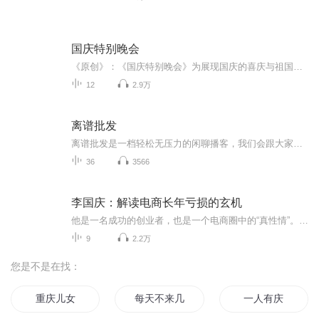
国庆特别晚会
《原创》：《国庆特别晚会》为展现国庆的喜庆与祖国的深情我将以具体的场景切入从清晨升旗的庄严到街头巷尾的欢庆到历史与当下的交融，用优美的笔触传递对祖国的热爱与自豪！用诗歌和情感美文形式，歌颂祖国的繁荣富强，祝人民幸福安康！
12
2.9万
离谱批发
离谱批发是一档轻松无压力的闲聊播客，我们会跟大家分享一些以【离谱】为基调的逸闻趣事，所见所闻。聊生活聊工作，聊情感聊自我，聊一切离谱的事。偶尔深刻，有时迷茫，经常大笑，永远欢脱。
36
3566
李国庆：解读电商长年亏损的玄机
他是一名成功的创业者，也是一个电商圈中的“真性情”。他就是当当网创始人、CEO李国庆。优米网创始人王利芬深度对话李国庆，探求电商激烈竞争中的玄机和机遇，探究当当网的商业模式和发展前景，探寻李国庆曾经不为人知的创业苦旅与人格魅力。 课时1 解读电商长年亏损的玄机(21分钟) 课时2电商品类之争？李国庆不想说的秘密(12分钟) 课时3当当开拓服装市场的“三板斧”(16分钟) 课时4再谈美国上市“潜规则”的教训(23分钟) 课时5“不善交际”的李国庆(14分钟) 课时6首忆下海动机与创业心酸史(27分钟) 课时7再忆少年时代“苦出身”(11分钟) 课时8我的个人、商业与社会价值观(20分钟) 课时9畅想退休后的公益梦(10分钟)
9
2.2万
您是不是在找：
重庆儿女
每天不来几发菊花就痒
一人有庆