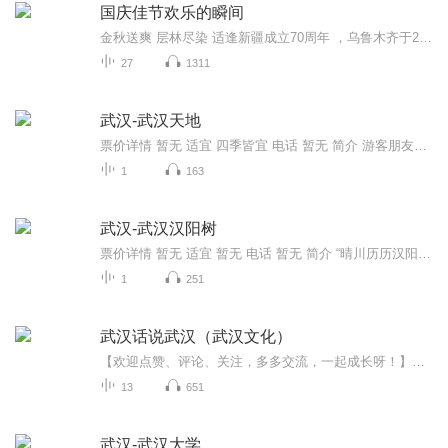
国庆佳节欢乐的瞬间
金秋送爽 层林尽染 适逢新疆成立70周年 ，乌鲁木齐于2025年9月23日迎来党中央和习大大带领的慰问团。新疆各族群众欢欣鼓舞，热烈欢迎。
27
1311
武汉-武汉天地
票价详情 暂无 适宜 四季皆宜 电话 暂无 简介 游客朋友，生活中不能缺少的是什么，那当然是衣食住行了，接下来呢，我们要参观的是武汉天地，这里就是吃喝玩乐的天堂。武汉天地是武汉新的商业地标，也是小资文青、城市达人经常光顾的时尚地。这里聚集了众多...
1
163
武汉-武汉汉阳树
票价详情 暂无 适宜 暂无 电话 暂无 简介 “晴川历历汉阳树，芳草萋萋鹦鹉洲”，这句故事我们都早已耳熟能详，亲爱的朋友，咱们今天要参观的就是汉阳树。 “汉阳树”主要是汉阳凤凰山南麓凤凰巷11号的一棵古银杏树之雅称，在武汉市第五医院旁。历经530多年...
1
251
武汉话说武汉（武汉文化）
【欢迎点赞、评论、关注，多多交流，一起成长呀！】想通过武汉话传播健康知识、安全知识，传播家乡文化，标不标准图个乐呵~
13
651
武汉-武汉大学