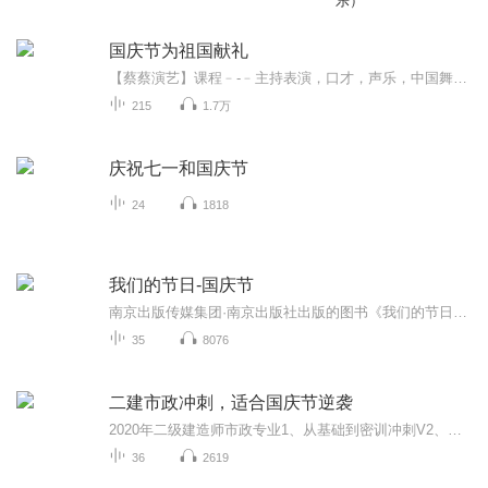
乐）
国庆节为祖国献礼
【蔡蔡演艺】课程﹣-﹣主持表演，口才，声乐，中国舞，民族舞。独特的小舞台，专业的录音棚，每一位同学都能成为优秀的小明星。独特的教学模式，轻松上课，快乐学习！知名主持人，舞蹈家，高级教师任职授课！江南总校：河沟街42号三楼 18545856430江北分校...
215
1.7万
庆祝七一和国庆节
24
1818
我们的节日-国庆节
南京出版传媒集团·南京出版社出版的图书《我们的节日》通过对中国节日文化和节日意义进行深度的挖掘，面向青少年群体构建独具特色的栏目内容，以此丰富春节、元宵节、清明节、端午节、七夕节、中秋节、重阳节等传统节日；六一节、教师节、国庆节等新兴节日的文化内涵和表现形式。促进青少年形成新的节日习俗，提升节日仪式感、认同感。音频作品由金陵朗读者联盟志愿者朗诵，南京音像出版社、金陵图书馆联合制作。
35
8076
二建市政冲刺，适合国庆节逆袭
2020年二级建造师市政专业1、从基础到密训冲刺V2、从精华课程到超压密押V3、0基础同步更新v4、持续更新到2020年考试V5、只要你跟着学让你一次稳拿证V6、渠道超压压题，超压三页纸等独家绝密压题!
36
2619