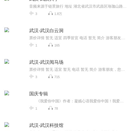
音频来源于链景旅行 地址 湖北省武汉市武昌区珞珈山路16号 票价描述 免费 开放时间 全天 乘车信息 暂无
3
1.8万
武汉-武汉白云洞
票价详情 暂无 适宜 四季皆宜 电话 暂无 简介 游客朋友，今天咱们来到的是白云洞景区。白云洞位于武汉江夏区下川村北五公里处，它是一处天然大溶洞，纵穿于一座石山，全长30多米，由白云洞、七星谭洞、牛鼻子洞等组成，它们各有特色，异彩纷呈。白云洞规模...
1
165
武汉-武汉阅马场
票价详情 暂无 适宜 暂无 电话 暂无 简介 游客朋友，您好，咱们今天要参观的是武汉著名的阅马场。阅马场位于武汉市湖北辛亥革命博物馆前的孙中山铜像武昌城区中部，蛇山南麓，东接蛇山洞延伸出来的武昌路，南至阅马场小学，西到湖北剧院，北临蛇山南麓黄鹤...
3
715
国庆专辑
《我爱你中国》作者：凝嫣心语我爱你中国！我爱你春天蓬勃的秧苗；我爱你秋日金黄的硕果。我爱你中国！我爱你青松气质，我爱你红梅品格！我爱你家乡的甜蔗好像乳汁滋润着我的心窝。我爱你中国，我要把最美的歌儿献给你，我的母亲我的祖国。我爱你中国，我爱...
1
78
武汉-武汉科技馆