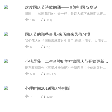
欢度国庆节诗歌朗诵——喜迎祖国72华诞
祖国——如同我们的生命一样，是诗人笔下永恒而温暖的主题。在祖国72周年华诞来临之际，特创建这个诗歌朗诵专辑，诵读经典爱国篇章，和大家一起歌颂祖国，向国庆的献礼！祝愿伟大的祖国繁荣富强，祝愿大家国庆节快乐，度过平安快乐的黄金周假期！
116
11万
国庆节的那些事儿-来历由来风俗习惯
我们伟大的祖国母亲就要过生日了,也是小朋友、大朋友们最喜欢的“国庆小长假”或说“黄金周”还有说”国庆7天乐”的，说法真是不一而足。那么“国庆节”是怎么来的？自古以来国庆节怎么庆贺？新中国国庆节的来历，以及新中国国庆节的庆贺方式又有哪些呢？ ...
6
2万
小猪屏蓬十二生肖神8 羊神篇国庆节开始更新啦！
晓东叔叔新作《三星堆神游记》全新面世！中信出版社出版！京东当当淘宝均有售！点蓝色字收听——《小猪屏蓬爆笑日记2024》《小猪屏蓬爆笑日记2》《小猪屏蓬爆笑日记1》让你笑得喘不上气！《我进故宫当富翁——小猪屏蓬故宫财商笔记》教你成为大富翁！《小...
550
315.1万
心理时间2019国庆特别版
7
1259