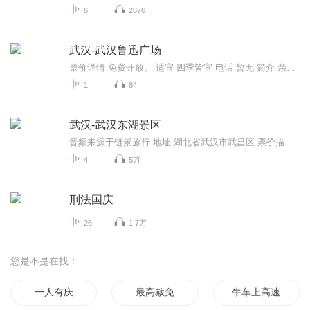
6
2876
武汉-武汉鲁迅广场
票价详情 免费开放。 适宜 四季皆宜 电话 暂无 简介 亲爱的游客您好，欢迎来到武汉鲁迅广场。我们都知道，鲁迅是中国文化革命的主将，是著名文学家、思想家，五四新文化运动的重要参与者，中国现代文学的奠基人。为了纪念这位文化巨人，在长天楼左侧辟有鲁...
1
84
武汉-武汉东湖景区
音频来源于链景旅行 地址 湖北省武汉市武昌区 票价描述 暂无 开放时间 全天 乘车信息 交通信息：东湖风景区地处武汉市城区，机场、车站、码头与景区毗邻，交通便捷，距武昌火车站8公里，距长江武汉关码头12公里，距武汉天河国际机场30公里。市内乘车路线：...
4
5万
刑法国庆
26
1.7万
您是不是在找：
一人有庆
最高赦免
牛车上高速