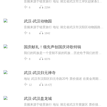
音频来源于链景旅行 地址 湖北省武汉市江岸区赵家条104号 票价描述 门市价：30.0元成人票：30元；全日制大学生、60-70岁老人凭相关有效证件半价；未成年人、70岁以上老人凭相关有效证件免门票。4D影院票价：20元；天象馆票价：成年人20元；未成年人10元。 ...
6
2294
武汉-武汉动物园
音频来源于链景旅行 地址 湖北省武汉市汉阳区动物园路特1号 票价描述 20元，1.2—1.4米儿童15元。 开放时间 8:00-17:00（清园时间20:00） 乘车信息 市内乘坐公交42、273、413、553、580、622、646、711路等公交车，在动物园路的“武汉动物园”站下可到。动...
6
1842
国庆献礼！领先声创国庆诗歌特辑
我们的民族是一个坚韧不拔的民族，历史给予我们的苦难都变成了闪着金光的勋章！我们的国家是一个龙腾虎跃的国家，那条巨龙正以不可阻挡之势崛起于神奇的东方！------------------------------------------------值此祖国70周年华诞之际，领先声创以诗歌向祖国献礼！用我们的声音、用我们的热血、用我们的灵魂诵读经典爱国篇章，歌颂我们的祖国！永远繁荣富强！
8
6076
武汉-武汉归元禅寺
地址 武汉市汉阳区归元寺路20号 票价描述 在黄金周期间，票价有可能会上浮。 开放时间 8:30-17:00，每年春节期间会延长开放时间。 乘车信息 乘坐401路公交车，在“翠微路归元寺”站下车即可。乘坐26、42、531、 535、585路公交车，在“汉阳大道钟家村”站...
12
18.4万
武汉-武汉盘龙城
音频来源于链景旅行 地址 湖北省武汉市黄陂区 票价描述 暂无 开放时间 8:00~18:00 乘车信息 暂无