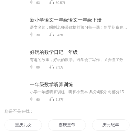
63
60.5万
新小学语文一年级语文一年级下册
语文名师：蝌蚪老师带你提前预习每一课！新学期赢在起跑线！！小学同步教材部编版语文知识讲解！1.预习部分，由蝌蚪老师帮你读通课文、学习字词、了解课文的主要内容、完成课后练习。2.复习部分，包括背诵课文、听写词语、积累好词好句、习题卡、识字卡、拼音卡等内容，帮您复习每一课的重点难点。3.拓展部分，蝌蚪老师挑选了一篇与课文内容相关的课外阅读，让你了解更多的课文拓展知识。告别辅导班，蝌蚪老师带你一起预习复习，帮你扎实学好每一课，成为学习小达人！还在等什么！快去下载...
30
5428
好玩的数学日记一年级
有趣的故事，好玩的数学。既学会了写作，又弄懂了数学，在日常生活中潜移默化地培养数学思维！我是一名一年级小学生的妈妈，现在的数学已经不是简单的加减了，逻辑性很强，我们可以通过生活中有趣的故事来培养孩子的数学思维。
89
2.3万
一年级数学听算训练
小学一年级听算训练 听算小黄本 共分4部分 每部分15小节 每小节16 看时间循序渐进训练
60
1.3万
您是不是在找：
重庆儿女
嘉庆皇帝
庆元纪年