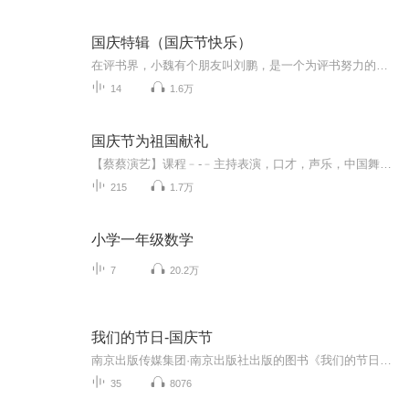
国庆特辑（国庆节快乐）
在评书界，小魏有个朋友叫刘鹏，是一个为评书努力的小伙子。在2021年国庆期间，他想弄个特辑，便烦劳我给他录个爱国题材的评书小段儿。这种事情，不是特殊情况，小魏一般不会拒绝，也就给其录了一个《鲁迅踢鬼》，等他传完，我再传到我的专辑里。另外，小...
14
1.6万
国庆节为祖国献礼
【蔡蔡演艺】课程﹣-﹣主持表演，口才，声乐，中国舞，民族舞。独特的小舞台，专业的录音棚，每一位同学都能成为优秀的小明星。独特的教学模式，轻松上课，快乐学习！知名主持人，舞蹈家，高级教师任职授课！江南总校：河沟街42号三楼 18545856430江北分校...
215
1.7万
小学一年级数学
7
20.2万
我们的节日-国庆节
南京出版传媒集团·南京出版社出版的图书《我们的节日》通过对中国节日文化和节日意义进行深度的挖掘，面向青少年群体构建独具特色的栏目内容，以此丰富春节、元宵节、清明节、端午节、七夕节、中秋节、重阳节等传统节日；六一节、教师节、国庆节等新兴节日的文化内涵和表现形式。促进青少年形成新的节日习俗，提升节日仪式感、认同感。音频作品由金陵朗读者联盟志愿者朗诵，南京音像出版社、金陵图书馆联合制作。
35
8076