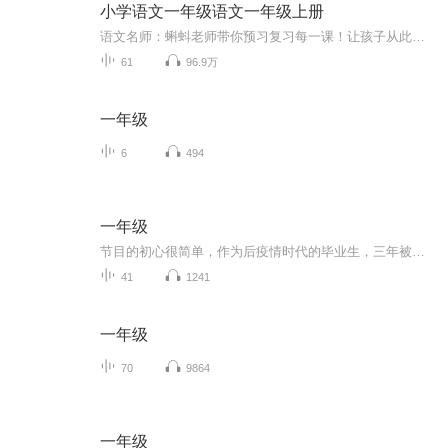
小学语文一年级语文一年级上册
语文名师：蝌蚪老师带你预习复习每一课！让孩子从此爱上语文！1.预习部分，由蝌蚪老师帮你读通课文、学习字词、了解课文的主要内容、完成课后练习。2.复习部分，包括背诵课文、听写词语、积累好词好句、习题卡、识字卡、拼音卡等内容，帮您复习每一课的重...
61
96.9万
一年级
6
494
一年级
节目的初心很简单，作为后疫情时代的毕业生，三年被迫消失的大学时光，步入社会的第一年就迎来裁员潮，我们被这场时代洪流席卷而去，慌忙的、踉跄着迈出第一步。恍然发现：我们如此平凡，又如此不平凡。所以，突发奇想，想要录制一档播客节目，记录下一同...
41
1241
一年级
70
9864
一年级