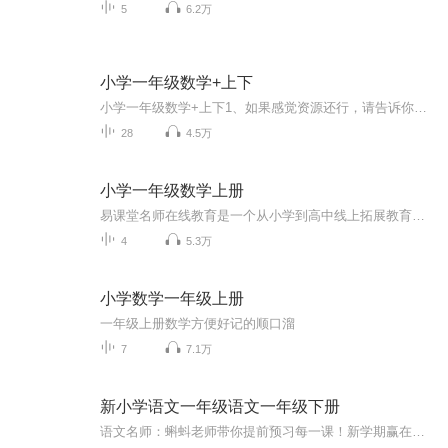
5
6.2万
小学一年级数学+上下
小学一年级数学+上下1、如果感觉资源还行，请告诉你身边的同学、老师和家长；或分享到你的微信朋友圈。2、请加简单虫的圈子，圈子内有不一样的内容。3、音频随时会被下架，请抓紧时间把你需要或以后可能会需要到的音频下载到你的手机上。
28
4.5万
小学一年级数学上册
易课堂名师在线教育是一个从小学到高中线上拓展教育平台，帮助孩子提高学习成绩，提高记忆力，提高孩子学习兴趣，轻松学习，快乐生活，全科目完整版，学校上课回家复习，如果你有事旷课不用担心在这里都能补回来，让孩子更好的学习，让家长放心。目前重点开放科目有语文，数学，英语，后期我们还会有更多课程上新，如家长如何教好孩子，让孩子不叛逆，导图思维让孩子快速记忆快速阅读，财商逆商，让孩子从小就升起一个梦想，成为少年领袖，您还可以看我们同步高清视频课程，真人老师授课，好学易懂，帮助学生有一个更好的学习效果，还可以享受班主任老师的辅导喔，欢迎朋友们来体验，更多视频课程请联系老师VX18700425454让孩子成为孩子，让教育自然发生，我是橙子老师谢谢。
4
5.3万
小学数学一年级上册
一年级上册数学方便好记的顺口溜
7
7.1万
新小学语文一年级语文一年级下册
语文名师：蝌蚪老师带你提前预习每一课！新学期赢在起跑线！！小学同步教材部编版语文知识讲解！1.预习部分，由蝌蚪老师帮你读通课文、学习字词、了解课文的主要内容、完成课后练习。2.复习部分，包括背诵课文、听写词语、积累好词好句、习题卡、识字卡、拼音卡等内容，帮您复习每一课的重点难点。3.拓展部分，蝌蚪老师挑选了一篇与课文内容相关的课外阅读，让你了解更多的课文拓展知识。告别辅导班，蝌蚪老师带你一起预习复习，帮你扎实学好每一课，成为学习小达人！还在等什么！快去下载...