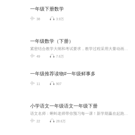
一年级下册数学
38
3.9万
一年级数学（下册）
紧密结合教学大纲和考试要求，教学过程采用大量动画，内容生动，过程简明清晰，易懂易记，适合学生预习和复习，也便于家长辅导和教师辅助教学。
49
7.6万
一年级推荐读物#一年级鲜事多
11
907
小学语文一年级语文一年级下册
语文名师：蝌蚪老师带你预习每一课！新学期赢在起跑线！！小学同步教材部编版语文知识讲解！1.预习部分，由蝌蚪老师帮你读通课文、学习字词、了解课文的主要内容、完成课后练习。2.复习部分，包括背诵课文、听写词语、积累好词好句、习题卡、识字卡、拼音...
22
28.6万