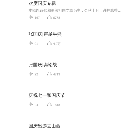
欢度国庆专辑
本辑以诗歌和歌颂祖国文章为主，金秋十月，丹桂飘香，在这个充满丰收喜悦的季节里，我们满怀激动和自豪，迎来了中华人民共和国76周年华诞。这不仅是一个庄重的纪念日，更是全体中华儿女共同欢庆的盛大的节日，承载着深厚的民族情感和历史意义.
167
6788
张国庆|穿越牛熊
91
4.2万
张国庆|舆论战
22
4713
庆祝七一和国庆节
24
1818
国庆出游去山西