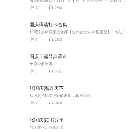
祖国妈妈生日，我们一起来听一听系列故事。不仅仅有《我的祖国》，还有红军故事，也有关于战争的故事，让大家体会到和平年代的不易。
12
2600
国庆诵读打卡合集
扫码添加声悦童星老师【造梦者文化-声悦童星】，备注“诵读打卡”报名，已添加好友的，直接发送“诵读打卡”报名，报名成功后进入社群。
7
2303
国庆十篇经典演讲
十篇经典演讲
8
8361
张国庆|智谋天下
从历史与现实中吸取教训，积累经验
25
8180
张国庆|读书分享
与大家一起分享经典