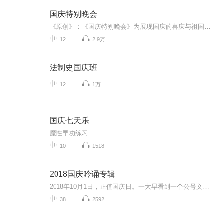
国庆特别晚会
《原创》：《国庆特别晚会》为展现国庆的喜庆与祖国的深情我将以具体的场景切入从清晨升旗的庄严到街头巷尾的欢庆到历史与当下的交融，用优美的笔触传递对祖国的热爱与自豪！用诗歌和情感美文形式，歌颂祖国的繁荣富强，祝人民幸福安康！
12
2.9万
法制史国庆班
12
1万
国庆七天乐
魔性早功练习
10
1518
2018国庆吟诵专辑
2018年10月1日，正值国庆日。一大早看到一个公号文章，正是文天祥的《己卯十月一日至燕越五日罹狴犴有感而赋》。当然，彼十一非当今的十一。不过数字的巧合还是让人感触，今天拿来读一读，体味一番历史英杰的民族情怀，恰也当时。 根据诗题来看，这组诗是写于十月一日至十月五日之间，是文天祥被俘之后所作，这些诗作不仅有凛凛正气，更也能看的到他百端交集的复杂情感。另一首于右任先生的《望大陆》，微信公号有称《望乡》，一句“山之上国之殇”荡气回肠，一并兴起拿来读了一读。仓促间多有瑕疵...
38
2592