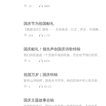
10
5805
国庆节为祖国献礼
【蔡蔡演艺】课程﹣-﹣主持表演，口才，声乐，中国舞，民族舞。独特的小舞台，专业的录音棚，每一位同学都能成为优秀的小明星。独特的教学模式，轻松上课，快乐学习！知名主持人，舞蹈家，高级教师任职授课！江南总校：河沟街42号三楼 18545856430江北分校...
215
1.7万
国庆献礼！领先声创国庆诗歌特辑
我们的民族是一个坚韧不拔的民族，历史给予我们的苦难都变成了闪着金光的勋章！我们的国家是一个龙腾虎跃的国家，那条巨龙正以不可阻挡之势崛起于神奇的东方！------------------------------------------------值此祖国70周年华诞之际，领先声创以诗歌向祖国献礼！用我们的声音、用我们的热血、用我们的灵魂诵读经典爱国篇章，歌颂我们的祖国！永远繁荣富强！
8
6076
祖国万岁｜国庆特辑
家有山河锦绣，国有岁月芳华。热烈庆祝中华人民共和国成立73周年！
6
82.1万
国庆主题故事合辑