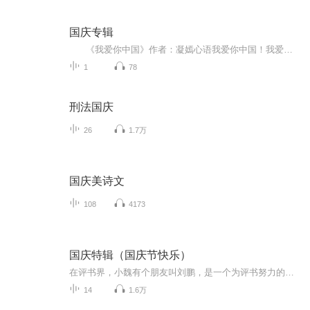
国庆专辑
《我爱你中国》作者：凝嫣心语我爱你中国！我爱你春天蓬勃的秧苗；我爱你秋日金黄的硕果。我爱你中国！我爱你青松气质，我爱你红梅品格！我爱你家乡的甜蔗好像乳汁滋润着我的心窝。我爱你中国，我要把最美的歌儿献给你，我的母亲我的祖国。我爱你中国，我爱...
1
78
刑法国庆
26
1.7万
国庆美诗文
108
4173
国庆特辑（国庆节快乐）
在评书界，小魏有个朋友叫刘鹏，是一个为评书努力的小伙子。在2021年国庆期间，他想弄个特辑，便烦劳我给他录个爱国题材的评书小段儿。这种事情，不是特殊情况，小魏一般不会拒绝，也就给其录了一个《鲁迅踢鬼》，等他传完，我再传到我的专辑里。另外，小...
14
1.6万