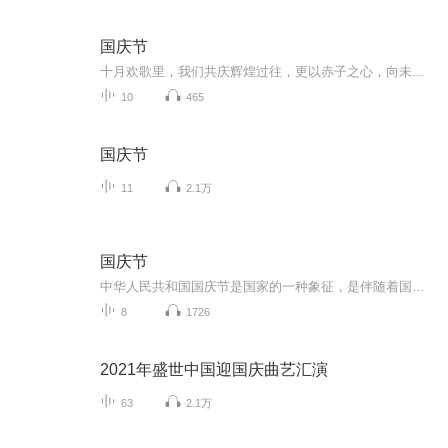
国庆节
十月欢歌里，我们共庆辉煌过往，更以赤子之心，向未来书写滚烫的誓言——这盛世，值得我们以热爱相拥。
10
465
国庆节
11
2.1万
国庆节
中华人民共和国国庆节是国家的一种象征，是伴随着国家的出现而出现的。让我们用诗歌朗诵歌颂祖国的繁荣富强，国泰民安。
8
1726
2021年盛世中国迎国庆曲艺汇演
63
2.1万