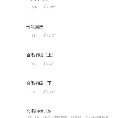
108
4173
刑法国庆
26
1.7万
合唱初级（上）
60
3万
合唱初级（下）
69
3.3万
合唱指挥训练
福利放送：课程会不断更新！即日起，添加课程助教微信的学员（1 8 9 1 3 8 3 4 8 7 9），可获得提前观看整套教学权限...黄鸽，广东文艺职业学院音乐系，合唱指挥教师、GZReunion乐团指挥。星海音乐学院本科、华南师范大学合唱指挥硕士。2009年9月，获星海...