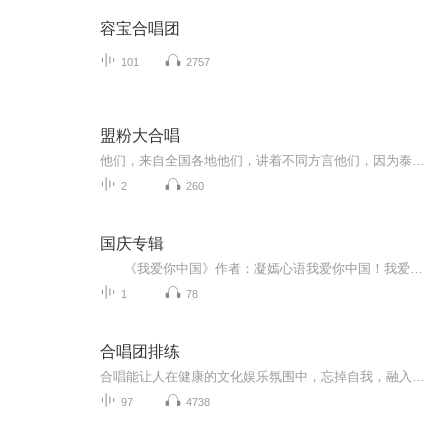
容宝合唱团
101
2757
盟粉大合唱
他们，来自全国各地他们，讲着不同方言他们，因为泰语而聚他们，要合力创作一件属于大家的作品！参与方式：1. 参与人员：任何盟粉，至少三人，鼓励多人（如少于三人，可以投稿【我是盟歌手】）。2. 歌曲语言：任何语言，鼓励泰语。3. 操作流程：自发组队，...
2
260
国庆专辑
《我爱你中国》作者：凝嫣心语我爱你中国！我爱你春天蓬勃的秧苗；我爱你秋日金黄的硕果。我爱你中国！我爱你青松气质，我爱你红梅品格！我爱你家乡的甜蔗好像乳汁滋润着我的心窝。我爱你中国，我要把最美的歌儿献给你，我的母亲我的祖国。我爱你中国，我爱...
1
78
合唱团排练
合唱能让人在健康的文化娱乐氛围中，忘掉自我，融入群体。把个人融在集体中，个性融在共性中。
97
4738