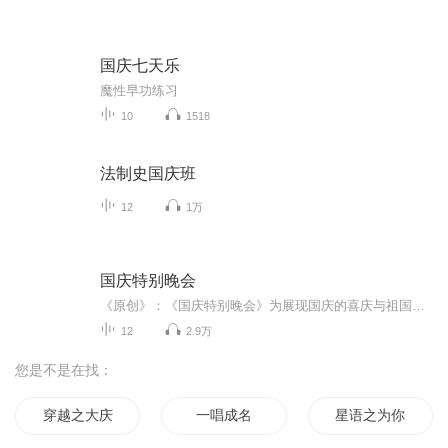
国庆七天乐
魔性早功练习
10
1518
法制史国庆班
12
1万
国庆特别晚会
《原创》：《国庆特别晚会》为展现国庆的喜庆与祖国的深情我将以具体的场景切入从清晨升旗的庄严到街头巷尾的欢庆到历史与当下的交融，用优美的笔触传递对祖国的热爱与自豪！用诗歌和情感美文形式，歌颂祖国的繁荣富强，祝人民幸福安康！
12
2.9万
您是不是在找：
穿越之大庆帝国
一唱成名
星语之为你而唱