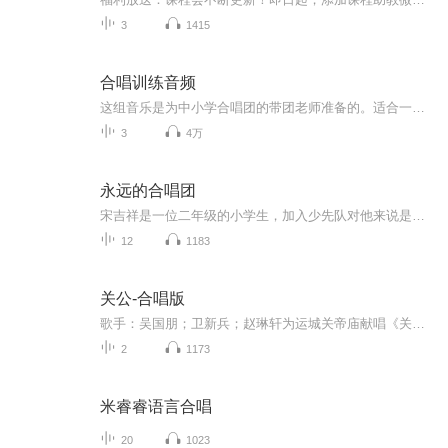
3
1415
合唱训练音频
这组音乐是为中小学合唱团的带团老师准备的。适合一个人带团的老师们，帮助解放弹琴的手。适合人群：音乐老师们，合唱团带团老师
3
4万
永远的合唱团
宋吉祥是一位二年级的小学生，加入少先队对他来说是一件非常重大且光荣的事情，可他因为一个误会变成了众人眼中“品学不端正”的孩子，还被取消了入队资格！祸不单行，他所参加的合唱团要求团员必须佩戴红领巾，没有入队的宋吉祥面临着尴尬的境地•
12
1183
关公-合唱版
歌手：吴国朋；卫新兵；赵琳轩为运城关帝庙献唱《关公》单曲专辑。
2
1173
米睿睿语言合唱
20
1023