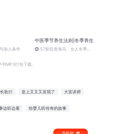
中医季节养生法则|冬季养生
与加入条件
57胶筋煲海马，女人冬季温
阳补阴第一汤
书MP3打包下载。
长歌行
皇上又又又宣我了
大宣讲师
未来写文养娃记
古物有灵其语待宣
事边听边看
给婴儿听传奇的故事
皮肤
纳凉听故事100字
睡前听的故事 m
手机端