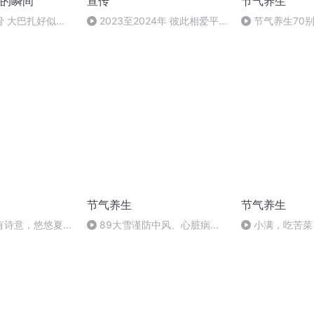
的瞬间
宣传
节气养生
骨 大巴扎好似温
2023至2024年 彼此相爱平
节气养生70
台跨年晚会实况录音完整版
节气养生
节气养生
有诗意，悠悠夏日
89大雪谨防中风、心脏病消
小满，吃苦菜
化道溃疡