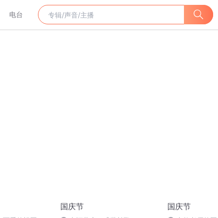
电台
国庆节
国庆节