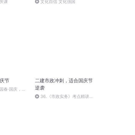
庆课
文化自信 文化强国
国庆节
二建市政冲刺，适合国庆节
逆袭
园春·国庆，朗
36.《市政实务》考点精讲第
36节课_2020926212025