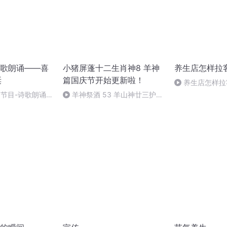
歌朗诵——喜
小猪屏蓬十二生肖神8 羊神
养生店怎样拉
诞
篇国庆节开始更新啦！
养生店怎样拉
别节目-诗歌朗诵-
羊神祭酒 53 羊山神廿三护祭
坛 敬天地白泽做祭酒（4）