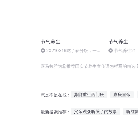
节气养生
节气养生
20210319吃了春分饭，一天
节气养生21
长一线,！6道美食不能错过!
喜马拉雅为您推荐国庆节养生宣传语怎样写的精选
异能重生西门庆
嘉庆皇帝
您是不是在找：
大庆皇太子
千年情节之三生
父亲观众听哭了的故事
听红
最新搜索推荐：
穿越之大庆帝国
快斗与青子
4岁宝贝听故事睡觉
听故事儿