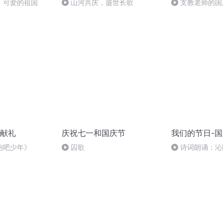
，可爱的祖国
山河共庆，盛世长歌
支教老师的国
献礼
庆祝七一和国庆节
我们的节日-
跑吧少年》
囚歌
诗词朗诵：沁
读者：张继军