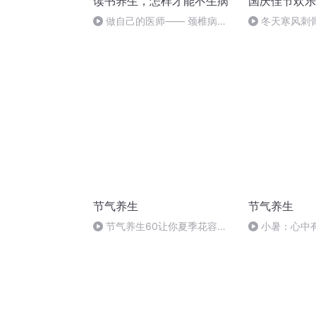
读书养生，怎样才能不生病
国庆佳节欢乐
做自己的医师—— 颈椎病、
冬天寒风刺
肩周炎、腰痛、膝关节肿痛的治
暖的春天
疗
节气养生
节气养生
节气养生60让你夏季花容依
小暑：心中
旧
长