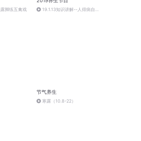
2019养生节目
别露脚练五禽戏
19.1.13知识讲解--人得病自作
自受
节气养生
寒露（10.8-22）