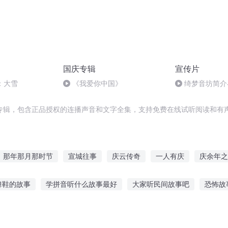
国庆专辑
宣传片
：大雪
《我爱你中国》
绮梦音坊简介
专辑，包含正品授权的连播声音和文字全集，支持免费在线试听阅读和有声
那年那月那时节
宣城往事
庆云传奇
一人有庆
庆余年之
三世
重庆儿女
最后一个情人节
大宣战神
十二个情人节
舞鞋的故事
学拼音听什么故事最好
大家听民间故事吧
恐怖故
的情人节
宣战之路
童睡前故事大全集
孩子经常听故事睡觉干嘛
王者听故事赢永久