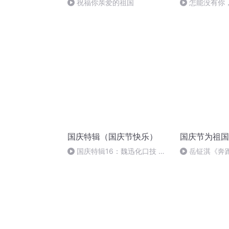
祝福你亲爱的祖国
怎能没有你
国庆特辑（国庆节快乐）
国庆节为祖国
国庆特辑16：魏迅化口技 二
岳钲淇《奔
胡 东方红+一般唱法和原生态