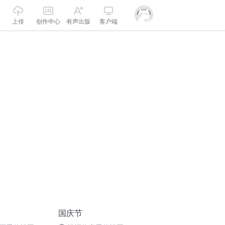
上传
创作中心
有声出版
客户端
国庆节