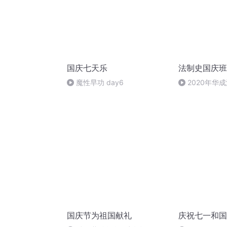
国庆七天乐
法制史国庆班
魔性早功 day6
2020年华
法制史马志冰 (1
国庆节为祖国献礼
庆祝七一和国