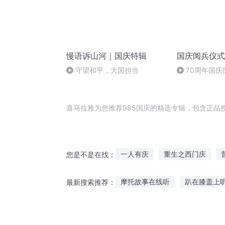
慢语诉山河｜国庆特辑
国庆阅兵仪式
守望和平，大国担当
70周年国
作者：卞雨祺 
喜马拉雅为您推荐985国庆的精选专辑，包含正品
一人有庆
重生之西门庆
您是不是在找：
庆余年之长歌行
嘉庆皇帝
摩托故事在线听
趴在膝盖上
最新搜索推荐：
大庆第一恶
大庆皇太子
用手讲故事给您听
听喜羊羊