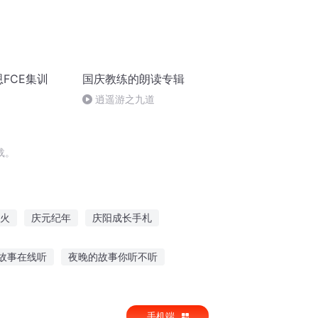
恩FCE集训
国庆教练的朗读专辑
逍遥游之九道
载。
火
庆元纪年
庆阳成长手札
异能重生西门庆
快穿之吉庆有余
故事在线听
夜晚的故事你听不听
总动员
坚持听绘本故事文案
手机端