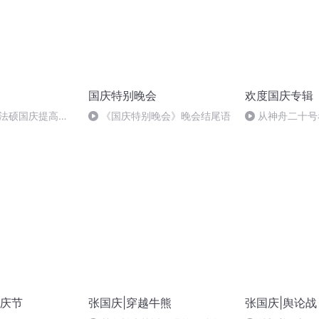
国庆特别晚会
欢度国庆专辑
成法硕国庆提高班
《国庆特别晚会》晚会结尾语
从神舟二十号
2)
的“隐形实力”
庆节
张国庆|穿越牛熊
张国庆|舆论战