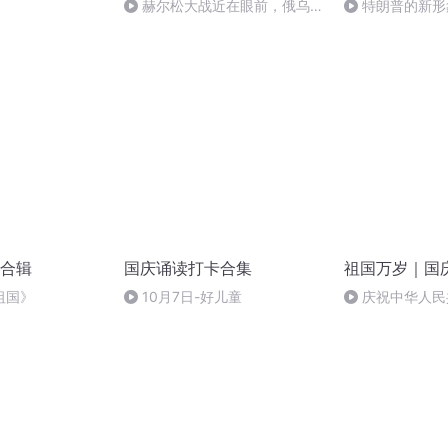
赫尔松大战近在眼前，俄乌冲
特朗普的新形
突的关键之战，将会如何发展？
合辑
国庆诵读打卡合集
祖国万岁｜国
祖国》
10月7日-好儿童
庆祝中华人民
周年 天安门广