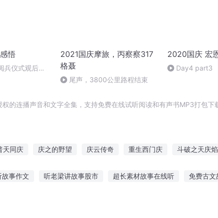
感悟
2021国庆摩旅，丙察察317
2020国庆 宏
格聂
庆阅兵仪式观后感
Day4 part3
朗读者：卞雨祺
尾声，3800公里路程结束
授权的连播声音和文字全集，支持免费在线试听阅读和有声书MP3打包下
普天同庆
庆之的野望
庆云传奇
重生西门庆
斗破之天庆焰
安庆年记事
水浒西门庆
重庆儿女
庆余年之我叫王启年
听故事作文
听老梁讲故事股市
超长素材故事在线听
免费古文
穿越之大庆帝国
睡前故事
金毛听爸爸的故事
听故事晒娃文案
宝宝听故事赛车