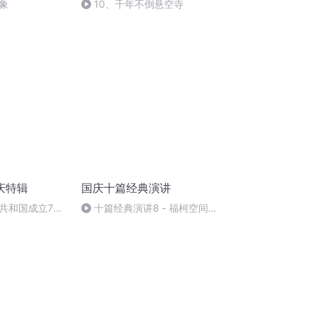
象
10、千年不倒悬空寺
庆特辑
国庆十篇经典演讲
共和国成立73
十篇经典演讲8 - 福柯空间回
场举行升国旗仪式
归异托邦演讲