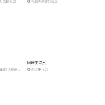
可爱的祖国
祝福你亲爱的祖国
国庆美诗文
成法硕国庆提高班
想北平（6）