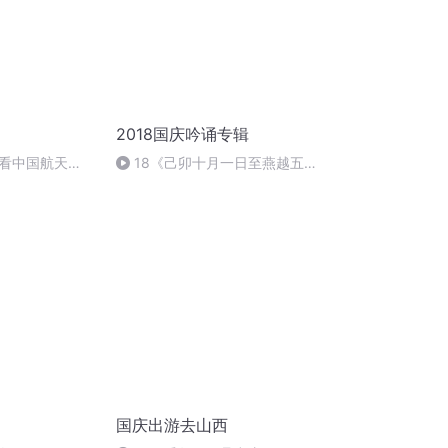
2018国庆吟诵专辑
看中国航天
18《己卯十月一日至燕越五
日罹狴犴有感而赋》组律18首
文天祥 自由吟诵
国庆出游去山西