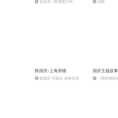
岳钲淇《奔跑吧少年》
囚歌
陈国庆-上海滑稽
国庆主题故事
陈国庆 毛猛达-欢歌笑语
《我和我的