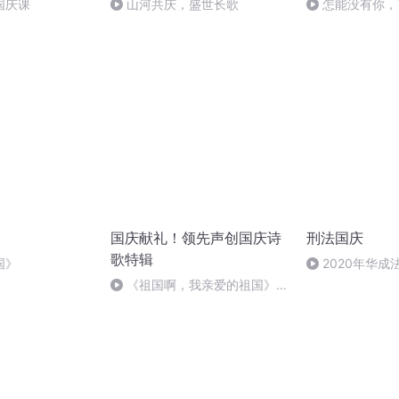
国庆课
山河共庆，盛世长歌
怎能没有你，
国庆献礼！领先声创国庆诗
刑法国庆
歌特辑
国》
2020年华
刑法陈 (26)
《祖国啊，我亲爱的祖国》温
婉