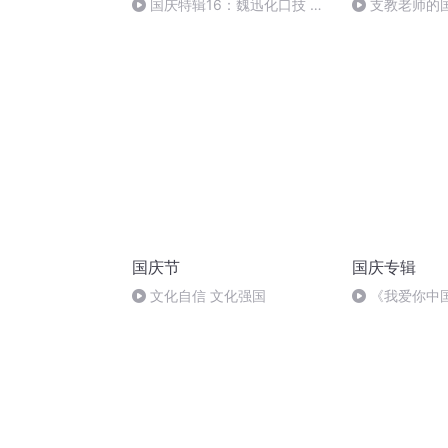
国庆特辑16：魏迅化口技 二
支教老师的
胡 东方红+一般唱法和原生态
国庆节
国庆专辑
文化自信 文化强国
《我爱你中