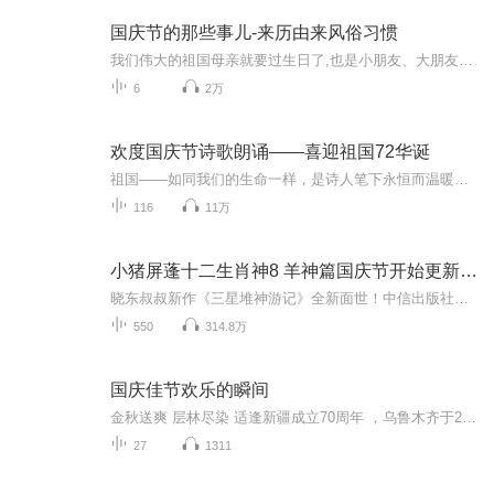
国庆节的那些事儿-来历由来风俗习惯
我们伟大的祖国母亲就要过生日了,也是小朋友、大朋友们最喜欢的“国庆小长假”或说“黄金周”还有说”国庆7天乐”的，说法真是不一而足。那么“国庆节”是怎么来的？自古以来国庆节怎么庆贺？新中国国庆节的来历，以及新中国国庆节的庆贺方式又有哪些呢？ ...
6
2万
欢度国庆节诗歌朗诵——喜迎祖国72华诞
祖国——如同我们的生命一样，是诗人笔下永恒而温暖的主题。在祖国72周年华诞来临之际，特创建这个诗歌朗诵专辑，诵读经典爱国篇章，和大家一起歌颂祖国，向国庆的献礼！祝愿伟大的祖国繁荣富强，祝愿大家国庆节快乐，度过平安快乐的黄金周假期！
116
11万
小猪屏蓬十二生肖神8 羊神篇国庆节开始更新啦！
晓东叔叔新作《三星堆神游记》全新面世！中信出版社出版！京东当当淘宝均有售！点蓝色字收听——《小猪屏蓬爆笑日记2024》《小猪屏蓬爆笑日记2》《小猪屏蓬爆笑日记1》让你笑得喘不上气！《我进故宫当富翁——小猪屏蓬故宫财商笔记》教你成为大富翁！《小...
550
314.8万
国庆佳节欢乐的瞬间
金秋送爽 层林尽染 适逢新疆成立70周年 ，乌鲁木齐于2025年9月23日迎来党中央和习大大带领的慰问团。新疆各族群众欢欣鼓舞，热烈欢迎。
27
1311