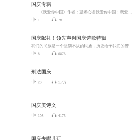
国庆专辑
《我爱你中国》作者：凝嫣心语我爱你中国！我爱你春天蓬勃的秧苗；我爱你秋日金黄的硕果。我爱你中国！我爱你青松气质，我爱你红梅品格！我爱你家乡的甜蔗好像乳汁滋润着我的心窝。我爱你中国，我要把最美的歌儿献给你，我的母亲我的祖国。我爱你中国，我爱...
1
78
国庆献礼！领先声创国庆诗歌特辑
我们的民族是一个坚韧不拔的民族，历史给予我们的苦难都变成了闪着金光的勋章！我们的国家是一个龙腾虎跃的国家，那条巨龙正以不可阻挡之势崛起于神奇的东方！------------------------------------------------值此祖国70周年华诞之际，领先声创以诗歌向祖国献礼！用我们的声音、用我们的热血、用我们的灵魂诵读经典爱国篇章，歌颂我们的祖国！永远繁荣富强！
8
6076
刑法国庆
26
1.7万
国庆美诗文
108
4173
国庆去哪儿玩