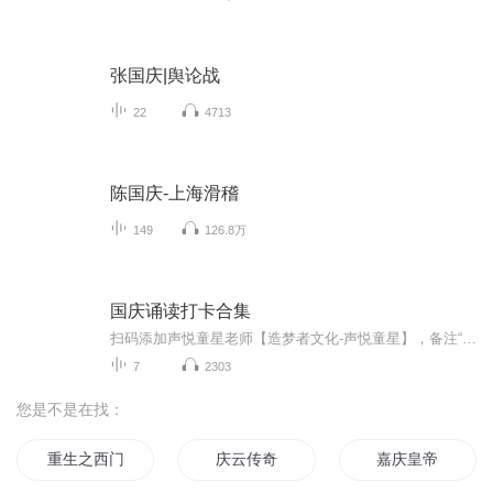
张国庆|舆论战
22
4713
陈国庆-上海滑稽
149
126.8万
国庆诵读打卡合集
扫码添加声悦童星老师【造梦者文化-声悦童星】，备注“诵读打卡”报名，已添加好友的，直接发送“诵读打卡”报名，报名成功后进入社群。
7
2303
您是不是在找：
重生之西门庆
庆云传奇
嘉庆皇帝