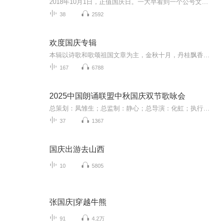
2018年10月1日，正值国庆日。一大早看到一个公号文章，正是文天祥的《己卯十月一日至燕越五日罹狴犴有感而赋》。当然，彼十一非当今的十一。不过数字的巧合还是让人感触，今天拿来读一读，体味一番历史英杰的民族情怀，恰也当时。 根据诗题来看，这组诗是写于十月一日至十月五日之间，是文天祥被俘之后所作，这些诗作不仅有凛凛正气，更也能看的到他百端交集的复杂情感。另一首于右任先生的《望大陆》，微信公号有称《望乡》，一句“山之上国之殇”荡气回肠，一并兴起拿来读了一读。仓促间多有瑕疵...
38
2592
欢度国庆专辑
本辑以诗歌和歌颂祖国文章为主，金秋十月，丹桂飘香，在这个充满丰收喜悦的季节里，我们满怀激动和自豪，迎来了中华人民共和国76周年华诞。这不仅是一个庄重的纪念日，更是全体中华儿女共同欢庆的盛大的节日，承载着深厚的民族情感和历史意义.
167
6788
2025中国朗诵联盟中秋国庆双节歌咏会
总策划：凤雏生；总监制：静心；总导演：化虹；执行总监：莺子；执行导演：橙夏；主持人：静心、化虹、橙夏
37
1367
国庆出游去山西
10
5805
张国庆|穿越牛熊
91
4.2万