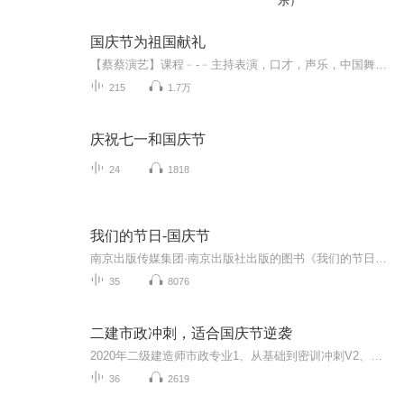
乐）
国庆节为祖国献礼
【蔡蔡演艺】课程﹣-﹣主持表演，口才，声乐，中国舞，民族舞。独特的小舞台，专业的录音棚，每一位同学都能成为优秀的小明星。独特的教学模式，轻松上课，快乐学习！知名主持人，舞蹈家，高级教师任职授课！江南总校：河沟街42号三楼 18545856430江北分校...
215
1.7万
庆祝七一和国庆节
24
1818
我们的节日-国庆节
南京出版传媒集团·南京出版社出版的图书《我们的节日》通过对中国节日文化和节日意义进行深度的挖掘，面向青少年群体构建独具特色的栏目内容，以此丰富春节、元宵节、清明节、端午节、七夕节、中秋节、重阳节等传统节日；六一节、教师节、国庆节等新兴节日的文化内涵和表现形式。促进青少年形成新的节日习俗，提升节日仪式感、认同感。音频作品由金陵朗读者联盟志愿者朗诵，南京音像出版社、金陵图书馆联合制作。
35
8076
二建市政冲刺，适合国庆节逆袭
2020年二级建造师市政专业1、从基础到密训冲刺V2、从精华课程到超压密押V3、0基础同步更新v4、持续更新到2020年考试V5、只要你跟着学让你一次稳拿证V6、渠道超压压题，超压三页纸等独家绝密压题!
36
2619