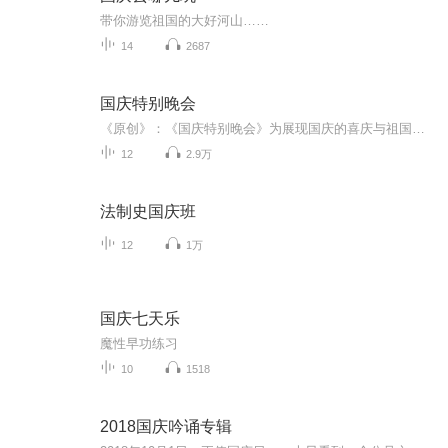
带你游览祖国的大好河山……
14
2687
国庆特别晚会
《原创》：《国庆特别晚会》为展现国庆的喜庆与祖国的深情我将以具体的场景切入从清晨升旗的庄严到街头巷尾的欢庆到历史与当下的交融，用优美的笔触传递对祖国的热爱与自豪！用诗歌和情感美文形式，歌颂祖国的繁荣富强，祝人民幸福安康！
12
2.9万
法制史国庆班
12
1万
国庆七天乐
魔性早功练习
10
1518
2018国庆吟诵专辑