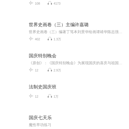
108
4173
世界史画卷（三）主编许嘉璐
世界史画卷（三）编著丁笃本刘景华绘画谭靖华陈志强海南国际新闻出版中心主编＼许嘉璐副主编＼梅季坤郑小娟世界史画卷3·古希腊和拜占廷·俄罗斯·东欧和东南欧·西南欧和西欧·北欧和中欧
402
1.3万
国庆特别晚会
《原创》：《国庆特别晚会》为展现国庆的喜庆与祖国的深情我将以具体的场景切入从清晨升旗的庄严到街头巷尾的欢庆到历史与当下的交融，用优美的笔触传递对祖国的热爱与自豪！用诗歌和情感美文形式，歌颂祖国的繁荣富强，祝人民幸福安康！
12
2.9万
法制史国庆班
12
1万
国庆七天乐
魔性早功练习