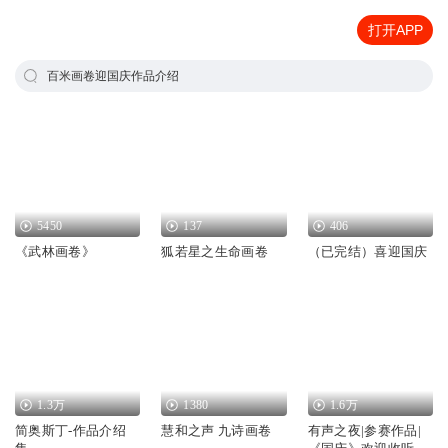
打开APP
百米画卷迎国庆作品介绍
5450
137
406
《武林画卷》
狐若星之生命画卷
（已完结）喜迎国庆
1.3万
1380
1.6万
简奥斯丁-作品介绍
慧和之声 九诗画卷
有声之夜|参赛作品|