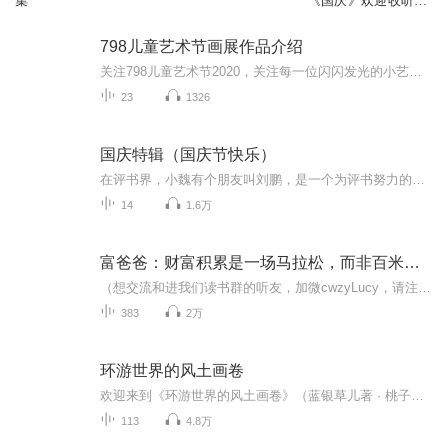
集
《国庆》欢迎收听、
订阅、互动
798儿童艺术节画展作品介绍
关注798儿童艺术节2020，关注每一位闪闪发光的小艺术家！...
23
1326
国庆特辑（国庆节快乐）
在评书界，小魏有个朋友叫刘鹏，是一个为评书努力的小伙子。在2021年国庆期间，他想弄个特辑，便烦劳我给他录个爱国题材的评书小段儿。这种事情，不是特殊情况，小魏一般不会拒绝，也就给其录了一个《鲁迅踢鬼》，等他传完，我再传到我的专辑里。另外，小...
14
1.6万
富爸爸：财富积累是一场马拉松，而非百米冲刺
（想交流和进我们读书群的听友，加微cwzyLucy，请注明是通过什么途径了解到的播音）真正的财务自由是什么？ 财务自由，就是当你不工作的时候，也不必为金钱发愁，因为你有其他渠道的现金收入。当工作不再是获得金钱的唯一手段时，你便自由了。可以有足够...
383
2万
环游世界的风土画卷
欢迎来到《环游世界的风土画卷》（蓝银草儿著 · 桃子不淘音制作演播），一档带你用耳朵旅行的声音节目。 节目改编自一部内容丰富的环球旅行指南，不只是路线与地标的集合，更深入描绘各地的文化、节庆与风俗人情。每一集，我们落脚一座城市、一条街道，或...
113
4.8万