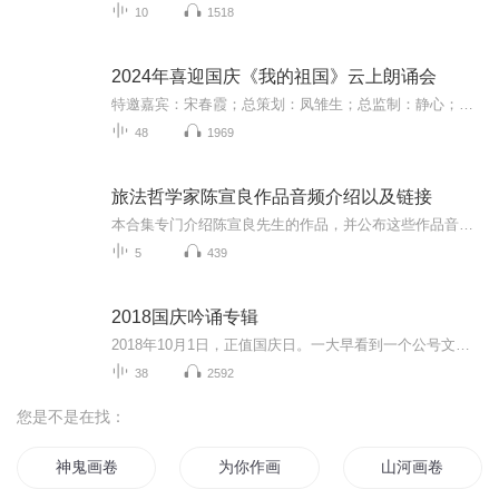
10
1518
2024年喜迎国庆《我的祖国》云上朗诵会
特邀嘉宾：宋春霞；总策划：凤雏生；总监制：静心；总导演：化虹；执行总监：莺子；主持人：静心 化虹
48
1969
旅法哲学家陈宣良作品音频介绍以及链接
本合集专门介绍陈宣良先生的作品，并公布这些作品音频链接。1 《理性主义》：https://www.ximalaya.com/album/746831032 《死与道德》：https://www.ximalaya.com/album/766845623《恶心-焦虑-羞耻》：https://www.ximalaya.com/album/737917144《中国文明...
5
439
2018国庆吟诵专辑
2018年10月1日，正值国庆日。一大早看到一个公号文章，正是文天祥的《己卯十月一日至燕越五日罹狴犴有感而赋》。当然，彼十一非当今的十一。不过数字的巧合还是让人感触，今天拿来读一读，体味一番历史英杰的民族情怀，恰也当时。 根据诗题来看，这组诗是写于十月一日至十月五日之间，是文天祥被俘之后所作，这些诗作不仅有凛凛正气，更也能看的到他百端交集的复杂情感。另一首于右任先生的《望大陆》，微信公号有称《望乡》，一句“山之上国之殇”荡气回肠，一并兴起拿来读了一读。仓促间多有瑕疵...
38
2592
您是不是在找：
神鬼画卷
为你作画
山河画卷