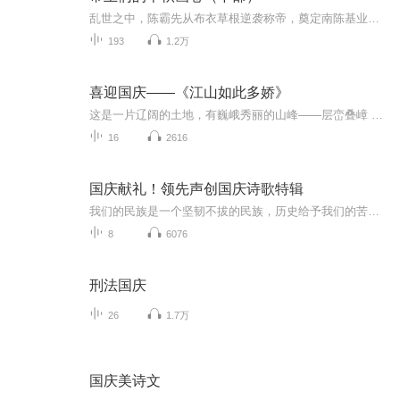
乱世之中，陈霸先从布衣草根逆袭称帝，奠定南陈基业；唐太宗以雄才大略开创‘贞观之治’，却也有帝王难掩的权谋算计。本书带你穿梭千年时光，见证王侯们的辉煌与陨落。他们或胸怀壮志，或心怀隐秘，每一个抉择都关乎江山社稷。当权谋与热血碰撞，当忠诚与...
193
1.2万
喜迎国庆——《江山如此多娇》
这是一片辽阔的土地，有巍峨秀丽的山峰——层峦叠嶂 ；这是一片广袤的土地，有奔流不息的江河——百折不回 ；这是一片富饶的土地，有波涛澎湃的大海——深邃无垠； 这是一片神奇的土地，千年运河、万里长城 。江山如此多娇，文明如此灿烂！这是我的祖国，瞰祖国大好河山，品中华人文之美！
16
2616
国庆献礼！领先声创国庆诗歌特辑
我们的民族是一个坚韧不拔的民族，历史给予我们的苦难都变成了闪着金光的勋章！我们的国家是一个龙腾虎跃的国家，那条巨龙正以不可阻挡之势崛起于神奇的东方！------------------------------------------------值此祖国70周年华诞之际，领先声创以诗歌向祖国献礼！用我们的声音、用我们的热血、用我们的灵魂诵读经典爱国篇章，歌颂我们的祖国！永远繁荣富强！
8
6076
刑法国庆
26
1.7万
国庆美诗文