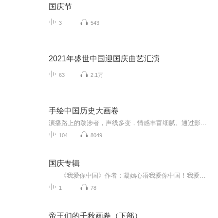
国庆节
3
543
2021年盛世中国迎国庆曲艺汇演
63
2.1万
手绘中国历史大画卷
演播路上的跋涉者，声线多变，情感丰富细腻。通过影视节目及生活观察，精准把握住小朋友的喜好，生动形象的演绎出中国历史。本人一直致力于用合适的声音营造一个新的空间，你就在我的空间里，和我一起在这个故事里浮沉。祝各位听众朋友们，能够开心的听完这段中国历史，并且有所收获哦！
104
8049
国庆专辑
《我爱你中国》作者：凝嫣心语我爱你中国！我爱你春天蓬勃的秧苗；我爱你秋日金黄的硕果。我爱你中国！我爱你青松气质，我爱你红梅品格！我爱你家乡的甜蔗好像乳汁滋润着我的心窝。我爱你中国，我要把最美的歌儿献给你，我的母亲我的祖国。我爱你中国，我爱...
1
78
帝王们的千秋画卷（下部）