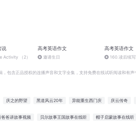
读说
高考英语作文
高考英语作文
te Activity （2）
邀请生日
160.读后续
辑，包含正品授权的连播声音和文字全集，支持免费在线试听阅读和有声书
庆之的野望
黑道风云20年
异能重生西门庆
庆云传奇
普天同庆
一人有庆
东北往事2黑道风云20年
庆阳成长手
听爸爸讲故事视频
贝尔故事王国故事在线听
帽子启蒙故事在线听
重生之西门庆
故事小说
16分钟听故事
小兔子故事在线听故事
大班儿童睡前