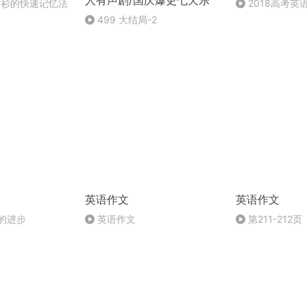
人有声剧/国庆爆更七天乐
t-衬衫的快速记忆法
2018高考英语
499 大结局-2
英语作文
英语作文
的进步
英语作文
第211-212页