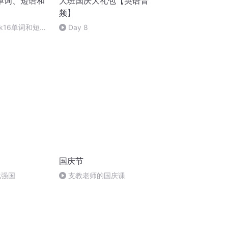
单词、短语和
大班国庆大礼包【英语音
频】
k16单词和短语
Day 8
国庆节
化强国
支教老师的国庆课