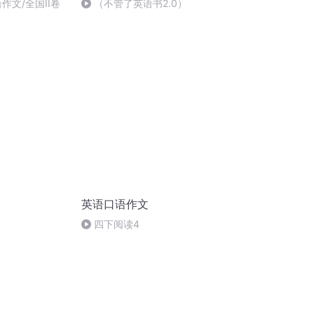
作文/全国II卷
（不管了英语书2.0）
英语口语作文
四下阅读4