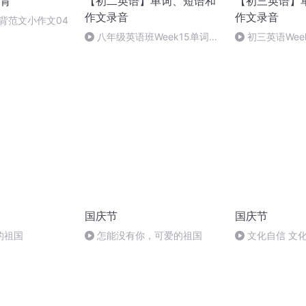
背
【初二英语】单词、短语和
【初三英语】
作文录音
作文录音
必背范文小作文04
八年级英语班Week15单词和
初三英语Wee
短语录音
录音
国庆节
国庆节
的祖国
怎能没有你，可爱的祖国
文化自信 文