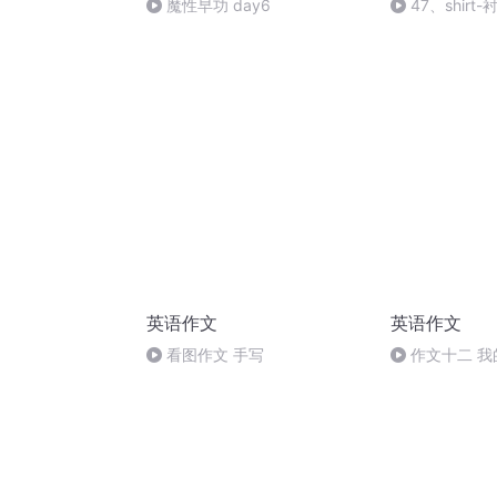
魔性早功 day6
47、shir
英语作文
英语作文
看图作文 手写
作文十二 我