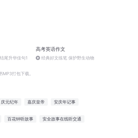
高考英语作文
写结尾升华佳句1
经典好文练笔 保护野生动物
MP3打包下载。
庆元纪年
嘉庆皇帝
安庆年记事
札
大庆皇太子
时光交换20年
百花钟听故事
安全故事在线听交通
听什么故事
听故事收获草莓的诀窍