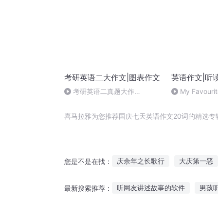
考研英语二大作文|图表作文
英语作文|听
考研英语二真题大作
My Favouri
文-2014-20年间城市居民和农
村居民的人数变化
喜马拉雅为您推荐国庆七天英语作文20词的精选专
庆余年之长歌行
大庆第一恶
您是不是在找：
重生西门庆
穿越之大庆帝国
听网友讲述故事的软件
男孩
最新搜索推荐：
大官人西门庆
20秒动画
听队友讲故事大全
听庄子的