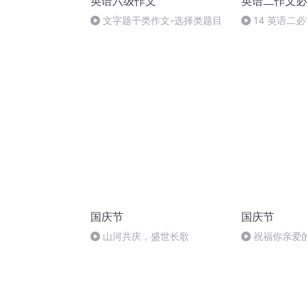
英语六级作文
英语二作文必
文字题干类作文-选择类题目
14 英语二
国庆节
国庆节
山河共庆，盛世长歌
祝福你亲爱