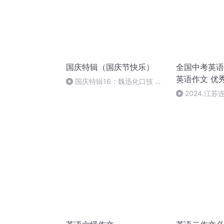
国庆特辑（国庆节快乐）
全国中考英语
英语作文 优
国庆特辑16：魏迅化口技 二
胡 东方红+一般唱法和原生态
2024.江
（全国中考英