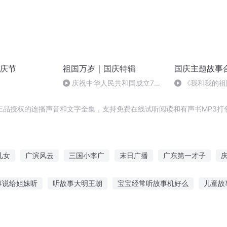
庆节
祖国万岁｜国庆特辑
国庆主题故事
庆祝中华人民共和国成立73
《我和我的祖
周年 天安门广场举行升国旗仪式
正品授权的连播声音和文字全集，支持免费在线试听阅读和有声书MP3打
儿女
广滨风云
三国小李广
末日广播
广东第一才子
嘉庆皇帝
穿越之大庆帝国
庆云传奇
异能重生西门庆
大
事说给姐妹听
听故事大明王朝
宝宝经常听故事机好么
儿童故
语故事学汉语
疯狂大脑故事在线听
幽冥骑士故事在线听
小熊