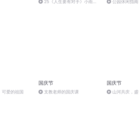
25《人生要有对手》小雨妈
公园休闲指南
妈朗读
国庆节
国庆节
，可爱的祖国
支教老师的国庆课
山河共庆，盛