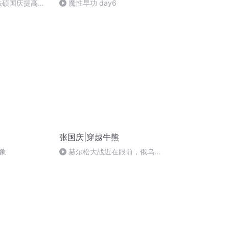
成法硕国庆提高班
魔性早功 day6
)
张国庆|穿越牛熊
象
赫尔松大战近在眼前，俄乌冲
突的关键之战，将会如何发展？