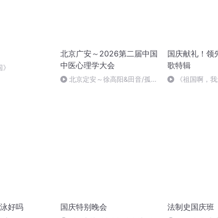
北京广安～2026第二届中国
国庆献礼！领
中医心理学大会
歌特辑
国》
北京定安～徐高阳&田音/孤独
《祖国啊，我
症～接纳不一样的成长
婉
泳好吗
国庆特别晚会
法制史国庆班