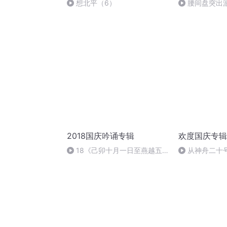
想北平（6）
腰间盘突出
2018国庆吟诵专辑
欢度国庆专辑
18《己卯十月一日至燕越五
从神舟二十
日罹狴犴有感而赋》组律18首
的“隐形实力”
文天祥 自由吟诵