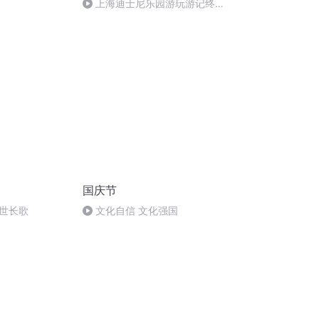
上海迪士尼乐园游玩游记终结
篇
国庆节
世长歌
文化自信 文化强国