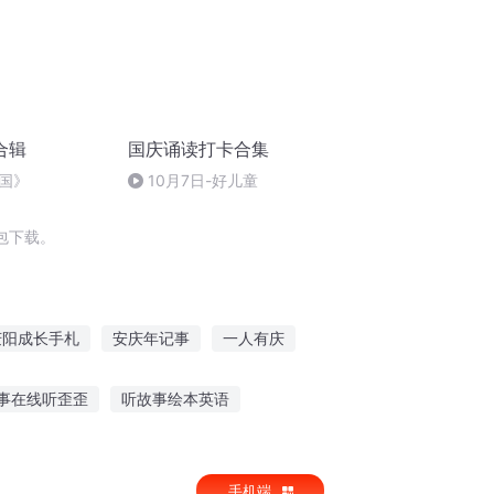
合辑
国庆诵读打卡合集
国》
10月7日-好儿童
包下载。
庆阳成长手札
安庆年记事
一人有庆
庆第一恶
普天同庆
重生西门庆
事在线听歪歪
听故事绘本英语
奶糖故事在线听
老山羊的故事怎么听
手机端