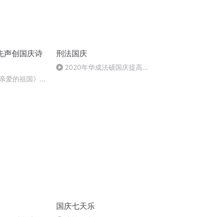
先声创国庆诗
刑法国庆
2020年华成法硕国庆提高班
刑法陈 (26)
亲爱的祖国》温
国庆七天乐