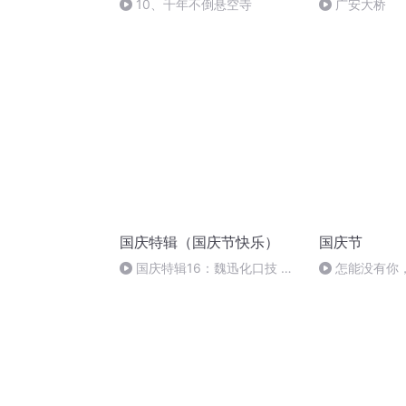
10、千年不倒悬空寺
广安大桥
国庆特辑（国庆节快乐）
国庆节
国庆特辑16：魏迅化口技 二
怎能没有你
胡 东方红+一般唱法和原生态