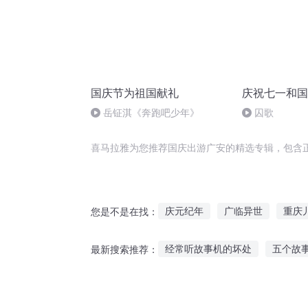
国庆节为祖国献礼
庆祝七一和国
岳钲淇《奔跑吧少年》
囚歌
喜马拉雅为您推荐国庆出游广安的精选专辑，包含
庆元纪年
广临异世
重庆
您是不是在找：
庆余年之长歌行
广州爱情
经常听故事机的坏处
五个故
最新搜索推荐：
重生之西门庆
听故事的人都觉得心酸
听韩