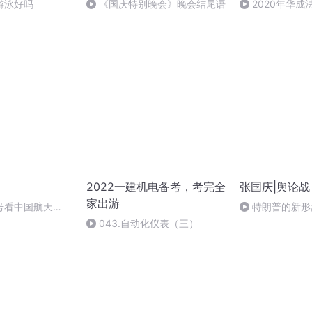
游泳好吗
《国庆特别晚会》晚会结尾语
2020年华
法制史马志冰 (12
2022一建机电备考，考完全
张国庆|舆论战
家出游
号看中国航天
特朗普的新形
043.自动化仪表（三）