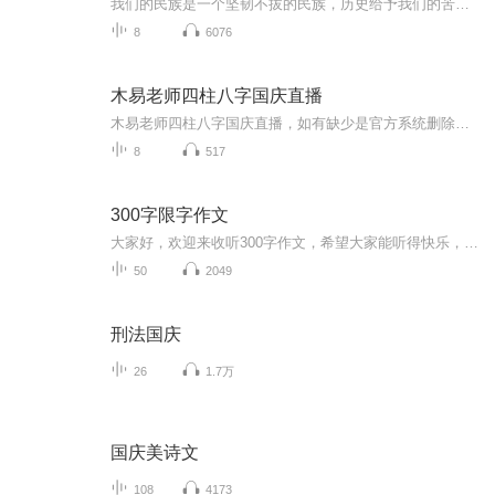
我们的民族是一个坚韧不拔的民族，历史给予我们的苦难都变成了闪着金光的勋章！我们的国家是一个龙腾虎跃的国家，那条巨龙正以不可阻挡之势崛起于神奇的东方！------------------------------------------------值此祖国70周年华诞之际，领先声创以诗歌向祖国献礼！用我们的声音、用我们的热血、用我们的灵魂诵读经典爱国篇章，歌颂我们的祖国！永远繁荣富强！
8
6076
木易老师四柱八字国庆直播
木易老师四柱八字国庆直播，如有缺少是官方系统删除，后期发现会补上，记得收藏关注
8
517
300字限字作文
大家好，欢迎来收听300字作文，希望大家能听得快乐，轻松，大家不要吐槽哟，如果我用的不好，提建议我会改正的哟。
50
2049
刑法国庆
26
1.7万
国庆美诗文
108
4173