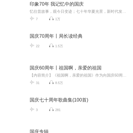
印象70年 我记忆中的国庆
忆往昔故事，观今日变迹；七十年华夏光景，新时代发展变迁。用声音走过时间的长河，以温度感受记忆中的故事。
7
1万
国庆70周年丨局长读经典
22
1.5万
国庆60周年丨祖国啊，亲爱的祖国
【内容简介】《祖国啊，亲爱的祖国》作为向国庆60周年献礼的重点出版物，由当代著名诗人、河北省作家协会副主席、《诗选刊》杂志主编郁葱担任主编；由中央人民广播电台著名播音指导方明、雅坤和著名朗诵艺术家瞿弦和、张筠英联袂朗诵，倾情演绎。祖国，如...
31
8.5万
国庆七十周年歌曲集(100首)
3
281
国庆专辑