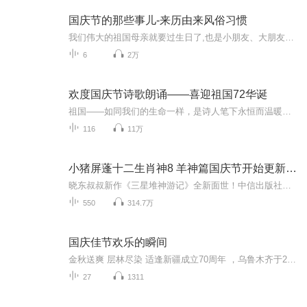
国庆节的那些事儿-来历由来风俗习惯
我们伟大的祖国母亲就要过生日了,也是小朋友、大朋友们最喜欢的“国庆小长假”或说“黄金周”还有说”国庆7天乐”的，说法真是不一而足。那么“国庆节”是怎么来的？自古以来国庆节怎么庆贺？新中国国庆节的来历，以及新中国国庆节的庆贺方式又有哪些呢？ ...
6
2万
欢度国庆节诗歌朗诵——喜迎祖国72华诞
祖国——如同我们的生命一样，是诗人笔下永恒而温暖的主题。在祖国72周年华诞来临之际，特创建这个诗歌朗诵专辑，诵读经典爱国篇章，和大家一起歌颂祖国，向国庆的献礼！祝愿伟大的祖国繁荣富强，祝愿大家国庆节快乐，度过平安快乐的黄金周假期！
116
11万
小猪屏蓬十二生肖神8 羊神篇国庆节开始更新啦！
晓东叔叔新作《三星堆神游记》全新面世！中信出版社出版！京东当当淘宝均有售！点蓝色字收听——《小猪屏蓬爆笑日记2024》《小猪屏蓬爆笑日记2》《小猪屏蓬爆笑日记1》让你笑得喘不上气！《我进故宫当富翁——小猪屏蓬故宫财商笔记》教你成为大富翁！《小...
550
314.7万
国庆佳节欢乐的瞬间
金秋送爽 层林尽染 适逢新疆成立70周年 ，乌鲁木齐于2025年9月23日迎来党中央和习大大带领的慰问团。新疆各族群众欢欣鼓舞，热烈欢迎。
27
1311