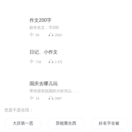
作文200字
姓作名文，字200
59
2563
日记、小作文
718
2.4万
国庆去哪儿玩
带你游览祖国的大好河山……
14
2687
您是不是在找：
大庆第一恶
异能重生西门庆
好名字全被别的作