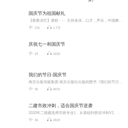
乐）
国庆节为祖国献礼
【蔡蔡演艺】课程﹣-﹣主持表演，口才，声乐，中国舞，民族舞。独特的小舞台，专业的录音棚，每一位同学都能成为优秀的小明星。独特的教学模式，轻松上课，快乐学习！知名主持人，舞蹈家，高级教师任职授课！江南总校：河沟街42号三楼 18545856430江北分校...
215
1.7万
庆祝七一和国庆节
24
1818
我们的节日-国庆节
南京出版传媒集团·南京出版社出版的图书《我们的节日》通过对中国节日文化和节日意义进行深度的挖掘，面向青少年群体构建独具特色的栏目内容，以此丰富春节、元宵节、清明节、端午节、七夕节、中秋节、重阳节等传统节日；六一节、教师节、国庆节等新兴节日的文化内涵和表现形式。促进青少年形成新的节日习俗，提升节日仪式感、认同感。音频作品由金陵朗读者联盟志愿者朗诵，南京音像出版社、金陵图书馆联合制作。
35
8076
二建市政冲刺，适合国庆节逆袭
2020年二级建造师市政专业1、从基础到密训冲刺V2、从精华课程到超压密押V3、0基础同步更新v4、持续更新到2020年考试V5、只要你跟着学让你一次稳拿证V6、渠道超压压题，超压三页纸等独家绝密压题!
36
2619