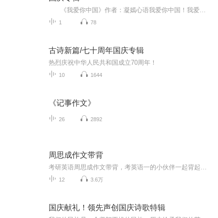
《我爱你中国》作者：凝嫣心语我爱你中国！我爱你春天蓬勃的秧苗；我爱你秋日金黄的硕果。我爱你中国！我爱你青松气质，我爱你红梅品格！我爱你家乡的甜蔗好像乳汁滋润着我的心窝。我爱你中国，我要把最美的歌儿献给你，我的母亲我的祖国。我爱你中国，我爱...
1
78
古诗新篇/七十周年国庆专辑
热烈庆祝中华人民共和国成立70周年！
10
1644
《记事作文》
26
2892
周思成作文带背
考研英语周思成作文带背，考英语一的小伙伴一起背起来吧！！！仅供学习参考
12
3.6万
国庆献礼！领先声创国庆诗歌特辑