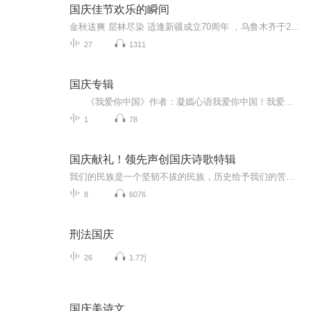
国庆佳节欢乐的瞬间
金秋送爽 层林尽染 适逢新疆成立70周年 ，乌鲁木齐于2025年9月23日迎来党中央和习大大带领的慰问团。新疆各族群众欢欣鼓舞，热烈欢迎。
27
1311
国庆专辑
《我爱你中国》作者：凝嫣心语我爱你中国！我爱你春天蓬勃的秧苗；我爱你秋日金黄的硕果。我爱你中国！我爱你青松气质，我爱你红梅品格！我爱你家乡的甜蔗好像乳汁滋润着我的心窝。我爱你中国，我要把最美的歌儿献给你，我的母亲我的祖国。我爱你中国，我爱...
1
78
国庆献礼！领先声创国庆诗歌特辑
我们的民族是一个坚韧不拔的民族，历史给予我们的苦难都变成了闪着金光的勋章！我们的国家是一个龙腾虎跃的国家，那条巨龙正以不可阻挡之势崛起于神奇的东方！------------------------------------------------值此祖国70周年华诞之际，领先声创以诗歌向祖国献礼！用我们的声音、用我们的热血、用我们的灵魂诵读经典爱国篇章，歌颂我们的祖国！永远繁荣富强！
8
6076
刑法国庆
26
1.7万
国庆美诗文