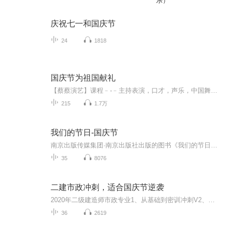
乐）
庆祝七一和国庆节
24
1818
国庆节为祖国献礼
【蔡蔡演艺】课程﹣-﹣主持表演，口才，声乐，中国舞，民族舞。独特的小舞台，专业的录音棚，每一位同学都能成为优秀的小明星。独特的教学模式，轻松上课，快乐学习！知名主持人，舞蹈家，高级教师任职授课！江南总校：河沟街42号三楼 18545856430江北分校...
215
1.7万
我们的节日-国庆节
南京出版传媒集团·南京出版社出版的图书《我们的节日》通过对中国节日文化和节日意义进行深度的挖掘，面向青少年群体构建独具特色的栏目内容，以此丰富春节、元宵节、清明节、端午节、七夕节、中秋节、重阳节等传统节日；六一节、教师节、国庆节等新兴节日的文化内涵和表现形式。促进青少年形成新的节日习俗，提升节日仪式感、认同感。音频作品由金陵朗读者联盟志愿者朗诵，南京音像出版社、金陵图书馆联合制作。
35
8076
二建市政冲刺，适合国庆节逆袭
2020年二级建造师市政专业1、从基础到密训冲刺V2、从精华课程到超压密押V3、0基础同步更新v4、持续更新到2020年考试V5、只要你跟着学让你一次稳拿证V6、渠道超压压题，超压三页纸等独家绝密压题!
36
2619