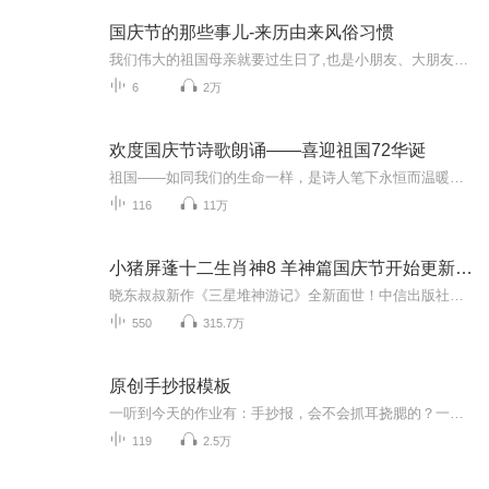
国庆节的那些事儿-来历由来风俗习惯
我们伟大的祖国母亲就要过生日了,也是小朋友、大朋友们最喜欢的“国庆小长假”或说“黄金周”还有说”国庆7天乐”的，说法真是不一而足。那么“国庆节”是怎么来的？自古以来国庆节怎么庆贺？新中国国庆节的来历，以及新中国国庆节的庆贺方式又有哪些呢？ ...
6
2万
欢度国庆节诗歌朗诵——喜迎祖国72华诞
祖国——如同我们的生命一样，是诗人笔下永恒而温暖的主题。在祖国72周年华诞来临之际，特创建这个诗歌朗诵专辑，诵读经典爱国篇章，和大家一起歌颂祖国，向国庆的献礼！祝愿伟大的祖国繁荣富强，祝愿大家国庆节快乐，度过平安快乐的黄金周假期！
116
11万
小猪屏蓬十二生肖神8 羊神篇国庆节开始更新啦！
晓东叔叔新作《三星堆神游记》全新面世！中信出版社出版！京东当当淘宝均有售！点蓝色字收听——《小猪屏蓬爆笑日记2024》《小猪屏蓬爆笑日记2》《小猪屏蓬爆笑日记1》让你笑得喘不上气！《我进故宫当富翁——小猪屏蓬故宫财商笔记》教你成为大富翁！《小...
550
315.7万
原创手抄报模板
一听到今天的作业有：手抄报，会不会抓耳挠腮的？一起来看看，总有您需要的模板在这里。
119
2.5万