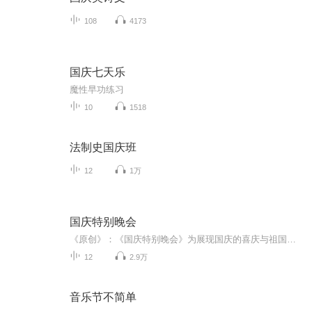
108
4173
国庆七天乐
魔性早功练习
10
1518
法制史国庆班
12
1万
国庆特别晚会
《原创》：《国庆特别晚会》为展现国庆的喜庆与祖国的深情我将以具体的场景切入从清晨升旗的庄严到街头巷尾的欢庆到历史与当下的交融，用优美的笔触传递对祖国的热爱与自豪！用诗歌和情感美文形式，歌颂祖国的繁荣富强，祝人民幸福安康！
12
2.9万
音乐节不简单