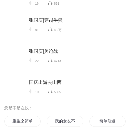
16
851
张国庆|穿越牛熊
91
4.2万
张国庆|舆论战
22
4713
国庆出游去山西
10
5805
您是不是在找：
重生之简单生活
我的女友不简单
简单修道