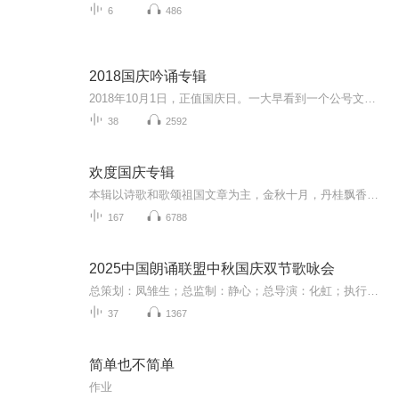
6
486
2018国庆吟诵专辑
2018年10月1日，正值国庆日。一大早看到一个公号文章，正是文天祥的《己卯十月一日至燕越五日罹狴犴有感而赋》。当然，彼十一非当今的十一。不过数字的巧合还是让人感触，今天拿来读一读，体味一番历史英杰的民族情怀，恰也当时。 根据诗题来看，这组诗是写于十月一日至十月五日之间，是文天祥被俘之后所作，这些诗作不仅有凛凛正气，更也能看的到他百端交集的复杂情感。另一首于右任先生的《望大陆》，微信公号有称《望乡》，一句“山之上国之殇”荡气回肠，一并兴起拿来读了一读。仓促间多有瑕疵...
38
2592
欢度国庆专辑
本辑以诗歌和歌颂祖国文章为主，金秋十月，丹桂飘香，在这个充满丰收喜悦的季节里，我们满怀激动和自豪，迎来了中华人民共和国76周年华诞。这不仅是一个庄重的纪念日，更是全体中华儿女共同欢庆的盛大的节日，承载着深厚的民族情感和历史意义.
167
6788
2025中国朗诵联盟中秋国庆双节歌咏会
总策划：凤雏生；总监制：静心；总导演：化虹；执行总监：莺子；执行导演：橙夏；主持人：静心、化虹、橙夏
37
1367
简单也不简单
作业