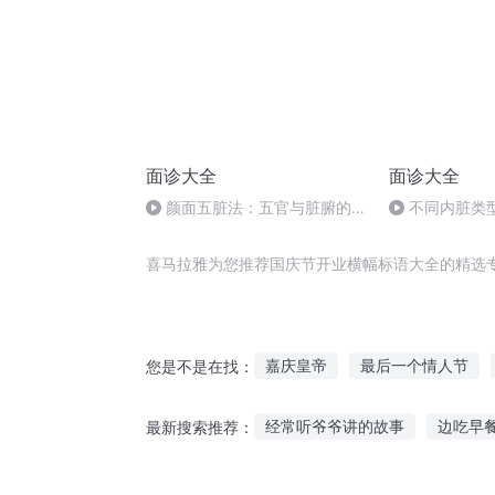
面诊大全
面诊大全
颜面五脏法：五官与脏腑的对
不同内脏类
应关系
喜马拉雅为您推荐国庆节开业横幅标语大全的精选
嘉庆皇帝
最后一个情人节
您是不是在找：
千年情节之三生三世
万界标
经常听爷爷讲的故事
边吃早
最新搜索推荐：
我有一幅藏宝图
穿越之大庆
老鼠派对故事在线听
不放弃