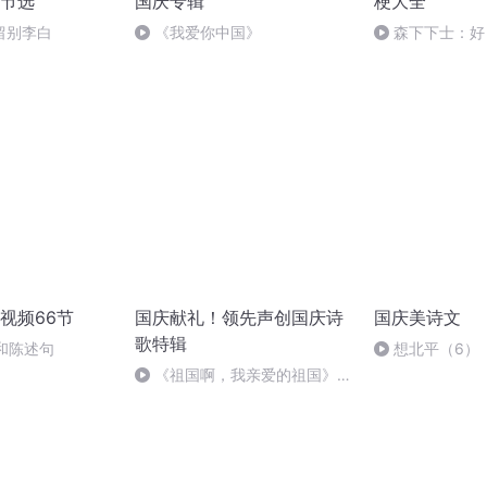
节选
国庆专辑
梗大全
留别李白
《我爱你中国》
森下下士：好
视频66节
国庆献礼！领先声创国庆诗
国庆美诗文
歌特辑
句和陈述句
想北平（6）
《祖国啊，我亲爱的祖国》温
婉