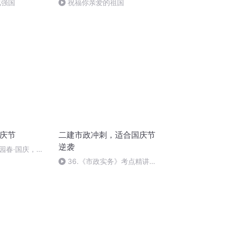
化强国
祝福你亲爱的祖国
国庆节
二建市政冲刺，适合国庆节
逆袭
园春·国庆，朗
36.《市政实务》考点精讲第
36节课_2020926212025