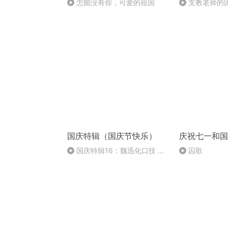
怎能没有你，可爱的祖国
支教老师的
国庆特辑（国庆节快乐）
庆祝七一和国
国庆特辑16：魏迅化口技 二
囚歌
胡 东方红+一般唱法和原生态