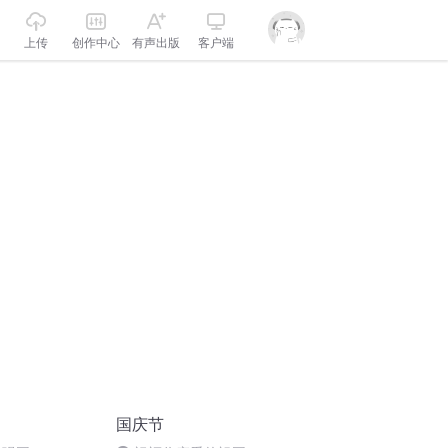
上传
创作中心
有声出版
客户端
国庆节