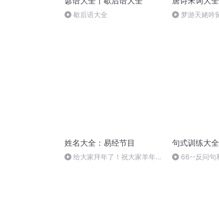
谚语大全丨歇后语大全
唐诗宋词大全
歇后语大全
梦游天姥吟
姓名大全：易经节目
句式训练大全
给大家拜年了！祝大家羊年吉
66--反问
祥！