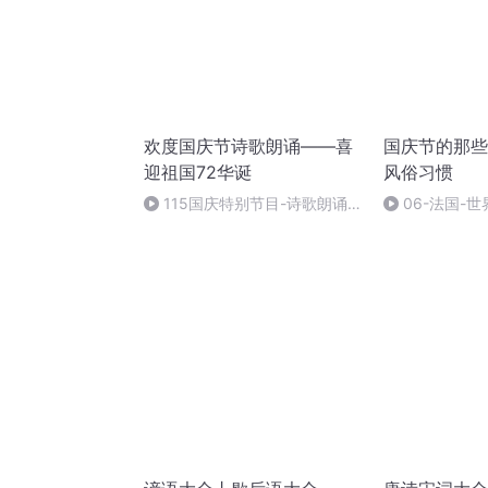
欢度国庆节诗歌朗诵——喜
国庆节的那些
迎祖国72华诞
风俗习惯
115国庆特别节目-诗歌朗诵-
06-法国-
中国梦
国庆节的那些