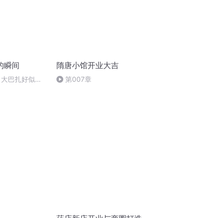
的瞬间
隋唐小馆开业大吉
 大巴扎好似温
第007章