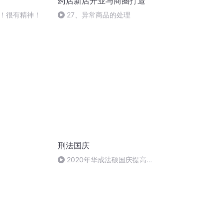
药店新店开业与商圈打造
！很有精神！
27、异常商品的处理
刑法国庆
2020年华成法硕国庆提高班
刑法陈 (26)