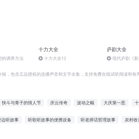
十力大全
庐剧大全
型的调养方法
十力大全12
现代庐剧《新
波、王小兰
专辑，包含正品授权的连播声音和文字全集，支持免费在线试听阅读和有声
快斗与青子的情人节
庆云传奇
波动之幅
大庆第一恶
十
记我都有
庆余年之长歌行
大庆皇太子
重生西门庆
重庆儿
餐边听故事
听歌听故事的便携设备
听老师话哲理故事
农村收
帝国
一人有庆
的老鼠听故事
女神育儿故事在线听
讲给老婆听的搞笑故事
心