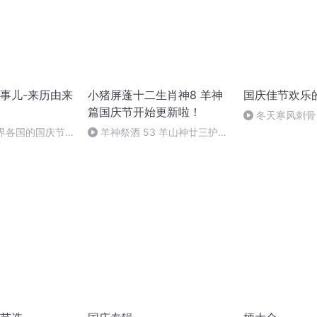
事儿-来历由来
小猪屏蓬十二生肖神8 羊神
国庆佳节欢乐
篇国庆节开始更新啦！
冬天寒风刺骨
暖的春天
世界各国的国庆节-
羊神祭酒 53 羊山神廿三护祭
事儿
坛 敬天地白泽做祭酒（4）