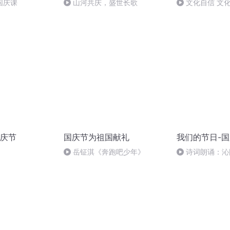
国庆课
山河共庆，盛世长歌
文化自信 文
庆节
国庆节为祖国献礼
我们的节日-
岳钲淇《奔跑吧少年》
诗词朗诵：沁
读者：张继军