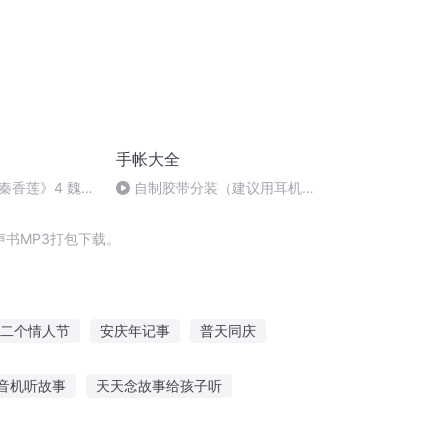
手帐大全
秦香莲》4 魏晓
自制胶带分装（建议用耳机观
看哦！）
书MP3打包下载。
二个情人节
安庆年记事
普天同庆
女
那年那月那时节
异能重生西门庆
音机听故事
天天念故事给孩子听
怡民谣故事在线听
听障康复小故事简短