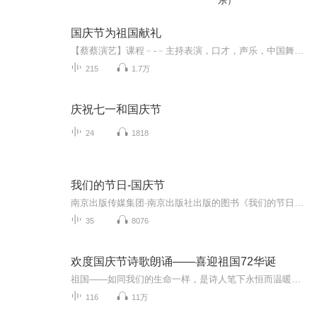
乐）
国庆节为祖国献礼
【蔡蔡演艺】课程﹣-﹣主持表演，口才，声乐，中国舞，民族舞。独特的小舞台，专业的录音棚，每一位同学都能成为优秀的小明星。独特的教学模式，轻松上课，快乐学习！知名主持人，舞蹈家，高级教师任职授课！江南总校：河沟街42号三楼 18545856430江北分校...
215
1.7万
庆祝七一和国庆节
24
1818
我们的节日-国庆节
南京出版传媒集团·南京出版社出版的图书《我们的节日》通过对中国节日文化和节日意义进行深度的挖掘，面向青少年群体构建独具特色的栏目内容，以此丰富春节、元宵节、清明节、端午节、七夕节、中秋节、重阳节等传统节日；六一节、教师节、国庆节等新兴节日的文化内涵和表现形式。促进青少年形成新的节日习俗，提升节日仪式感、认同感。音频作品由金陵朗读者联盟志愿者朗诵，南京音像出版社、金陵图书馆联合制作。
35
8076
欢度国庆节诗歌朗诵——喜迎祖国72华诞
祖国——如同我们的生命一样，是诗人笔下永恒而温暖的主题。在祖国72周年华诞来临之际，特创建这个诗歌朗诵专辑，诵读经典爱国篇章，和大家一起歌颂祖国，向国庆的献礼！祝愿伟大的祖国繁荣富强，祝愿大家国庆节快乐，度过平安快乐的黄金周假期！
116
11万