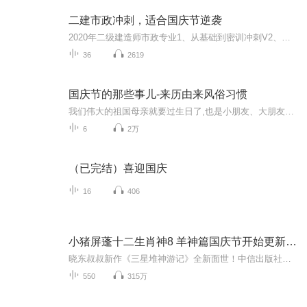
二建市政冲刺，适合国庆节逆袭
2020年二级建造师市政专业1、从基础到密训冲刺V2、从精华课程到超压密押V3、0基础同步更新v4、持续更新到2020年考试V5、只要你跟着学让你一次稳拿证V6、渠道超压压题，超压三页纸等独家绝密压题!
36
2619
国庆节的那些事儿-来历由来风俗习惯
我们伟大的祖国母亲就要过生日了,也是小朋友、大朋友们最喜欢的“国庆小长假”或说“黄金周”还有说”国庆7天乐”的，说法真是不一而足。那么“国庆节”是怎么来的？自古以来国庆节怎么庆贺？新中国国庆节的来历，以及新中国国庆节的庆贺方式又有哪些呢？ ...
6
2万
（已完结）喜迎国庆
16
406
小猪屏蓬十二生肖神8 羊神篇国庆节开始更新啦！
晓东叔叔新作《三星堆神游记》全新面世！中信出版社出版！京东当当淘宝均有售！点蓝色字收听——《小猪屏蓬爆笑日记2024》《小猪屏蓬爆笑日记2》《小猪屏蓬爆笑日记1》让你笑得喘不上气！《我进故宫当富翁——小猪屏蓬故宫财商笔记》教你成为大富翁！《小...
550
315万