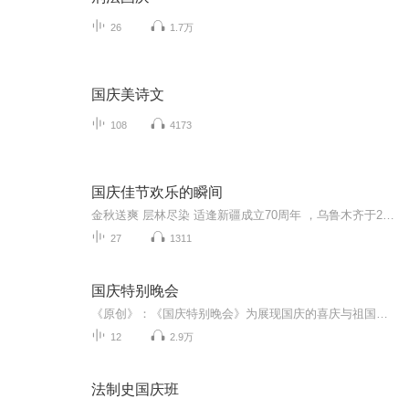
26
1.7万
国庆美诗文
108
4173
国庆佳节欢乐的瞬间
金秋送爽 层林尽染 适逢新疆成立70周年 ，乌鲁木齐于2025年9月23日迎来党中央和习大大带领的慰问团。新疆各族群众欢欣鼓舞，热烈欢迎。
27
1311
国庆特别晚会
《原创》：《国庆特别晚会》为展现国庆的喜庆与祖国的深情我将以具体的场景切入从清晨升旗的庄严到街头巷尾的欢庆到历史与当下的交融，用优美的笔触传递对祖国的热爱与自豪！用诗歌和情感美文形式，歌颂祖国的繁荣富强，祝人民幸福安康！
12
2.9万
法制史国庆班