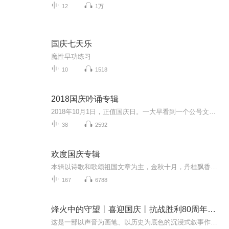
12
1万
国庆七天乐
魔性早功练习
10
1518
2018国庆吟诵专辑
2018年10月1日，正值国庆日。一大早看到一个公号文章，正是文天祥的《己卯十月一日至燕越五日罹狴犴有感而赋》。当然，彼十一非当今的十一。不过数字的巧合还是让人感触，今天拿来读一读，体味一番历史英杰的民族情怀，恰也当时。 根据诗题来看，这组诗是写于十月一日至十月五日之间，是文天祥被俘之后所作，这些诗作不仅有凛凛正气，更也能看的到他百端交集的复杂情感。另一首于右任先生的《望大陆》，微信公号有称《望乡》，一句“山之上国之殇”荡气回肠，一并兴起拿来读了一读。仓促间多有瑕疵...
38
2592
欢度国庆专辑
本辑以诗歌和歌颂祖国文章为主，金秋十月，丹桂飘香，在这个充满丰收喜悦的季节里，我们满怀激动和自豪，迎来了中华人民共和国76周年华诞。这不仅是一个庄重的纪念日，更是全体中华儿女共同欢庆的盛大的节日，承载着深厚的民族情感和历史意义.
167
6788
烽火中的守望丨喜迎国庆丨抗战胜利80周年丨广播剧
这是一部以声音为画笔、以历史为底色的沉浸式叙事作品，串联起1937年末南京城破后的烽火岁月与2025 年抗战胜利80周年的和平荣光，通过普通人的命运交织，复刻出中华民族在苦难中坚守、在抗争中前行的精神图谱。