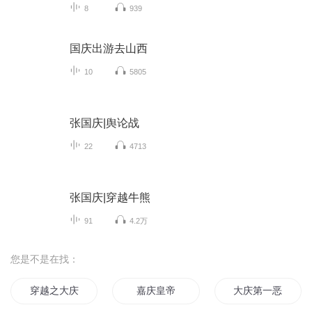
8
939
国庆出游去山西
10
5805
张国庆|舆论战
22
4713
张国庆|穿越牛熊
91
4.2万
您是不是在找：
穿越之大庆帝国
嘉庆皇帝
大庆第一恶