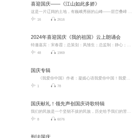
喜迎国庆——《江山如此多娇》
这是一片辽阔的土地，有巍峨秀丽的山峰——层峦叠嶂 ；这是一片广袤的土地，有奔流不息的江河——百折不回 ；这是一片富饶的土地，有波涛澎湃的大海——深邃无垠； 这是一片神奇的土地，千年运河、万里长城 。江山如此多娇，文明如此灿烂！这是我的祖国，瞰祖国大好河山，品中华人文之美！
16
2616
2024年喜迎国庆《我的祖国》云上朗诵会
特邀嘉宾：宋春霞；总策划：凤雏生；总监制：静心；总导演：化虹；执行总监：莺子；主持人：静心 化虹
48
1969
国庆专辑
《我爱你中国》作者：凝嫣心语我爱你中国！我爱你春天蓬勃的秧苗；我爱你秋日金黄的硕果。我爱你中国！我爱你青松气质，我爱你红梅品格！我爱你家乡的甜蔗好像乳汁滋润着我的心窝。我爱你中国，我要把最美的歌儿献给你，我的母亲我的祖国。我爱你中国，我爱...
1
78
国庆献礼！领先声创国庆诗歌特辑
我们的民族是一个坚韧不拔的民族，历史给予我们的苦难都变成了闪着金光的勋章！我们的国家是一个龙腾虎跃的国家，那条巨龙正以不可阻挡之势崛起于神奇的东方！------------------------------------------------值此祖国70周年华诞之际，领先声创以诗歌向祖国献礼！用我们的声音、用我们的热血、用我们的灵魂诵读经典爱国篇章，歌颂我们的祖国！永远繁荣富强！
8
6076
刑法国庆