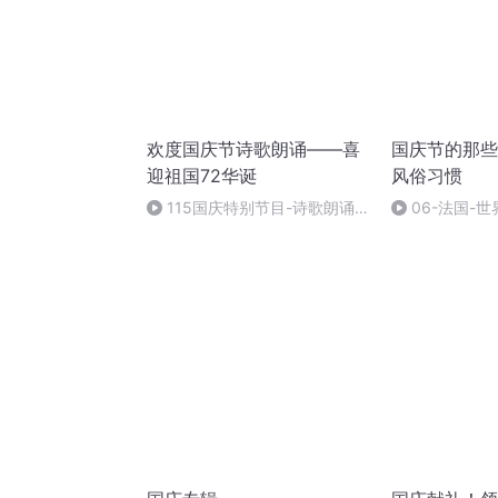
欢度国庆节诗歌朗诵——喜
国庆节的那些
迎祖国72华诞
风俗习惯
115国庆特别节目-诗歌朗诵-
06-法国-
中国梦
国庆节的那些