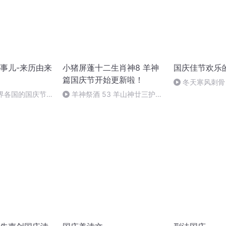
事儿-来历由来
小猪屏蓬十二生肖神8 羊神
国庆佳节欢乐
篇国庆节开始更新啦！
冬天寒风刺骨
暖的春天
世界各国的国庆节-
羊神祭酒 53 羊山神廿三护祭
事儿
坛 敬天地白泽做祭酒（4）