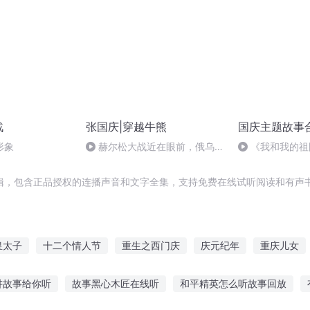
战
张国庆|穿越牛熊
国庆主题故事
形象
赫尔松大战近在眼前，俄乌冲
《我和我的祖
突的关键之战，将会如何发展？
辑，包含正品授权的连播声音和文字全集，支持免费在线试听阅读和有声书
皇太子
十二个情人节
重生之西门庆
庆元纪年
重庆儿女
那月那时节
快斗与青子的情人节
安庆年记事
庆余年之长歌行
讲故事给你听
故事黑心木匠在线听
和平精英怎么听故事回放
庆
庆阳成长手札
穿越之大庆帝国