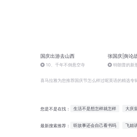
国庆出游去山西
张国庆|舆论
10、千年不倒悬空寺
特朗普的新
喜马拉雅为您推荐国庆节怎么样过呢英语的精选专
生活不是想怎样就怎样
大庆
您是不是在找：
庆云传奇
普天同庆
那年
听故事还会自己看书吗
飞姐
最新搜索推荐：
千年情节之三生三世
一人有