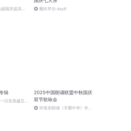
国庆七天乐
成法硕国庆提高班
魔性早功 day6
诵专辑
2025中国朗诵联盟中秋国庆
双节歌咏会
月一日至燕越五
赋》组律18首
宋维东朗诵《天耀中华》作
者：碑林路人