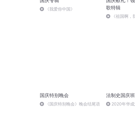
国庆专辑
国庆献礼！领
歌特辑
《我爱你中国》
《祖国啊，
婉
国庆特别晚会
法制史国庆班
《国庆特别晚会》晚会结尾语
2020年华
法制史马志冰 (1