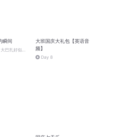
的瞬间
大班国庆大礼包【英语音
频】
 大巴扎好似温
Day 8