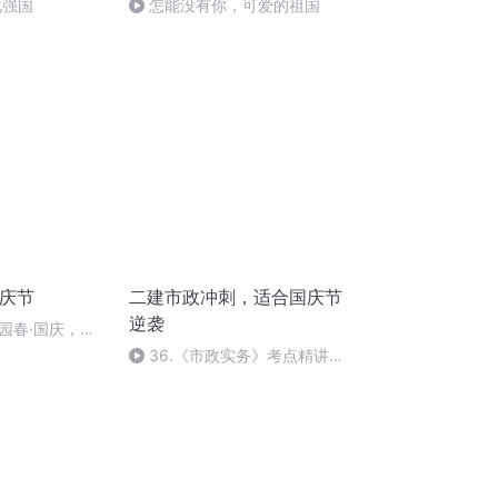
化强国
怎能没有你，可爱的祖国
国庆节
二建市政冲刺，适合国庆节
逆袭
园春·国庆，朗
36.《市政实务》考点精讲第
36节课_2020926212025