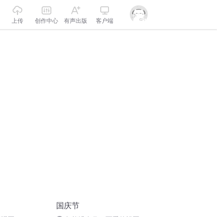
上传
创作中心
有声出版
客户端
国庆节