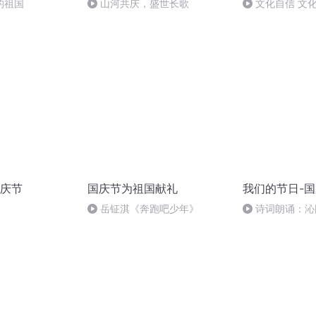
的祖国
山河共庆，盛世长歌
文化自信 文
庆节
国庆节为祖国献礼
我们的节日-
岳钲淇《奔跑吧少年》
诗词朗诵：沁
读者：张继军