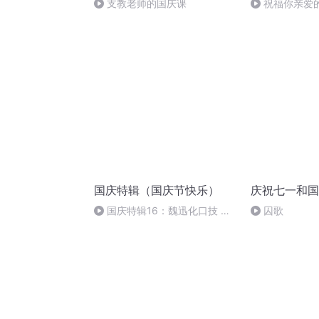
支教老师的国庆课
祝福你亲爱
国庆特辑（国庆节快乐）
庆祝七一和国
国庆特辑16：魏迅化口技 二
囚歌
胡 东方红+一般唱法和原生态