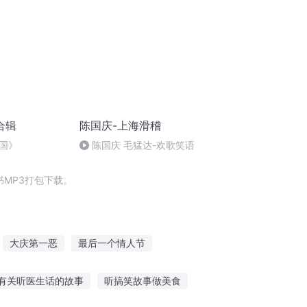
合辑
陈国庆-上海滑稽
国》
陈国庆 毛猛达-欢歌笑语
MP3打包下载。
大庆第一恶
最后一个情人节
异能重生西门庆
重生西门庆
有关听医生话的故事
听搞笑故事做美食