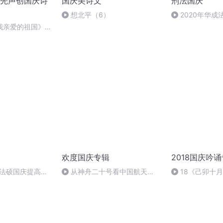
先声创国庆诗
国庆美诗文
刑法国庆
想北平（6）
2020年华
刑法陈 (26)
我亲爱的祖国》温
欢度国庆专辑
2018国庆吟
成法硕国庆提高班
从神舟二十号看中国航天
18《己卯十
2)
的“隐形实力”
日罹狴犴有感而
文天祥 自由吟诵