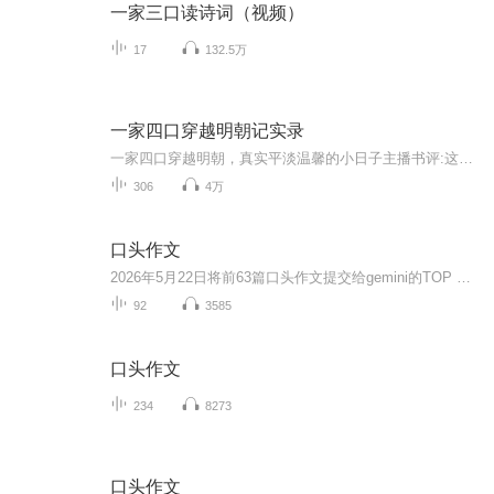
一家三口读诗词（视频）
17
132.5万
一家四口穿越明朝记实录
一家四口穿越明朝，真实平淡温馨的小日子主播书评:这本书作者写的非常用心，不像是小说更像是穿越纪录片，穿越文里的一股清流，可以为穿越梦者提供真实穿越之模板，非常推荐，我心里的经典之作！
306
4万
口头作文
2026年5月22日将前63篇口头作文提交给gemini的TOP 10评估结果：
92
3585
口头作文
234
8273
口头作文