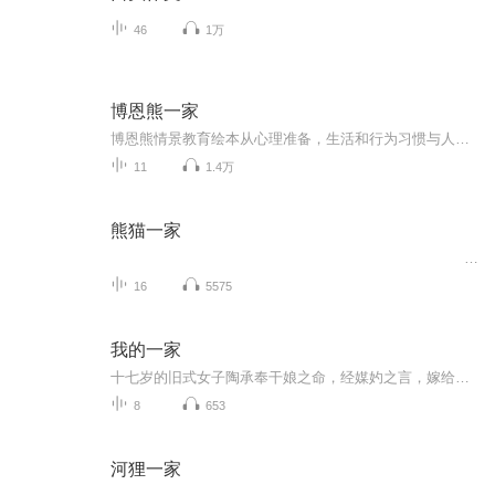
46
1万
博恩熊一家
博恩熊情景教育绘本从心理准备，生活和行为习惯与人相处等多个方面，营造了具体的情景体验。既能让孩子认识即将或正在经历的学校生活，缓解焦虑，又能学到人际交往规则，树立自信，帮孩子顺利迈出走向社会的第一步
11
1.4万
熊猫一家
...
16
5575
我的一家
十七岁的旧式女子陶承奉干娘之命，经媒妁之言，嫁给了从未见过面因重病等结婚冲喜的长沙第一师范学生欧阳梅生。一家人始终跟随着共产党，不畏艰难，勇往直前。
8
653
河狸一家