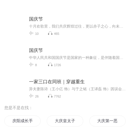
国庆节
十月欢歌里，我们共庆辉煌过往，更以赤子之心，向未来书写滚烫的誓言——这盛世，值得我们以热爱相拥。
10
465
国庆节
中华人民共和国国庆节是国家的一种象征，是伴随着国家的出现而出现的。让我们用诗歌朗诵歌颂祖国的繁荣富强，国泰民安。
8
1726
一家三口在同班｜穿越重生
异夫妻陈诗（王小亿 饰）与于之铭（王译磊 饰）因误会分开后重返十八岁，意外与儿子陈安生（张翅 饰）成为同班同学。昔日威严父母变同龄同学，叛逆儿子毫不知情，三人被迫共享高三课堂、一起刷题备考，身份错位引发连环爆笑乌龙。儿子对 “新同学” 母亲心...
26
7762
您是不是在找：
庆阳成长手札
大庆皇太子
大庆第一恶