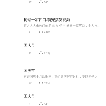
17
540
柯铭一家四口/萌宠搞笑视频
官方大大求热门哈尼 南方 悟空 卷卷一家五口，主人与动物的搞笑视频
6
1469
国庆节
11
2.1万
国庆节
喜迎国庆十月欢歌里，我们共庆辉煌过往，更以赤子之心，向未来书写滚烫的誓言——这盛世，值得我们以热爱相拥。
20
4542
国庆节
3
543