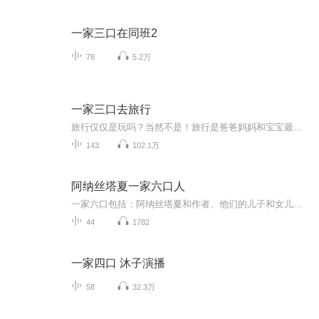
一家三口在同班2
78
5.2万
一家三口去旅行
旅行仅仅是玩吗？当然不是！旅行是爸爸妈妈和宝宝最亲密的相处时光，是小朋友认识未知世界的奇妙过程。宝贝，爸爸妈妈愿意陪着你读万卷书，行万里路！
143
102.1万
阿纳丝塔夏一家六口人
一家六口包括：阿纳丝塔夏和作者、他们的儿子和女儿、爷爷和曾祖父，都在户外与各种动植物一起快乐地生活。
44
1782
一家四口 沐子演播
58
32.3万