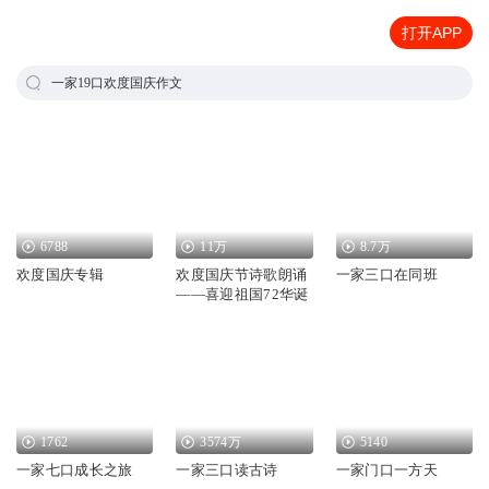
打开APP
一家19口欢度国庆作文
6788
11万
8.7万
欢度国庆专辑
欢度国庆节诗歌朗诵
一家三口在同班
——喜迎祖国72华诞
1762
3574万
5140
一家七口成长之旅
一家三口读古诗
一家门口一方天