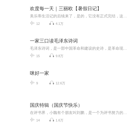
欢度每一天｜三丽欧【暑假日记】
美乐蒂生活记的后续来了，是的，它没有正式完结，这个后续讲的是：美乐蒂他们在暑假里的真实事件，虽然人物是虚拟的，但故事的真永远第一！希望大家在假期看到更好的我们！
12
4.1万
一家三口读毛泽东诗词
毛泽东诗词，是一部中国革命和建设的史诗，是革命现实主义与革命浪漫主义相结合的艺术典范。让我们走进那段历史，一起品读，一起感受。
15
9.8万
咪好一家
9
12.6万
国庆特辑（国庆节快乐）
在评书界，小魏有个朋友叫刘鹏，是一个为评书努力的小伙子。在2021年国庆期间，他想弄个特辑，便烦劳我给他录个爱国题材的评书小段儿。这种事情，不是特殊情况，小魏一般不会拒绝，也就给其录了一个《鲁迅踢鬼》，等他传完，我再传到我的专辑里。另外，小...
14
1.6万