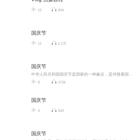
12
934
国庆节
11
2.1万
国庆节
中华人民共和国国庆节是国家的一种象征，是伴随着国家的出现而出现的。让我们用诗歌朗诵歌颂祖国的繁荣富强，国泰民安。
8
1726
国庆节
3
543
国庆节