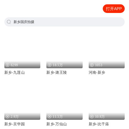
打开APP
新乡国庆拍摄
8299
18.5万
1053
新乡-九莲山
新乡-潞王陵
河南-新乡
2.9万
11.5万
10.8万
新乡-京华园
新乡-万仙山
新乡-比干庙