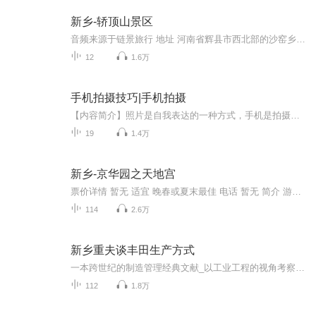
新乡-轿顶山景区
音频来源于链景旅行 地址 河南省辉县市西北部的沙窑乡小井村 票价描述 暂无 开放时间 暂无 乘车信息 暂无
12
1.6万
手机拍摄技巧|手机拍摄
【内容简介】照片是自我表达的一种方式，手机是拍摄照片最方便的工具，想拍出富含美感的照片，需要了解摄影的基础理论，并熟练掌握手机相机的操作方法。本书从基础的构图和光线讲起，结合人物、动物、花卉、食物、风景等场景，进一步讲解它们在具体拍摄时...
19
1.4万
新乡-京华园之天地宫
票价详情 暂无 适宜 晚春或夏末最佳 电话 暂无 简介 游客您好，江山代有才人出，各领风骚数百年。在这中原名人馆分别用青石和汉白玉雕刻着三十九位中原名人，按照历史发展的顺序从商王朝的姜子牙一直排列到明末清初的民族英雄史可法，现在咱们就开启一段时...
114
2.6万
新乡重夫谈丰田生产方式
一本跨世纪的制造管理经典文献_以工业工程的视角考察丰田生产方式丰田80年来所依赖的体系是丰田生产系统 （TPS），它是丰田按照工业工程专业以及企业面临的诸多挑战，不断从错误中学习，并累积的知识与经验。丰田生产方式的强大盈利能力和自我不断优化改善...
112
1.8万