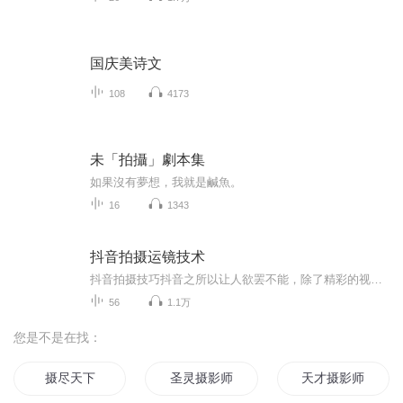
国庆美诗文
108
4173
未「拍攝」劇本集
如果沒有夢想，我就是鹹魚。
16
1343
抖音拍摄运镜技术
抖音拍摄技巧抖音之所以让人欲罢不能，除了精彩的视频内容之外，媲美电影的各种专业视频拍摄效果，也是吸引5亿抖友为之疯狂的原因之一。但是，对于非专业视频制作人士来说，想要用手机拍摄出媲美摄像机拍摄质量、媲美微电影视频呈现效果的视频，需要正确的硬件和过硬的拍摄技法，来提高视频的质量。今天来给大家说说普通人，一部手机如何拍出高逼格、吸引人的手机短视频。不管你是想提高朋友圈小视频的点赞数，还是想让自己拍摄的短视频上热门，这份手机拍摄技巧都能让你如虎添翼。
56
1.1万
您是不是在找：
摄尽天下
圣灵摄影师
天才摄影师