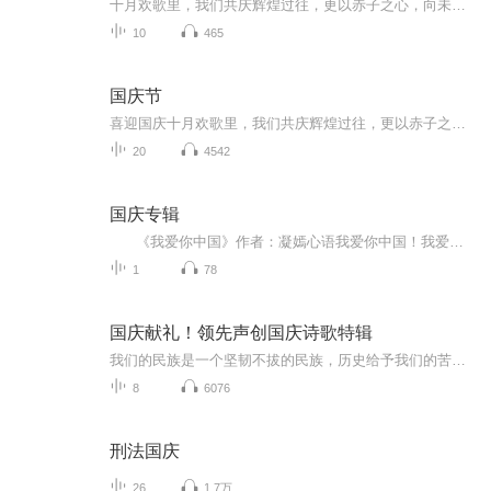
十月欢歌里，我们共庆辉煌过往，更以赤子之心，向未来书写滚烫的誓言——这盛世，值得我们以热爱相拥。
10
465
国庆节
喜迎国庆十月欢歌里，我们共庆辉煌过往，更以赤子之心，向未来书写滚烫的誓言——这盛世，值得我们以热爱相拥。
20
4542
国庆专辑
《我爱你中国》作者：凝嫣心语我爱你中国！我爱你春天蓬勃的秧苗；我爱你秋日金黄的硕果。我爱你中国！我爱你青松气质，我爱你红梅品格！我爱你家乡的甜蔗好像乳汁滋润着我的心窝。我爱你中国，我要把最美的歌儿献给你，我的母亲我的祖国。我爱你中国，我爱...
1
78
国庆献礼！领先声创国庆诗歌特辑
我们的民族是一个坚韧不拔的民族，历史给予我们的苦难都变成了闪着金光的勋章！我们的国家是一个龙腾虎跃的国家，那条巨龙正以不可阻挡之势崛起于神奇的东方！------------------------------------------------值此祖国70周年华诞之际，领先声创以诗歌向祖国献礼！用我们的声音、用我们的热血、用我们的灵魂诵读经典爱国篇章，歌颂我们的祖国！永远繁荣富强！
8
6076
刑法国庆
26
1.7万