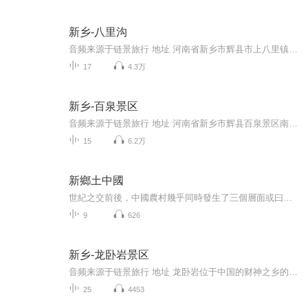
新乡-八里沟
音频来源于链景旅行 地址 河南省新乡市辉县市上八里镇松树坪村 票价描述 暂无 开放时间 08：00—17:00 乘车信息 自驾游线路郑州：郑州-新乡-辉县-八里沟石家庄方向：石家庄上京珠高速-卫辉下-辉县-八里沟景区太原方向：太原上太长高速-晋城，转焦晋高速到...
17
4.3万
新乡-百泉景区
音频来源于链景旅行 地址 河南省新乡市辉县百泉景区南华门西侧 票价描述 30元 开放时间 8:30 - 18:00 乘车信息 景区路线：1、自驾路线走京港澳高速——晋新高速——229省道——辉县市百泉景区走长济高速——新乡西/辉县出口——百泉景区2、乘车路线新乡汽...
15
6.2万
新鄉土中國
世紀之交前後，中國農村幾乎同時發生了三個層面或曰三個維度的巨變：一、2006年國家取消了延續千余年的農業稅，導致國家與農民和農村之間基本結構性關係的巨變;二、在革命運動和市場經濟雙重衝擊之下，構成農村內生秩序基礎的社會基礎結構快速解體，引發農...
9
626
新乡-龙卧岩景区
音频来源于链景旅行 地址 龙卧岩位于中国的财神之乡的狮豹头乡境内 票价描述 暂无 开放时间 全天 乘车信息 新乡市区出发——新中大道——107国道（约6公里）——S226省道 至安阳公路界（约30公里）左转约900米后右转到达龙卧岩景区。或者一键导航龙卧岩景...
25
4453