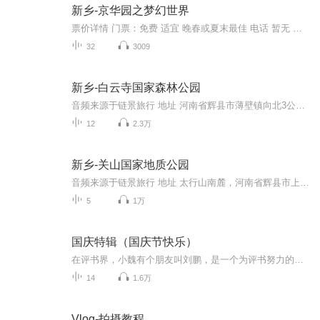
新乡-京华园之梦幻世界
票价详情 门票：免费 适宜 晚春或夏末最佳 电话 暂无 简介 游客朋友，这是一处神奇的景点，它会将您带离真切的人间世界，体验一次生死的轮回。欢迎您游览梦幻世界！这里就是鬼文化世界。人世间本无鬼，它只是由活人臆想中的产物，也是古代劳动人民借以表达...
32
3009
新乡-白云寺国家森林公园
音频来源于链景旅行 地址 河南省辉县市薄壁镇向北3公里 票价描述 儿童身高1.2米以下免票；军官持军官证免票；残疾人持残疾证免票；记者持记者证免票；70岁以上的老人（含70岁）持有效证件免票。儿童身高1.2-1.5米之间购儿童票10元/人；60-69岁之间的老人持...
12
2.3万
新乡-关山国家地质公园
音频来源于链景旅行 地址 太行山南麓，河南省辉县市上八里镇境内 票价描述 1.2米以下儿童免票；70岁以上老人凭相关证件免费；现役军人持军官证免票；身高1.2-1.4米购儿童票；凭身份证60-70岁之间购半票 开放时间 8:00-18:00 乘车信息 自驾车：107国道-新乡...
5
1万
国庆特辑（国庆节快乐）
在评书界，小魏有个朋友叫刘鹏，是一个为评书努力的小伙子。在2021年国庆期间，他想弄个特辑，便烦劳我给他录个爱国题材的评书小段儿。这种事情，不是特殊情况，小魏一般不会拒绝，也就给其录了一个《鲁迅踢鬼》，等他传完，我再传到我的专辑里。另外，小...
14
1.6万
Vlog-拍摄教程