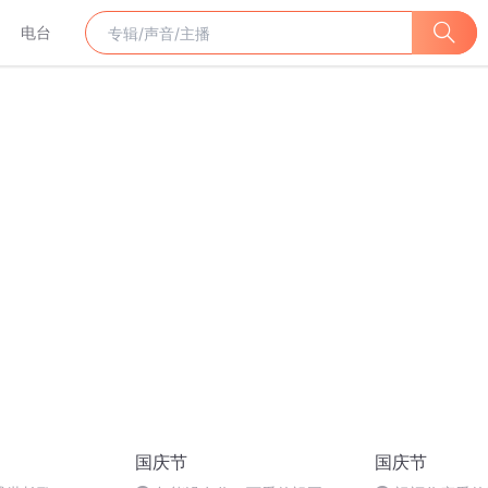
电台
国庆节
国庆节