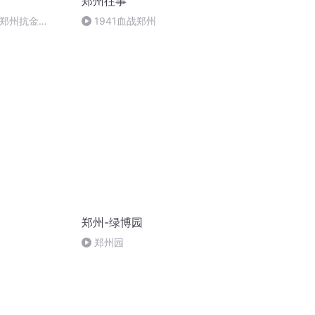
郑州往事
飞郑州抗金
1941血战郑州
郑州-绿博园
郑州园