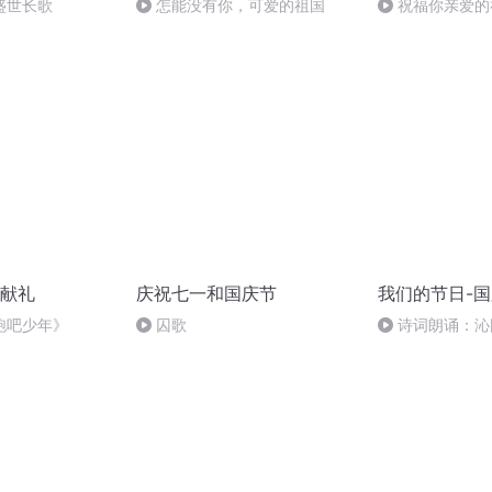
盛世长歌
怎能没有你，可爱的祖国
祝福你亲爱的
献礼
庆祝七一和国庆节
我们的节日-
跑吧少年》
囚歌
诗词朗诵：沁
读者：张继军