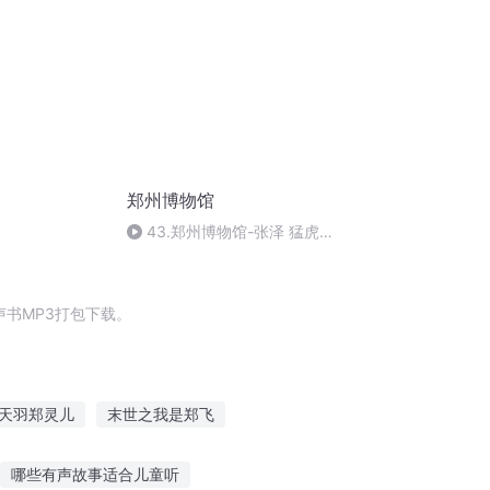
郑州博物馆
43.郑州博物馆-张泽 猛虎黑
竹图轴
书MP3打包下载。
天羽郑灵儿
末世之我是郑飞
太子
庆云传奇
重庆儿女
哪些有声故事适合儿童听