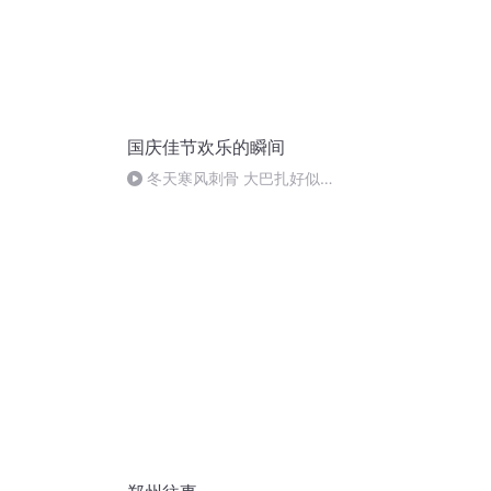
国庆佳节欢乐的瞬间
冬天寒风刺骨 大巴扎好似温
暖的春天