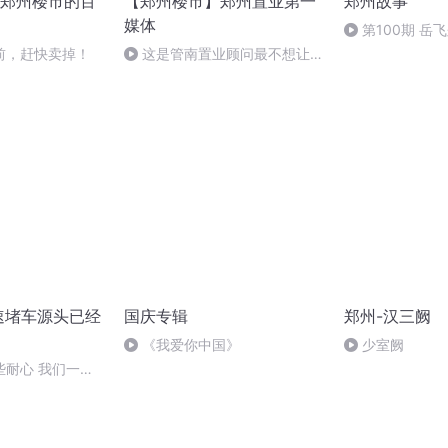
郑州楼市的百
【郑州楼市】郑州置业第一
郑州故事
媒体
第100期 岳
（下）
前，赶快卖掉！
这是管南置业顾问最不想让你
知道的秘密！看完省10万！
速堵车源头已经
国庆专辑
郑州-汉三阙
《我爱你中国》
少室阙
些耐心 我们一定