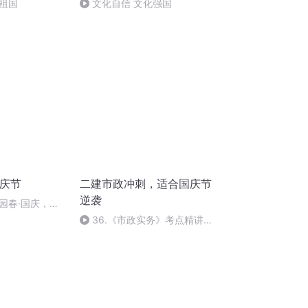
祖国
文化自信 文化强国
国庆节
二建市政冲刺，适合国庆节
逆袭
园春·国庆，朗
36.《市政实务》考点精讲第
36节课_2020926212025