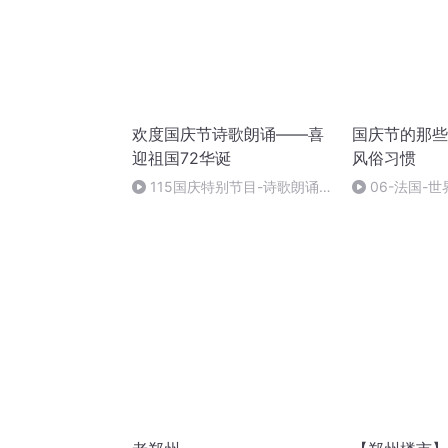
欢度国庆节诗歌朗诵——喜
国庆节的那些
迎祖国72华诞
风俗习惯
115国庆特别节目-诗歌朗诵-
06-法国-
中国梦
国庆节的那些