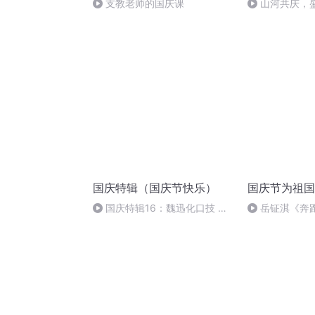
支教老师的国庆课
山河共庆，
国庆特辑（国庆节快乐）
国庆节为祖国
国庆特辑16：魏迅化口技 二
岳钲淇《奔
胡 东方红+一般唱法和原生态