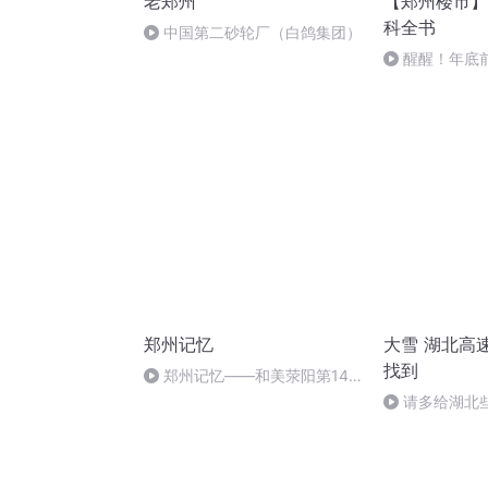
老郑州
【郑州楼市】
科全书
中国第二砂轮厂（白鸽集团）
醒醒！年底
郑州记忆
大雪 湖北高
找到
郑州记忆——和美荥阳第14
集：“听见•和美荥阳” 广播诗会
请多给湖北
行