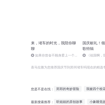
来，堵车的时光，我陪你聊
国庆献礼！领
聊
歌特辑
如果你曾奋不顾身爱上一个人
《祖国啊，
（节选）
婉
喜马拉雅为您推荐国庆节到郑州堵车吗现在的精选
郑郑的奇妙冒险
我被四个校
您是不是在找：
重生之我是郑容和
郑宇云梦
听姐姐的原创故事
小象睡觉
最新搜索推荐：