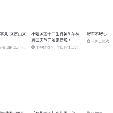
事儿-来历由来
小猪屏蓬十二生肖神8 羊神
堵车不堵心
篇国庆节开始更新啦！
带你去拍戏
世界各国的国庆节-
羊神祭酒 53 羊山神廿三护祭
事儿
坛 敬天地白泽做祭酒（4）