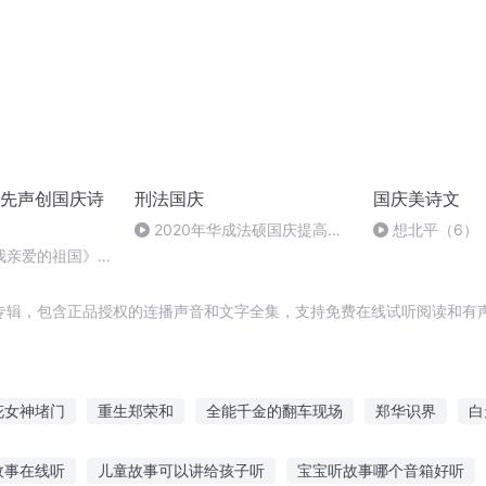
先声创国庆诗
刑法国庆
国庆美诗文
2020年华成法硕国庆提高班
想北平（6）
刑法陈 (26)
我亲爱的祖国》温
专辑，包含正品授权的连播声音和文字全集，支持免费在线试听阅读和有声
花女神堵门
重生郑荣和
全能千金的翻车现场
郑华识界
白
夫君堵上门
重生之郑容和
我在郑州城中村的生活
大庆皇
故事在线听
儿童故事可以讲给孩子听
宝宝听故事哪个音箱好听