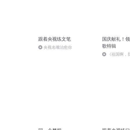
跟着央视练文笔
国庆献礼！领
歌特辑
央视名嘴治愈你
《祖国啊，
婉