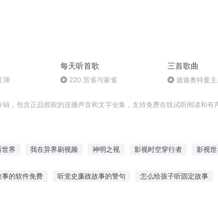
每天听首歌
三首歌曲
江湖
220.宫雀与家雀
迪迦奥特曼主
专辑，包含正品授权的连播声音和文字全集，支持免费在线试听阅读和有声
看世界
我在异界刷视频
神明之视
影视时空穿行者
影视世
影视成神路
青春视界
在影视世界的日子
无视天下
发个
故事的软件免费
听党史廉政故事的警句
怎么给孩子听固定故事
里的视频博主
视界视界
纣王宠妲己
听什么歌感觉有故事
听故事的声音是什么
听伤欲