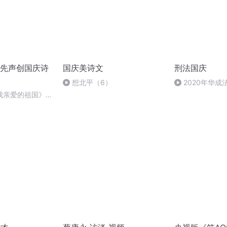
先声创国庆诗
国庆美诗文
刑法国庆
想北平（6）
2020年华
刑法陈 (26)
我亲爱的祖国》温