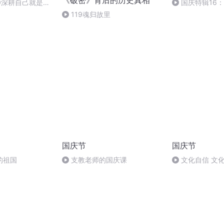
《破密》背后的历史真相
0深耕自己就是最
国庆特辑16
胡 东方红+一般
119魂归故里
国庆节
国庆节
的祖国
支教老师的国庆课
文化自信 文