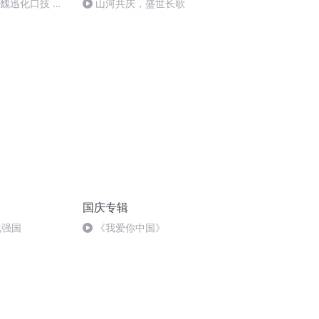
：魏迅化口技 二
山河共庆，盛世长歌
唱法和原生态
国庆专辑
化强国
《我爱你中国》