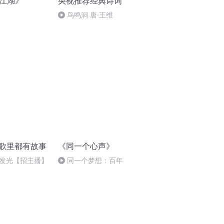
O江湖》
央视推荐经典诗词
鸟鸣涧 唐·王维
首歌里都有故事
《同一个心声》
发光【招主播】
同一个梦想：百年