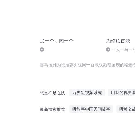
另一个，同一个
为你读首歌
一人一马一
喜马拉雅为您推荐央视同一首歌视频蔡国庆的精选
万界短视频系统
用我的视界
您是不是在找：
影视世界当首富
超能影视
听故事中国民间故事
听英文
最新搜索推荐：
真视之界
影视新星
美漫
听革命历史故事讲座
听故事