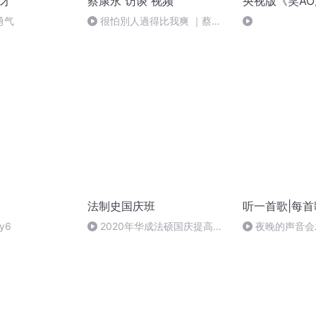
才
蔡康永 访谈 视频
央视版《笑A
勇气
很怕別人過得比我爽 ｜蔡康
永
法制史国庆班
听一首歌|每
y6
2020年华成法硕国庆提高班
夜晚的声音会
法制史马志冰 (12)