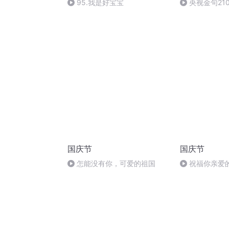
95.我是好宝宝
央视金句21
大的远见
国庆节
国庆节
怎能没有你，可爱的祖国
祝福你亲爱