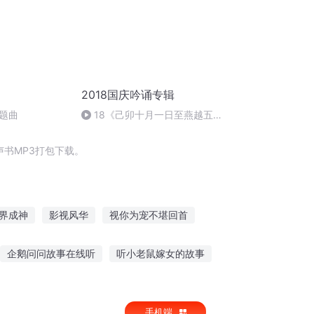
2018国庆吟诵专辑
题曲
18《己卯十月一日至燕越五
日罹狴犴有感而赋》组律18首
文天祥 自由吟诵
书MP3打包下载。
界成神
影视风华
视你为宠不堪回首
视频到异界
视频博主的自我修养
企鹅问问故事在线听
听小老鼠嫁女的故事
的人讲故事
幼儿语音故事在线连听
手机端