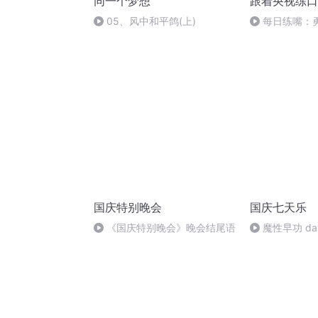
同一个梦想
跟着央视练口
05、风中和平鸽(上)
每日练嘴：
国庆特别晚会
国庆七天乐
《国庆特别晚会》晚会结尾语
魔性早功 da