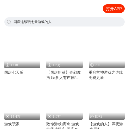
打开APP
国庆连续玩七天游戏的人
1518
1.6万
702
国庆七天乐
【国庆钜献】奇幻魔
重启主神游戏之连续
法师/多人有声剧/国
免费更新
庆爆更七天乐
14.4万
1.5万
8072
游戏玩家
致命游戏|离奇|游戏
【游戏的人】深夜游