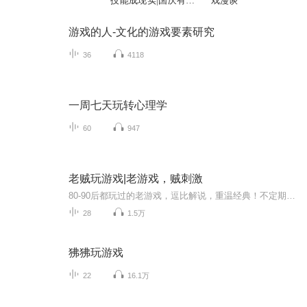
技能成现实|国庆有声
戏漫谈
演播
游戏的人-文化的游戏要素研究
36
4118
一周七天玩转心理学
60
947
老贼玩游戏|老游戏，贼刺激
80-90后都玩过的老游戏，逗比解说，重温经典！不定期更新~
28
1.5万
狒狒玩游戏
22
16.1万