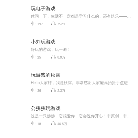
玩电子游戏
休闲一下，生活不一定都是学习什么的，还有娱乐——当然也有一个度。大家平时喜欢玩什么了？中国象棋、我的世界、和平精英、王者荣耀……快去在评论下方与我激情讨论吧！
197
7529
小刘玩游戏
好玩的游戏，玩一遍！
25
8.9万
玩游戏的秋露
Hello大家好，我是秋露。非常感谢大家能高抬贵手点进了这个专辑～前几集是我在网上搜索的秀儿游戏解说，自己玩的游戏在后面哈 我是秋露，记得关注～
36
2.3万
公狒狒玩游戏
这是一只狒狒，它很爱你，它会逗你开心！非原创，非恶意搬运，不喜勿喷
18
40.5万