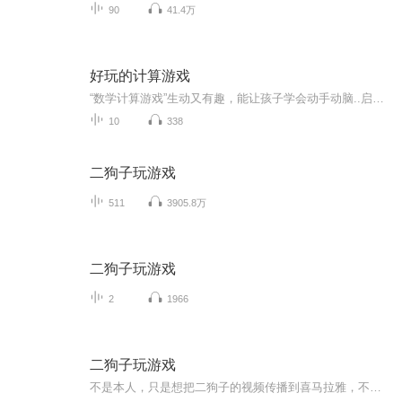
90
41.4万
好玩的计算游戏
“数学计算游戏”生动又有趣，能让孩子学会动手动脑..启发思维..激发学习兴趣..训练计算速度。是孩子们喜欢的学数学方式！一起来听吧——请关注主播“妈·宝一起学”，收听更多数学游戏故事——
10
338
二狗子玩游戏
511
3905.8万
二狗子玩游戏
2
1966
二狗子玩游戏
不是本人，只是想把二狗子的视频传播到喜马拉雅，不是盗取视频，不是按集录的，望大家谅解"基本可以做到每天更两集（特殊情况除外）"