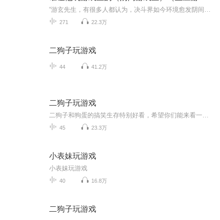
“游玄先生，有很多人都认为，决斗界如今环境愈发阴间，重坑自闭主流盛行，都是作为新一代决斗王的您带歪的风气。对这个说法您怎么看？”有记者在采访时问道。“毁谤啊！纯熟毁谤！”游玄对这种说法表示很愤怒。“凭什么说是我带歪的？”“决斗本来就是这...
271
22.3万
二狗子玩游戏
44
41.2万
二狗子玩游戏
二狗子和狗蛋的搞笑生存特别好看，希望你们能来看一看，里面包括二狗子的生存，二狗子玩地图，二狗子恐怖生存等
45
23.3万
小表妹玩游戏
小表妹玩游戏
40
16.8万
二狗子玩游戏