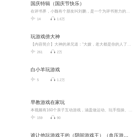
国庆特辑（国庆节快乐）
在评书界，小魏有个朋友叫刘鹏，是一个为评书努力的小伙子。在2021年国庆期间，他想弄个特辑，便烦劳我给他录个爱国题材的评书小段儿。这种事情，不是特殊情况，小魏一般不会拒绝，也就给其录了一个《鲁迅踢鬼》，等他传完，我再传到我的专辑里。另外，小...
14
1.6万
玩游戏傍大神
【内容简介】大神的弟兄道：“大嫂，老大都是你的人了，你可不能这样不认帐啊。” 月月怒吼道：“我只是摸一下而已……虽然手感还不错……可是绝对绝对没有吃掉！！！” 大神危险的笑道：“你真的觉得没有对我负责的需要？” 现在到底是我傍了大神还是大神...
261
2万
白小羊玩游戏
5
1.2万
早教游戏在家玩
本视频有160个亲子互动游戏，涵盖做运动、玩手指操、唱儿歌、涂鸦、折纸等游戏，让父母不花冤枉钱，在家就能给宝宝做早教、做评估，在游戏中和孩子建立更加亲密的关系，培养聪明宝宝。在宝贝人生关键的前三年，需要爸爸的参与，在设计游戏时，专门对爸爸妈...
159
90
谁让他玩游戏王的（阴间游戏王）（血压游戏王）