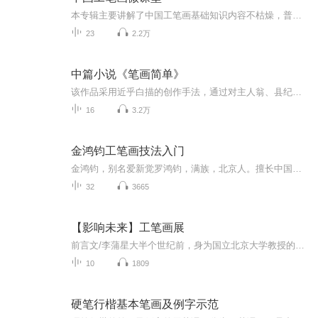
本专辑主要讲解了中国工笔画基础知识内容不枯燥，普及简单易懂的小常识零基础或者对工笔画感兴趣的朋友可以快速了解，适合全年龄段～用零碎时间就可以了解和掌握中国工笔画的基本内容。每天几分钟，不仅可以了解学习画画小常识，还能了解中国的传统文化。...
23
2.2万
中篇小说《笔画简单》
该作品采用近乎白描的创作手法，通过对主人翁、县纪委书记肖瑞溪极具戏剧性的典型人物刻画，向人们展示了一位非常正义、非常敬业，同时在普通人看来也非常各色的纪检干部形象。 作品的主线一开始就非常扑朔迷离，矛盾纠葛错综复杂，让人欲罢不能。作品从肖瑞溪受到上一级纪委的调查起笔，一步一步展开里面的人物、事件冲突。表面上看是肖瑞溪从一封匿名信寻找到蛛丝马迹，从而将他和江滨大酒店老板林根福的矛盾推到了前台，事件的起因是该酒店一位叫李梅的员工“意外跳楼自杀”。作为局外人的县纪委书记肖瑞溪完全没有必要自寻烦恼往里撞，但就是那一封匿名信所透露出的疑点使肖瑞溪感觉到了自己作为一个纪检干部肩上的责任。正当他觉得想把“目前状况，需要了解一下”，这时有人在他身后捅给他致命的一刀。肖瑞溪抛开了过往办案的程序和惯常做法，以大无畏的胆识逐步引导对手最终暴露，揭开了“李梅意外跳楼”这一事件的真相…… 使人们有了一种“不管邪-恶多么猖狂，正义最终必将战胜邪-恶”的可贵信念；更让我们深刻地认识到“反腐倡廉”工作是多么的任重道远。
16
3.2万
金鸿钧工笔画技法入门
金鸿钧，别名爱新觉罗鸿钧，满族，北京人。擅长中国画，1962年毕业于中央美术学院中国画系花鸟画科，并留校任教。历任教授、花鸟画室主任，兼任中国文联牡丹书画艺术委员会副会长、北京市工笔重彩画会副会长。作品《生生不已》、《榕根》、《石壁榕根》、...
32
3665
【影响未来】工笔画展
前言文/李蒲星大半个世纪前，身为国立北京大学教授的胡适之先生语重心长地诫勉热血沸腾的青年学子：你争得一个自己的自由，就是争得一分国家的自由。三十多年前，吾师高尔泰先生大声疾呼：美是自由的象征。如是之故，对艺术家而言，你的作品有一点点新意，就是为自己争得些微自由的证据。点点新意的积累，渐渐形成独立特行的自我，就此成为自由的艺术家，你的创造就能唤醒社会的美感。最广义的中国画，不仅是中国文明的组成部分，更是民族文明的浓缩和象征。所以，中国画的终极价值与中国文明价...
10
1809
硬笔行楷基本笔画及例字示范