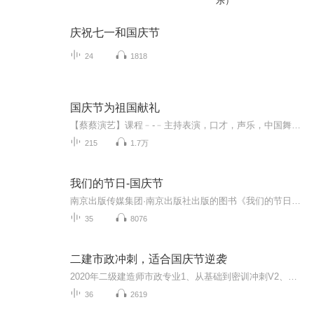
乐）
庆祝七一和国庆节
24
1818
国庆节为祖国献礼
【蔡蔡演艺】课程﹣-﹣主持表演，口才，声乐，中国舞，民族舞。独特的小舞台，专业的录音棚，每一位同学都能成为优秀的小明星。独特的教学模式，轻松上课，快乐学习！知名主持人，舞蹈家，高级教师任职授课！江南总校：河沟街42号三楼 18545856430江北分校...
215
1.7万
我们的节日-国庆节
南京出版传媒集团·南京出版社出版的图书《我们的节日》通过对中国节日文化和节日意义进行深度的挖掘，面向青少年群体构建独具特色的栏目内容，以此丰富春节、元宵节、清明节、端午节、七夕节、中秋节、重阳节等传统节日；六一节、教师节、国庆节等新兴节日的文化内涵和表现形式。促进青少年形成新的节日习俗，提升节日仪式感、认同感。音频作品由金陵朗读者联盟志愿者朗诵，南京音像出版社、金陵图书馆联合制作。
35
8076
二建市政冲刺，适合国庆节逆袭
2020年二级建造师市政专业1、从基础到密训冲刺V2、从精华课程到超压密押V3、0基础同步更新v4、持续更新到2020年考试V5、只要你跟着学让你一次稳拿证V6、渠道超压压题，超压三页纸等独家绝密压题!
36
2619