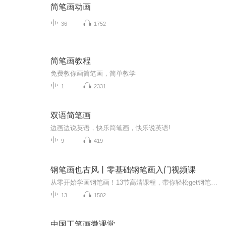
简笔画动画
36
1752
简笔画教程
免费教你画简笔画，简单教学
1
2331
双语简笔画
边画边说英语，快乐简笔画，快乐说英语!
9
419
钢笔画也古风丨零基础钢笔画入门视频课
从零开始学画钢笔画！13节高清课程，带你轻松get钢笔画创作要点+场景绘制要点+古风元素的创作要点！让读者学到古风钢笔画的精髓，做到举一反三。三个篇章，13节课，330分钟。适合喜欢古风水彩、喜欢钢笔画的你，带你提升绘画技巧和插画创作水平。
13
1502
中国工笔画微课堂