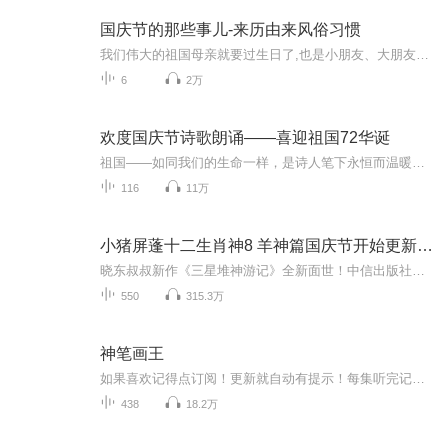
国庆节的那些事儿-来历由来风俗习惯
我们伟大的祖国母亲就要过生日了,也是小朋友、大朋友们最喜欢的“国庆小长假”或说“黄金周”还有说”国庆7天乐”的，说法真是不一而足。那么“国庆节”是怎么来的？自古以来国庆节怎么庆贺？新中国国庆节的来历，以及新中国国庆节的庆贺方式又有哪些呢？ ...
6
2万
欢度国庆节诗歌朗诵——喜迎祖国72华诞
祖国——如同我们的生命一样，是诗人笔下永恒而温暖的主题。在祖国72周年华诞来临之际，特创建这个诗歌朗诵专辑，诵读经典爱国篇章，和大家一起歌颂祖国，向国庆的献礼！祝愿伟大的祖国繁荣富强，祝愿大家国庆节快乐，度过平安快乐的黄金周假期！
116
11万
小猪屏蓬十二生肖神8 羊神篇国庆节开始更新啦！
晓东叔叔新作《三星堆神游记》全新面世！中信出版社出版！京东当当淘宝均有售！点蓝色字收听——《小猪屏蓬爆笑日记2024》《小猪屏蓬爆笑日记2》《小猪屏蓬爆笑日记1》让你笑得喘不上气！《我进故宫当富翁——小猪屏蓬故宫财商笔记》教你成为大富翁！《小...
550
315.3万
神笔画王
如果喜欢记得点订阅！更新就自动有提示！每集听完记得动动手指点个赞！有礼物走一个也是极好的！各位书友要是觉得还不错的话请不要忘记向您QQ群和微博里的朋友推荐哦！...
438
18.2万