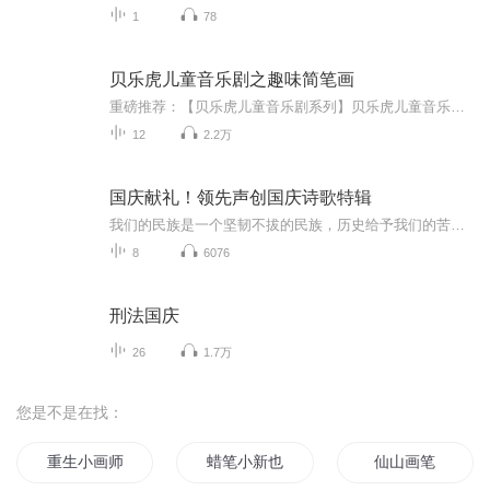
1
78
贝乐虎儿童音乐剧之趣味简笔画
重磅推荐：【贝乐虎儿童音乐剧系列】贝乐虎儿童音乐剧之趣味简笔画贝乐虎儿童音乐剧之奇妙的身体贝乐虎儿童音乐剧之神奇恐龙世界《贝乐虎儿童音乐剧之趣味简笔画》是由“贝乐虎”品牌全新打造的一部，关于简笔画教学的儿童音乐剧。符合0-8岁学龄前幼儿学习...
12
2.2万
国庆献礼！领先声创国庆诗歌特辑
我们的民族是一个坚韧不拔的民族，历史给予我们的苦难都变成了闪着金光的勋章！我们的国家是一个龙腾虎跃的国家，那条巨龙正以不可阻挡之势崛起于神奇的东方！------------------------------------------------值此祖国70周年华诞之际，领先声创以诗歌向祖国献礼！用我们的声音、用我们的热血、用我们的灵魂诵读经典爱国篇章，歌颂我们的祖国！永远繁荣富强！
8
6076
刑法国庆
26
1.7万
您是不是在找：
重生小画师
蜡笔小新也要当修仙者
仙山画笔