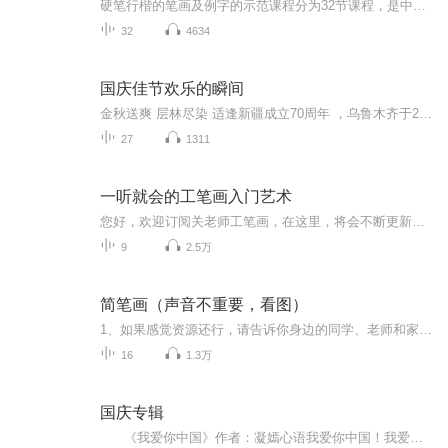
硬笔行楷的笔画及例字的示范课程分为32节课程，是中国汉字行楷书法依笔画训练的系统课程。在对笔画完整并系统归类的基础上，此课程阴阳心法的笔法呈现每一个字的书写过程，并配以定位线定位字形结构方法的演示。学习者可以结合范字练习，是系统学习书法的...
32
4634
国庆佳节欢乐的瞬间
金秋送爽 层林尽染 适逢新疆成立70周年 ，乌鲁木齐于2025年9月23日迎来党中央和习大大带领的慰问团。新疆各族群众欢欣鼓舞，热烈欢迎。
27
1311
一听就会的工笔画入门艺术
您好，欢迎订阅关老师工笔画，在这里，将会不断更新各种有关工笔画相关内容。如工笔画绘画方法、赏析、理论与历史。带您游走于工笔画历史与现实绘画技法中。体悟工笔的唯美艺术。
9
2.5万
简笔画（声音不重要，看图）
1、如果感觉资源还行，请告诉你身边的同学、老师和家长；或分享到你的微信朋友圈。2、请加简单虫的圈子，圈子内有不一样的内容。3、音频随时会被下架，请抓紧时间把你需要或以后可能会需要到的音频下载到你的手机上。
16
1.3万
国庆专辑
《我爱你中国》作者：凝嫣心语我爱你中国！我爱你春天蓬勃的秧苗；我爱你秋日金黄的硕果。我爱你中国！我爱你青松气质，我爱你红梅品格！我爱你家乡的甜蔗好像乳汁滋润着我的心窝。我爱你中国，我要把最美的歌儿献给你，我的母亲我的祖国。我爱你中国，我爱...